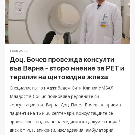
1 сеп 2022
Доц. Бочев провежда консулти
във Варна - второ мнение за PET и
терапия на щитовидна жлеза
Специалистът от Аджибадем Сити Клиник УМБАЛ
Младост в София подновява редовните си
консултации във Варна. Доц. Павел Бочев ще приема
пациенти на 16 и 30 септември. Консултациите се
правят чрез подаване на медицинска документация /
диск от PET, епикризи, изследвания, амбулаторни