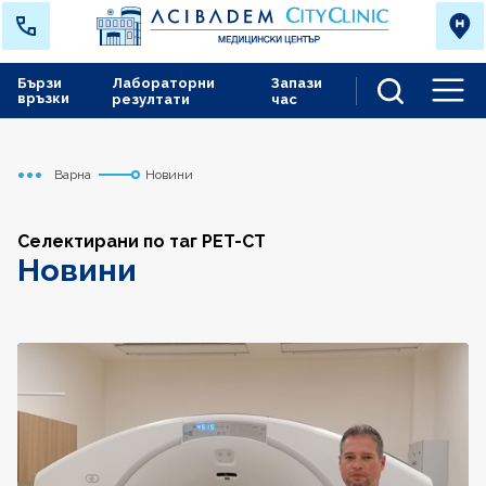
Бързи
Лабораторни
Запази
връзки
резултати
час
Men
Варна
Новини
Начало
Селектирани по таг PET-CT
Новини