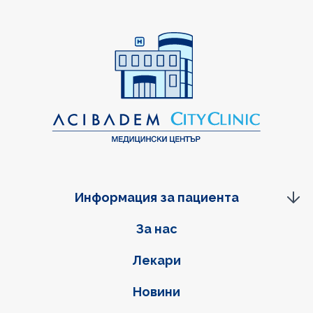
Информация за пациента
Фуутер навигация
За нас
Лекари
Новини