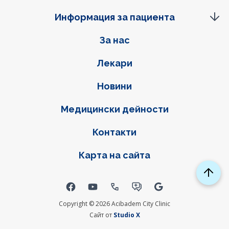
Информация за пациента
Фуутер навигация
За нас
Лекари
Новини
Медицински дейности
Контакти
Карта на сайта
Social links
Copyright © 2026 Acibadem City Clinic
Сайт от
Studio X