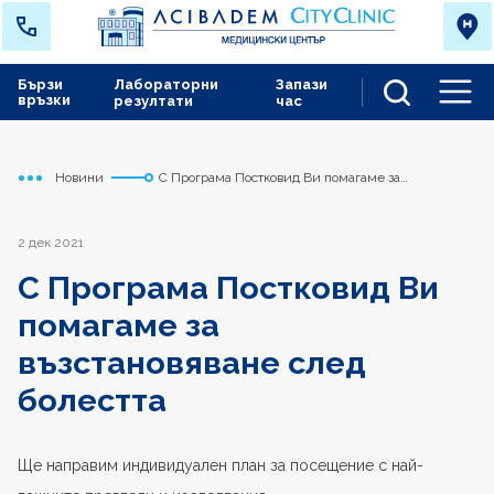
Бързи
Лабораторни
Запази
връзки
резултати
час
Men
Новини
С Програма Постковид Ви помагаме за
Начало
Варна
възстановяване след болестта
2 дек 2021
С Програма Постковид Ви
помагаме за
възстановяване след
болестта
Ще направим индивидуален план за посещение с най-