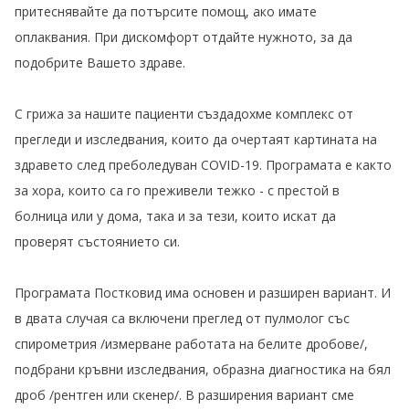
притеснявайте да потърсите помощ, ако имате
оплаквания. При дискомфорт отдайте нужното, за да
подобрите Вашето здраве.
С грижа за нашите пациенти създадохме комплекс от
прегледи и изследвания, които да очертаят картината на
здравето след преболедуван COVID-19. Програмата е както
за хора, които са го преживели тежко - с престой в
болница или у дома, така и за тези, които искат да
проверят състоянието си.
Програмата Постковид има основен и разширен вариант. И
в двата случая са включени преглед от пулмолог със
спирометрия /измерване работата на белите дробове/,
подбрани кръвни изследвания, образна диагностика на бял
дроб /рентген или скенер/. В разширения вариант сме