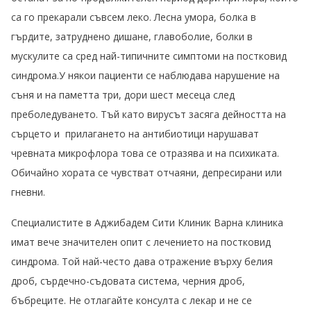
са го прекарали съвсем леко. Лесна умора, болка в
гърдите, затруднено дишане, главоболие, болки в
мускулите са сред най-типичните симптоми на постковид
синдрома.У някои пациенти се наблюдава нарушение на
съня и на паметта три, дори шест месеца след
преболедуването. Тъй като вирусът засяга дейността на
сърцето и прилагането на антибиотици нарушават
чревната микрофлора това се отразява и на психиката.
Обичайно хората се чувстват отчаяни, депресирани или
гневни.
Специалистите в Аджибадем Сити Клиник Варна клиника
имат вече значителен опит с лечението на постковид
синдрома. Той най-често дава отражение върху белия
дроб, сърдечно-съдовата система, черния дроб,
бъбреците. Не отлагайте консулта с лекар и не се