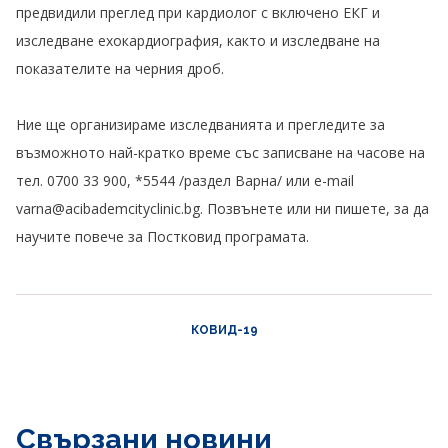
предвидили преглед при кардиолог с включено ЕКГ и
изследване ехокардиография, както и изследване на
показателите на черния дроб.
Ние ще организираме изследванията и прегледите за
възможното най-кратко време със записване на часове на
тел. 0700 33 900, *5544 /раздел Варна/ или e-mail
varna@acibademcityclinic.bg. Позвънете или ни пишете, за да
научите повече за Постковид програмата.
КОВИД-19
Свързани новини