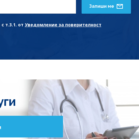
Запиши ме
с т.3.1. от
Уведомление за поверителност
уги
и