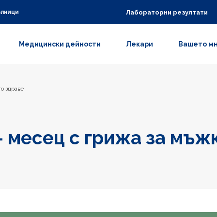
Лабораторни резултати
олници
Медицински дейности
Лекари
Вашето м
о здраве
 месец с грижа за мъж