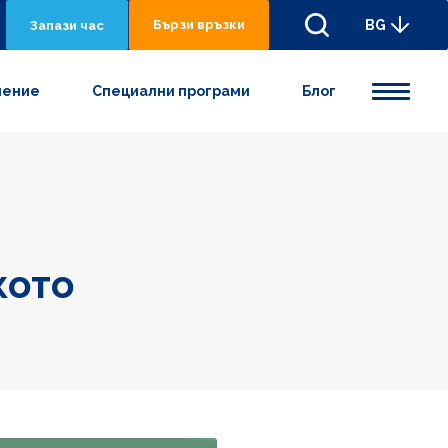
Бързи връзки
BG
Запази час
нениe
Специални програми
Блог
кото