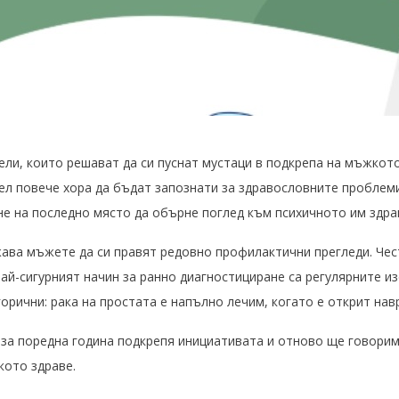
ели, които решават да си пуснат мустаци в подкрепа на мъжкот
цел повече хора да бъдат запознати за здравословните проблем
 не на последно място да обърне поглед към психичното им здра
а мъжете да си правят редовно профилактични прегледи. Чес
ай-сигурният начин за ранно диагностициране са регулярните из
горични: рака на простата е напълно лечим, когато е открит нав
за поредна година подкрепя инициативата и отново ще говорим
кото здраве.