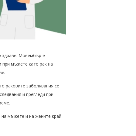
о здраве. Мовембър е
и при мъжете като рак на
ве.
то раковите заболявания се
следвания и прегледи при
реме.
 на мъжете и на жените край