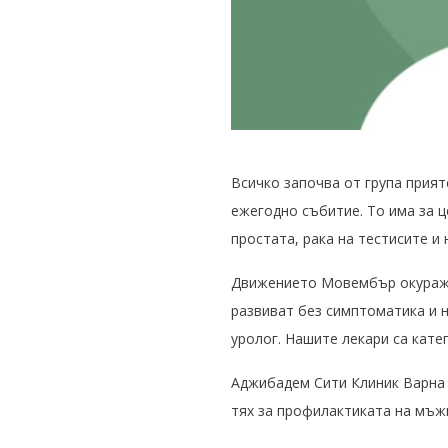
Всичко започва от група прият
ежегодно събитие. То има за 
простата, рака на тестисите и
Движението Мовембър окуражав
развиват без симптоматика и н
уролог. Нашите лекари са кате
Аджибадем Сити Клиник Варна 
тях за профилактиката на мъж