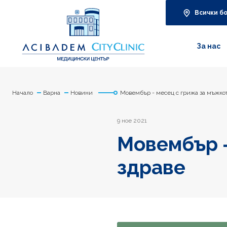
Всички б
За нас
Начало
Варна
Новини
Мовембър - месец с грижа за мъжкот
9 ное 2021
Мовембър -
здраве