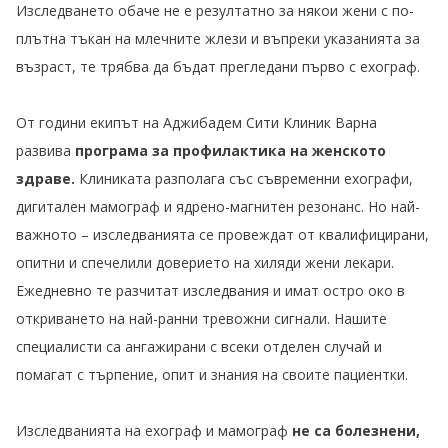
Изследването обаче не е резултатно за някои жени с по-
плътна тъкан на млечните жлези и въпреки указанията за
възраст, те трябва да бъдат прегледани първо с ехограф.
От години екипът на Аджибадем Сити Клиник Варна
развива
програма за профилактика на женското
здраве.
Клиниката разполага със съвременни ехографи,
дигитален мамограф и ядрено-магнитен резонанс. Но най-
важното – изследванията се провеждат от квалифицирани,
опитни и спечелили доверието на хиляди жени лекари.
Ежедневно те разчитат изследвания и имат остро око в
откриването на най-ранни тревожни сигнали. Нашите
специалисти са ангажирани с всеки отделен случай и
помагат с търпение, опит и знания на своите пациентки.
Изследванията на ехограф и мамограф
не са болезнени,