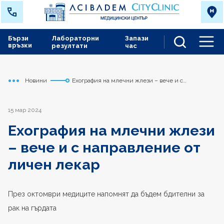
Бързи
Лабораторни
Запази
връзки
резултати
час
Men
Новини
Ехография на млечни жлези – вече и с
Начало
Варна
направление от личен лекар
15 мар 2024
Ехография на млечни жлези
– вече и с направление от
личен лекар
През октомври медиците напомнят да бъдем бдителни за
рак на гърдата