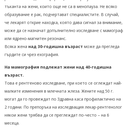
тъканта на жени, които още не са в менопауза. Не всяко
образувание е рак, подчертават специалистите. В случай,
че лекарят открие находка, която дава сигнал за внимание,
може да се назначат допълнително изследване с мамограф
или ядрено-магнитен резонанс.
Всяка жена
над 30-годишна възраст
може да прегледа
гърдите си чрез ехография.
На мамография подлежат жени над 40-годишна
възраст.
Това е рентгеново изследване, при което се оглеждат най-
малките изменения в млечната жлеза. Жените над 50 г.
могат да го провеждат по Здравна каса профилактично на
2 години. По препоръка на изследващия лекар-рентгенолог
някои жени трябва да се преглеждат по-често – на 6
месеца.