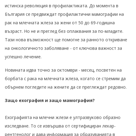
истинска революция в профилактиката. До момента в
България се предвиждат профилактични мамографии на
рак на млечната жлеза за жени от 50 до 69-годишна
възраст. Но не и преглед без оплаквания за по-младите.
Тази нова възможност ще помогне за ранното откриване
на онкологичното заболяване - от ключова важност за
успешно лечение.
Новината идва точно за октомври - месец, посветен на
борбата с рака на млечната жлеза, когато се стремим да
обърнем погледите на жените да се преглеждат редовно.
Защо ехография и защо мамография?
Ехографията на млечни жлези е ултразвуково образно
изследване. То се извършва от сертифициран лекар-
рентгенолог и дава информация за образуванията в