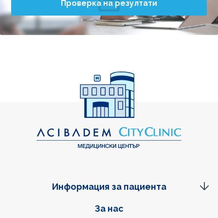
Проверка на резултати
Информация за пациента
Фуутер навигация
За нас