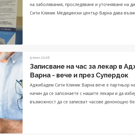
на заболявания, проследяване и уточняване на д
Сити Клиник Медицински център Варна дава възм
ден и в съботни дни.
9 юни 2026
Записване на час за лекар в А
Варна - вече и през Супердок
Аджибадем Сити Клиник Варна вече е партньор на
начин да се запознаете с нашите лекари и да изб
възможност да се записват часове денонощно бе
предстоящия преглед с и-мейл.