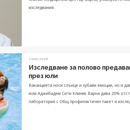
изследвания.
7 юли 2026
Изследване за полово предава
през юли
Ваканцията носи слънце и хубави емоции, но и да
юли Аджибадем Сити Клиник Варна дава 20% отст
лаборатория с Общ профилактичен пакет и изсле