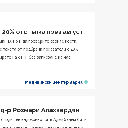
 20% отстъпка през август
ин D, но и да проверите своите кости.
 с пакета от подбрани показатели с 20%
рате на ет. 1. без записване на час.
Медицински център Варна
 д-р Розмари Алахвердян
ългогодишен ендокринолог в Аджибадем Сити
 преподавател, медик с научни интереси и