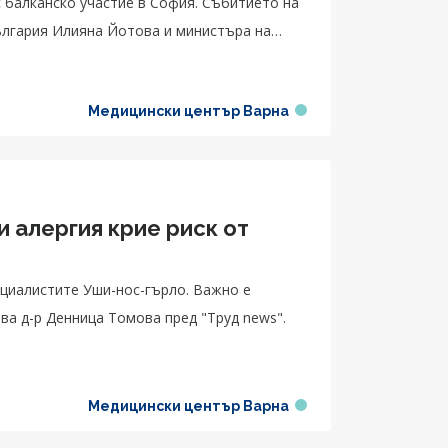
 балканско участие в София. Събитието на
ългария Илияна Йотова и министъра на
Медицински център Варна
 алергия крие риск от
циалистите Уши-нос-гърло. Важно е
ва д-р Денница Томова пред "Труд news".
Медицински център Варна