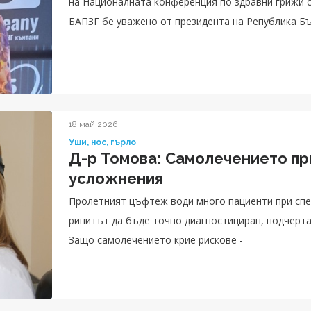
на Националната конференция по здравни грижи с
БАПЗГ бе уважено от президента на Република Б
здравеопазването Катя Ивкова.
18 май 2026
Уши, нос, гърло
Д-р Томова: Самолечението при
усложнения
Пролетният цъфтеж води много пациенти при спе
ринитът да бъде точно диагностициран, подчерта
Защо самолечението крие рискове -