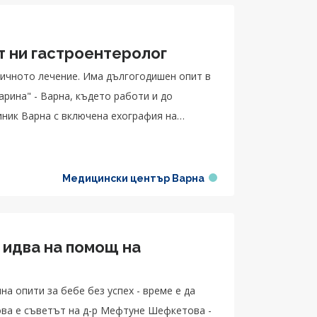
т ни гастроентеролог
ничното лечение. Има дългогодишен опит в
рина" - Варна, където работи и до
ник Варна с включена ехография на
Медицински център Варна
 идва на помощ на
ина опити за бебе без успех - време е да
ова е съветът на д-р Мефтуне Шефкетова -