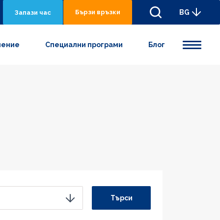
Бързи връзки
BG
Запази час
нениe
Специални програми
Блог
Търси