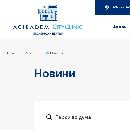
Всички б
За нас
Начало
Варна
Новини
Новини
Търси по дума