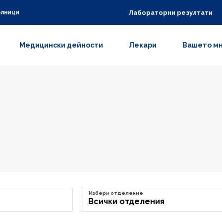
Лабораторни резултати
олници
Медицински дейности
Лекари
Вашето м
Избери отделение
Всички отделения