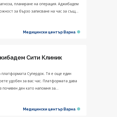
иагноза, планиране на операция. Аджибадем
ожност за бързо записване на час за същия
Медицински център Варна
джибадем Сити Клиник
 платформата Супердок. Тя е още един
ерете удобен за вас час. Платформата дава
з почивен ден като напомня за
Медицински център Варна