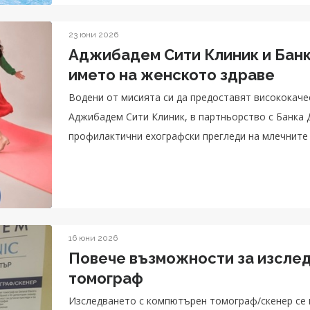
23 юни 2026
Аджибадем Сити Клиник и Банк
името на женското здраве
Водени от мисията си да предоставят висококаче
Аджибадем Сити Клиник, в партньорство с Банка 
профилактични ехографски прегледи на млечните 
юли и август с предварително записване на час.
16 юни 2026
Повече възможности за изсле
томограф
Изследването с компютърен томограф/скенер се 