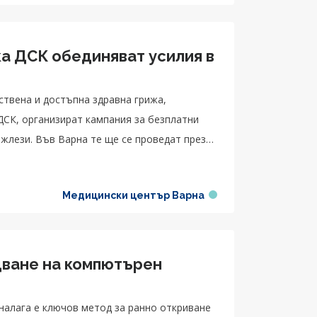
а ДСК обединяват усилия в
ствена и достъпна здравна грижа,
ДСК, организират кампания за безплатни
жлези. Във Варна те ще се проведат през
Медицински център Варна
дване на компютърен
налага е ключов метод за ранно откриване