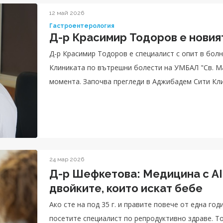
12 май 2026
Гастроентерология
Д-р Красимир Тодоров е новия
Д-р Красимир Тодоров е специалист с опит в бол
Клиниката по вътрешни болести на УМБАЛ "Св. Ма
момента. Започва прегледи в Аджибадем Сити Кли
коремни органи.
24 мар 2026
Д-р Шефкетова: Медицина с AI
двойките, които искат бебе
Ако сте на под 35 г. и правите повече от една год
посетите специалист по репродуктивно здраве. Т