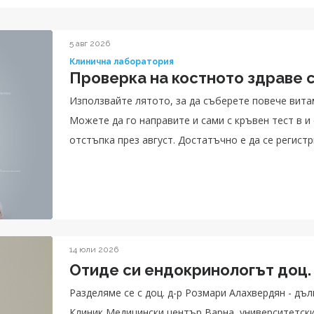
5 авг 2026
Клинична лаборатория
Проверка на костното здраве с
Използвайте лятото, за да съберете повече витам
Можете да го направите и сами с кръвен тест в и
отстъпка през август. Достатъчно е да се регистри
14 юли 2026
Отиде си ендокринологът доц.
Разделяме се с доц. д-р Розмари Алахвердян - д
Клиник Медицински център Варна, университетски