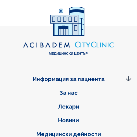
Информация за пациента
Фуутер навигация
За нас
Лекари
Новини
Медицински дейности