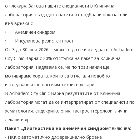
от лекаря. Затова нашите специалисти в Клинична
лаборатория създадоха пакети от подбрани показатели
във връзка с
•
Анемичен синдром
•
Инсулинова резистентност
От 3 до 30 юни 2026 г. можете да се изследвате в Acibadem
City Clinic Варна с 20% отстъпка на пакет за Клинична
лаборатория. Надяваме се, че по този начин ще
мотивираме хората, които са отлагали подобно
изследване и ще насочим техните лекари.
В Acibadem City Clinic Варна резултатите от Клинична
лаборатория могат да се интерпретират от специалисти по
хематология, ендокринология, гастроентеролози, лични
лекари и др.
Пакет „Диагностика на анемичен синдром“
включва:
- ПКК с автоматично диференциално броене