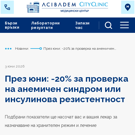
Бързи
Лабораторни
Запази
връзки
резултати
час
Men
Новини
През юни: -20% за проверка на анемичен
Начало
Варна
синдром или инсулинова резистентност
3 юни 2026
През юни: -20% за проверка
на анемичен синдром или
инсулинова резистентност
Подбрани показатели ще насочат вас и вашия лекар за
назначаване на хранителен режим и лечение