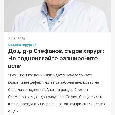
22 окт 2025
Съдова хирургия
Доц. д-р Стефанов, съдов хирург:
Не подценявайте разширените
вени
"Разширените вени изглеждат в началото като
козметичен дефект, но те са заболяване, което не
бива да се подценява", казва доц.д-р Стефан
Стефанов, д.м., съдов хирург от София. Специалистът
ще преглежда във Варна на 31 октомври 2025 г. Вижте
още -