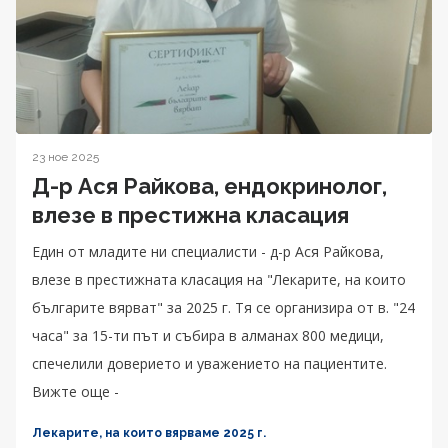
23 ное 2025
Д-р Ася Райкова, ендокринолог,
влезе в престижна класация
Един от младите ни специалисти - д-р Ася Райкова,
влезе в престижната класация на "Лекарите, на които
българите вярват" за 2025 г. Тя се организира от в. "24
часа" за 15-ти път и събира в алманах 800 медици,
спечелили доверието и уважението на пациентите.
Вижте още -
Лекарите, на които вярваме 2025 г.