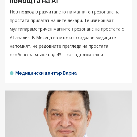
помощта на AI
Нов подход в разчитането на магнитен резонанс на
простата прилагат нашите лекари. Те извършват
мултипараметричен магнитен резонанс на простата с
AI-анализ. В Месеца на мъжкото здраве медиците
напомнят, че редовните прегледи на простата
особено за мъже над 45 г. са задължителни.
Медицински център Варна