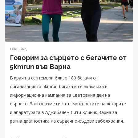
1 окт 2025
Говорим за сърцето с бегачите от
5kmrun във Варна
В края на септември близо 180 бегачи от
организацията 5kmrun бягаха и се включиха в
информационна кампания за Световния ден на
сърцето. Запознахме ги с възможностите на лекарите
и апаратурата в Аджибадем Сити Клиник Варна за
ранна диагностика на сърдечно-съдови заболявания.