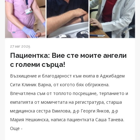
27 авг 2025
Пациентка: Вие сте моите ангели
с големи сърца!
Възхищение и благодарност към екипа в Аджибадем
Сити Клиник Варна, от когото бях обгрижена.
Впечатлена съм от топлото посрещане, терпанието и
емпатията от момичетата на регистратура, старша
медицинска сестра Емилова, д-р Георги Янков, д-р
Мария Нешкинска, написа пациентката Саша Танева.
Още -