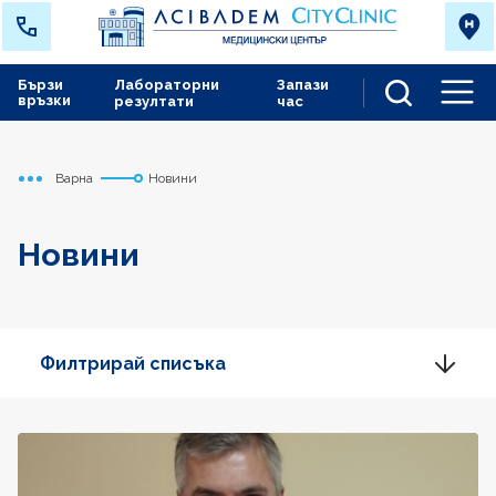
Бързи
Лабораторни
Запази
връзки
резултати
час
Men
Варна
Новини
Начало
Новини
Филтрирай списъка