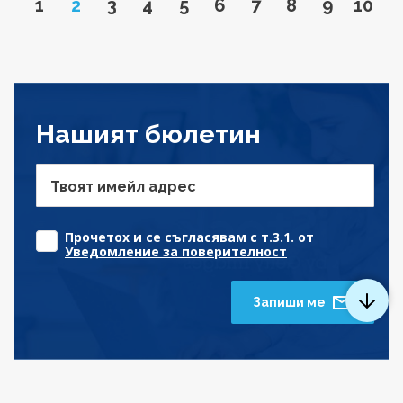
Go to page
Page
Go to page
Go to page
Go to page
Go to page
Go to page
Go to page
Go to pa
Go to
1
2
3
4
5
6
7
8
9
10
Нашият бюлетин
Твоят имейл адрес
Прочетох и се съгласявам с т.3.1. от
Уведомление за поверителност
Запиши ме