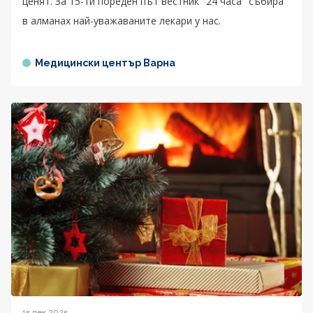
ценят. За 15-ти пореден път вестник "24 часа" събира
в алманах най-уважаваните лекари у нас.
Медицински център Варна
15 дек 2025