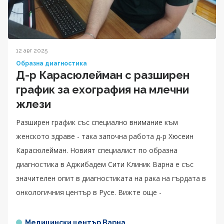
12 авг 2025
Образна диагностика
Д-р Карасюлейман с разширен
график за ехография на млечни
жлези
Разширен график със специално внимание към
женското здраве - така започна работа д-р Хюсеин
Карасюлейман. Новият специалист по образна
диагностика в Аджибадем Сити Клиник Варна е със
значителен опит в диагностиката на рака на гърдата в
онкологичния център в Русе. Вижте още -
Медицински център Варна