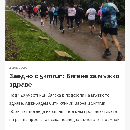
4 дек 2025
Заедно с 5kmrun: Бягане за мъжко
здраве
Над 120 участници бягаха в подкрепа на мъжкото
здраве. Аджибадем Сити клиник Варна и 5kmrun
обръщат погледа на силния пол към профилактиката
на рак на простата всяка последна събота от ноември.