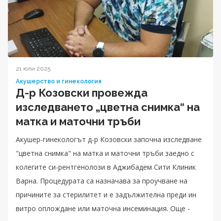
21 юли 2025
Акушерство и гинекология
Д-р Козовски провежда
изследването „цветна снимка“ на
матка и маточни тръби
Акушер-гинекологът д-р Козовски започна изследване
"цветна снимка" на матка и маточни тръби заедно с
колегите си-рентгенолози в Аджибадем Сити Клиник
Варна. Процедурата са назначава за проучване на
причините за стерилитет и е задължителна преди ин
витро оплождане или маточна инсеминация. Още -