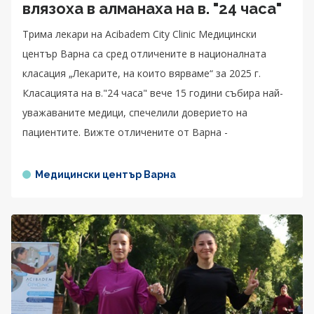
влязоха в алманаха на в. "24 часа"
Трима лекари на Acibadem City Clinic Медицински
център Варна са сред отличените в националната
класация „Лекарите, на които вярваме“ за 2025 г.
Класацията на в."24 часа" вече 15 години събира най-
уважаваните медици, спечелили доверието на
пациентите. Вижте отличените от Варна -
Медицински център Варна