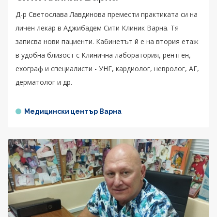
Д-р Светослава Лавдинова премести практиката си на
личен лекар в Аджибадем Сити Клиник Варна. Тя
записва нови пациенти. Кабинетът й е на втория етаж
в удобна близост с Клинична лаборатория, рентген,
ехограф и специалисти - УНГ, кардиолог, невролог, АГ,
дерматолог и др.
Медицински център Варна