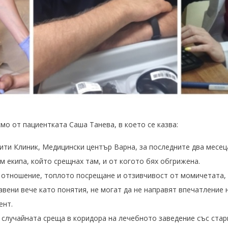
о от пациентката Саша Танева, в което се казва:
ти Клиник, Медицински център Варна, за последните два месец
 екипа, който срещнах там, и от когото бях обгрижена.
отношение, топлото посрещане и отзивчивост от момичетата, 
вени вече като понятия, не могат да не направят впечатление 
ент.
 случайната среща в коридора на лечебното заведение със стар