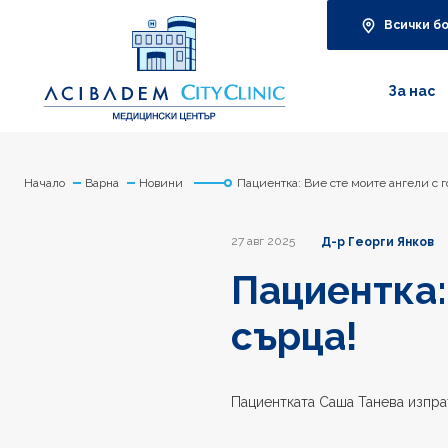
Всички б
За нас
Начало
Варна
Новини
Пациентка: Вие сте моите ангели с 
27 авг 2025
Д-р Георги Янков
Пациентка:
сърца!
Пациентката Саша Танева изпр