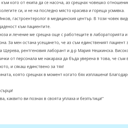
 към кого от екипа да се насоча, аз срещнах човешко отношен
олегите си, и не на последно място красива и гореща усмивка.
 Янков, гастроентеролог в медицинския център. В този човек вид
даденост към пациентите.
ноза и лечение ме срещна още с работещите в лабораторията и
на. За мен остана усещането, че аз съм единственият пациент 
ена Щерева, рентгеновия лаборант и д-р Мария Нешкинска. Вис
ички от персонала ме накараха да бъда уверена в това, че съм в
ото, и сякаш единствено за тях!
ината, която срещнах в момент когато бях изплашена! Благодар
 сърца!
ва, каквито ви познах в своята уплаха и безпътица!"