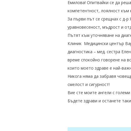
Емилова! Опитвайки се да реша
компетентност, лоялност към к
За първи път се срещнах с д-р
уравновесеност, мъдрост и от
Пътят към уточняване на диаг
Клиник Медицински център Вар
диагностика – мед. сестра Ел
време спокойно говорене на вс
които моето здраве е най-важн
Никога няма да забравя човещ
смелост и сигурност!
Вие сте моите ангели с големи
Бъдете здрави и останете таки