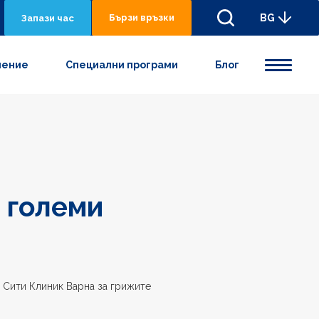
Бързи връзки
BG
Запази час
нениe
Специални програми
Блог
с големи
 Сити Клиник Варна за грижите