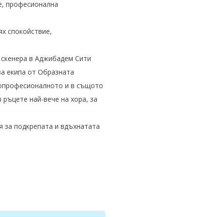
ие, професионална
ях спокойствие,
 скенера в Аджибадем Сити
за екипа от Образната
окопрофесионалното и в същото
 ръцете най-вече на хора, за
я за подкрепата и вдъхнатата