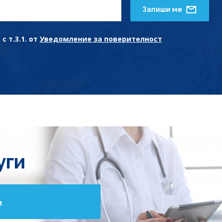
Запиши ме
с т.3.1. от
Уведомление за поверителност
уги
и