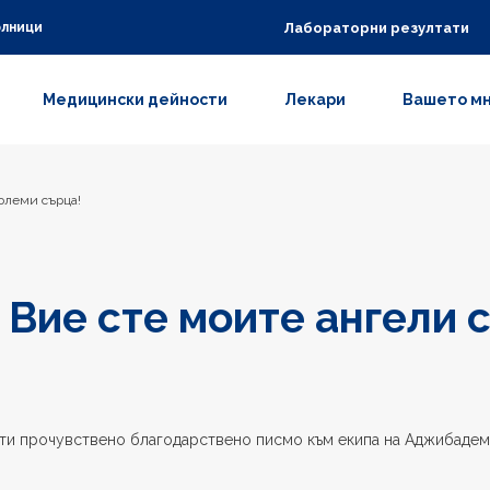
Лабораторни резултати
олници
Медицински дейности
Лекари
Вашето м
големи сърца!
 Вие сте моите ангели 
ати прочувствено благодарствено писмо към екипа на Аджибадем