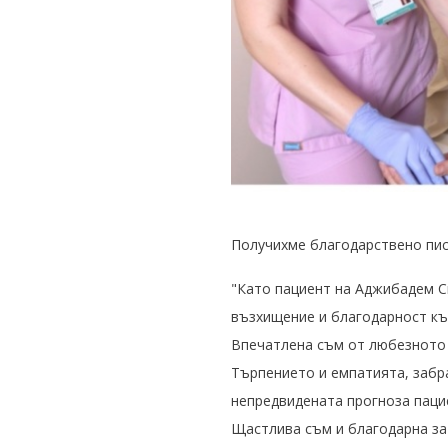
Получихме благодарствено писм
"Като пациент на Аджибадем Си
възхищение и благодарност към
Впечатлена съм от любезното 
Търпението и емпатията, забра
непредвидената прогноза паци
Щастлива съм и благодарна за