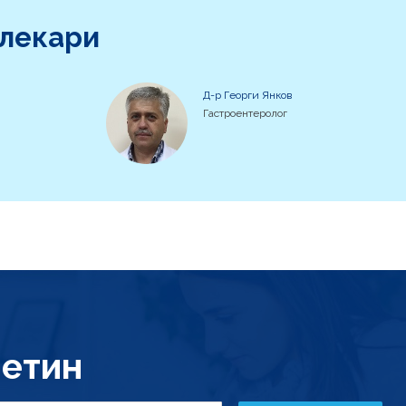
 лекари
Д-р Георги Янков
Гастроентеролог
етин