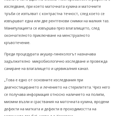
изследване, при което маточната кухина и маточните
тръби се изпълват с контрастна течност, след което се
извършват една или две рентгенови снимки на малкия таз.
Манипулацията се извършва през влагалището, след
окончателното приключване на менструалното
кръвотечение.
Преди процедурата акушер-гинекологът назначава
задължително микробиологично изследване и провежда
саниране на влагалището и цервикалния канал.
„Това е едно от основните изследвания при
диагностицирането и лечението на стерилитета. Чрез него
се получава информация относно наличието на полипи,
миомни възли и сраствания на маточната кухина, вродени
дефекти на матката и дефекти в проходимостта на