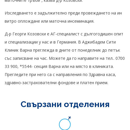
маточните тръби“, казва д-р Козовски.
Изследването е задължително преди провеждането на ин
витро оплождане или маточна инсеминация.
Д-р Георги Козовски е АГ-специалист с дългогодишен опит
и специализации у нас и в Германия. В Аджибадем Сити
Клиник Варна преглежда в дните от понеделник до петък
със записване на час. Можете да го направите на тел.. 0700
33 900, *5544- секция Варна или на място в клиниката.
Прегледите при него са с направления по Здравна каса,
здравно-застрахователни фондове и платен прием.
Свързани отделения