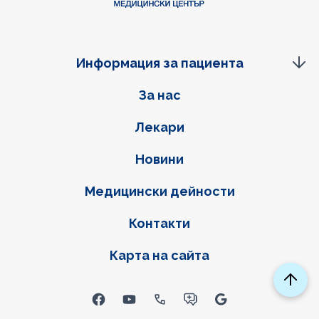
Информация за пациента
Фуутер навигация
За нас
Лекари
Новини
Медицински дейности
Контакти
Карта на сайта
Social links