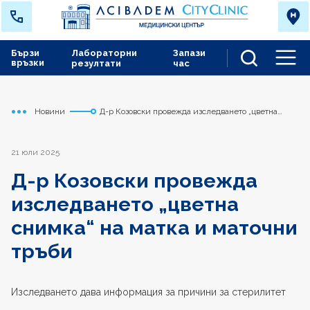
Бързи
Лабораторни
Запази
връзки
резултати
час
Men
Новини
Д-р Козовски провежда изследването „цветна
Начало
Варна
снимка“ на матка и маточни тръби
21 юли 2025
Д-р Козовски провежда
изследването „цветна
снимка“ на матка и маточни
тръби
Изследването дава информация за причини за стерилитет