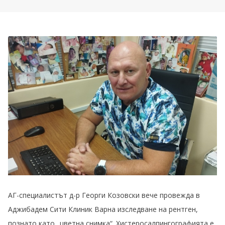
АГ-специалистът д-р Георги Козовски вече провежда в
Аджибадем Сити Клиник Варна изследване на рентген,
познато като „цветна снимка“. Хистеросалпингографията е