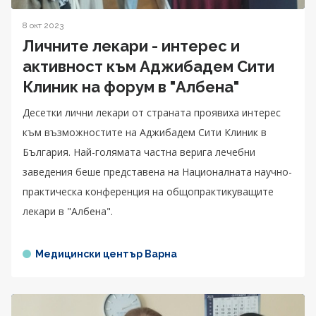
8 окт 2023
Личните лекари - интерес и
активност към Аджибадем Сити
Клиник на форум в "Албена"
Десетки лични лекари от страната проявиха интерес
към възможностите на Аджибадем Сити Клиник в
България. Най-голямата частна верига лечебни
заведения беше представена на Националната научно-
практическа конференция на общопрактикуващите
лекари в "Албена".
Медицински център Варна