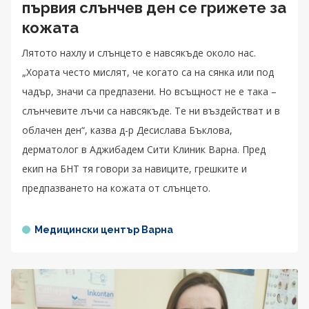
първия слънчев ден се грижете за
кожата
Лятото нахлу и слънцето е навсякъде около нас.
„Хората често мислят, че когато са на сянка или под
чадър, значи са предпазени. Но всъщност не е така –
слънчевите лъчи са навсякъде. Те ни въздействат и в
облачен ден“, казва д-р Десислава Бъклова,
дерматолог в Аджибадем Сити Клиник Варна. Пред
екип на БНТ тя говори за навиците, грешките и
предпазването на кожата от слънцето.
Медицински център Варна