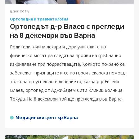
5 дек 2023
Ортопедия и травматология
Ортопедът д-р Влаев с прегледи
на 8 декември във Варна
Родители, лични лекари и дори учителите по
физическо могат да следят за прояви на гръбначно
изкривяване при подрастващите. Колкото по-рано се
забележат признаците и се потърси лекарска помощ,
толкова по-успешно е лечението, казва д-р Евгени
Влаев, ортопед от Аджибадем Сити Клиник Болница
Токуда. На 8 декември той ще преглежда във Варна.
Медицински център Варна