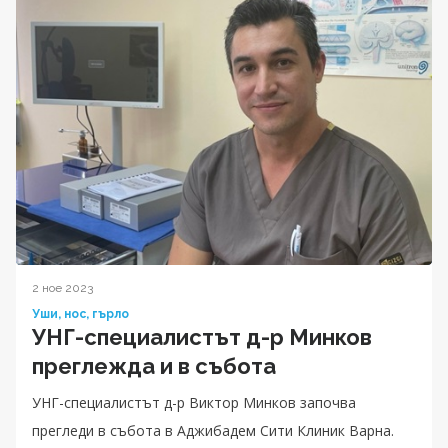
2 ное 2023
Уши, нос, гърло
УНГ-специалистът д-р Минков
преглежда и в събота
УНГ-специалистът д-р Виктор Минков започва
прегледи в събота в Аджибадем Сити Клиник Варна.