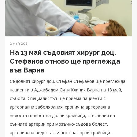
2 май 2023
На 13 май съдовият хирург доц.
Стефанов отново ще преглежда
във Варна
Съдовият хирург доц. Стефан Стефанов ще преглежда
пациенти в Аджибадем Сити Клиник Варна на 13 май,
събота. Специалистът ще приема пациенти с
артериални заболявания: хронична артериална
недостатъчност на долни крайници, стеснения на
сънните артерии при мозъчно-съдова болест,
артериална недостатъчност на горни крайници.