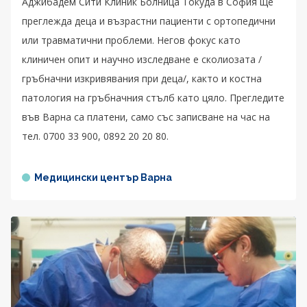
Аджибадем Сити Клиник Болница Токуда в София ще
преглежда деца и възрастни пациенти с ортопедични
или травматични проблеми. Негов фокус като
клиничен опит и научно изследване е сколиозата /
гръбначни изкривявания при деца/, както и костна
патология на гръбначния стълб като цяло. Прегледите
във Варна са платени, само със записване на час на
тел. 0700 33 900, 0892 20 20 80.
Медицински център Варна