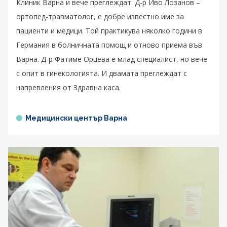
Клиник Варна и вече преглеждат. Д-р Иво Лозанов –
ортопед-травматолог, е добре известно име за
пациенти и медици. Той практикува няколко години в
Германия в болничната помощ и отново приема във
Варна. Д-р Фатиме Орцева е млад специалист, но вече
с опит в гинекологията. И двамата преглеждат с
напревления от Здравна каса.
Медицински център Варна