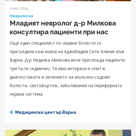
3 яну 2024
Неврология
Младият невролог д-р Милкова
консултира пациенти при нас
Още един специалист по нервни болести се
присъедини към екипа на Аджибадем Сити Клиник във
Варна. Д-р Недялка Милкова вече преглежда пациенти
три пъти седмично. Тя има интереси и опит в
диагностиката и лечението на мозъчно-съдови
болести, световъртеж, заболявания на периферната
нервна система.
Медицински център Варна