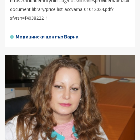
https://acibademcityclinic.bg/docs/librariesprovider6/default-
document-library/price-list-accvarna-01012024.pdf?
sfvrsn=f4038222_1
Медицински център Варна