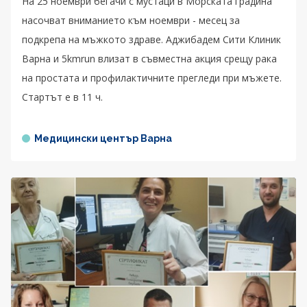
На 25 ноември бегачи с мустаци в Морската градина
насочват вниманието към ноември - месец за
подкрепа на мъжкото здраве. Аджибадем Сити Клиник
Варна и 5kmrun влизат в съвместна акция срещу рака
на простата и профилактичните прегледи при мъжете.
Стартът е в 11 ч.
Медицински център Варна