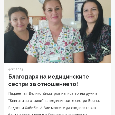
4 окт 2023
Благодаря на медицинските
сестри за отношението!
Пациентът Велико Димитров написа топли думи в
"Книгата за отзиви" за медицинските сестри Бояна,
Радост и Хабибе. И Вие можете да споделите как
бяхте посрещнати и обгрижени в книгите на