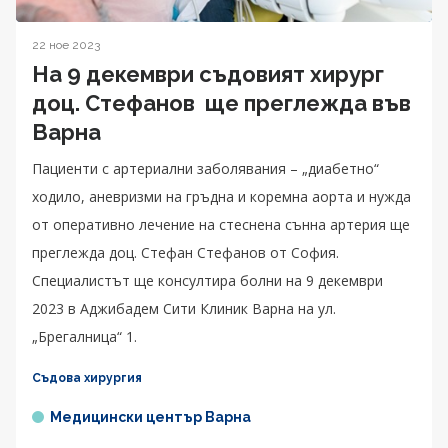
22 ное 2023
На 9 декември съдовият хирург
доц. Стефанов ще преглежда във
Варна
Пациенти с артериални заболявания – „диабетно“
ходило, аневризми на гръдна и коремна аорта и нужда
от оперативно лечение на стеснена сънна артерия ще
преглежда доц. Стефан Стефанов от София.
Специалистът ще консултира болни на 9 декември
2023 в Аджибадем Сити Клиник Варна на ул.
„Брегалница“ 1.
Съдова хирургия
Медицински център Варна