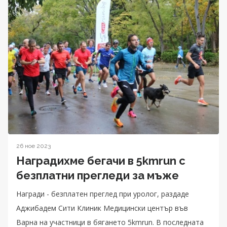
26 ное 2023
Наградихме бегачи в 5kmrun с
безплатни прегледи за мъже
Награди - безплатен преглед при уролог, раздаде
Аджибадем Сити Клиник Медицински център във
Варна на участници в бягането 5kmrun. В последната