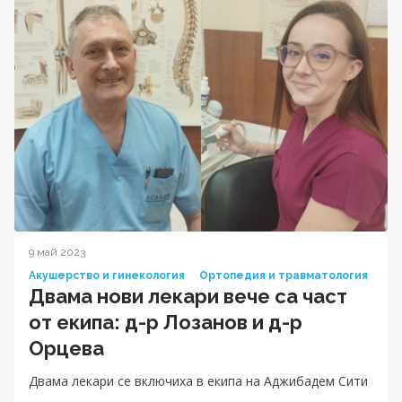
9 май 2023
Акушерство и гинекология
Ортопедия и травматология
Двама нови лекари вече са част
от екипа: д-р Лозанов и д-р
Орцева
Двама лекари се включиха в екипа на Аджибадем Сити