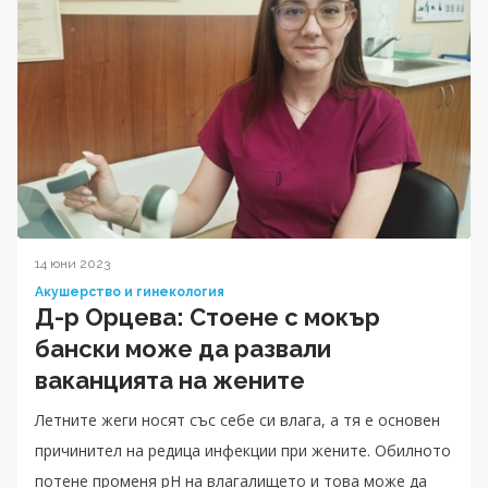
14 юни 2023
Акушерство и гинекология
Д-р Орцева: Стоене с мокър
бански може да развали
ваканцията на жените
Летните жеги носят със себе си влага, а тя е основен
причинител на редица инфекции при жените. Обилното
потене променя pH на влагалището и това може да