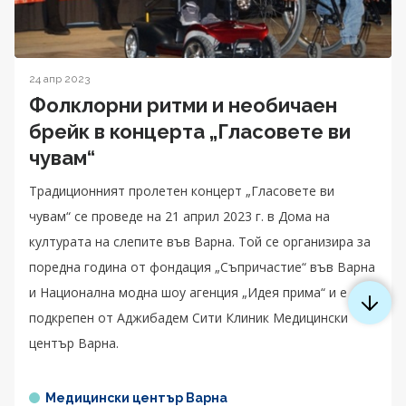
24 апр 2023
Фолклорни ритми и необичаен
брейк в концерта „Гласовете ви
чувам“
Традиционният пролетен концерт „Гласовете ви
чувам“ се проведе на 21 април 2023 г. в Дома на
културата на слепите във Варна. Той се организира за
поредна година от фондация „Съпричастие“ във Варна
и Национална модна шоу агенция „Идея прима“ и е
подкрепен от Аджибадем Сити Клиник Медицински
център Варна.
Медицински център Варна