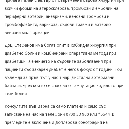
прилага пълен спектър от съвременна съдова хирургия при
всички форми на атеросклероза, тромбози и емболии на
периферни артерии, аневризми, венозни тромбози и
тромбофлебити, варикоза, съдови травми и артерио-
венозни малформации.
Доц. Стефанов има богат опит в хибридна хирургия при
диабетно болни и комбинирани оперативни методи при
диабетици. Лечението на съдовите заболявания при
пациенти със захарен диабет е негов фокус от години. Той
въвежда за пръв път у нас т.нар. Дистални артериални
байпаси, чрез които се спасява от ампутация ходилото при
тези болни.
Консултите във Варна са само платени и само със
записване на час на телефони 0700 33 900 или *5544. В
прегледите е включена и Доплерова сонография на