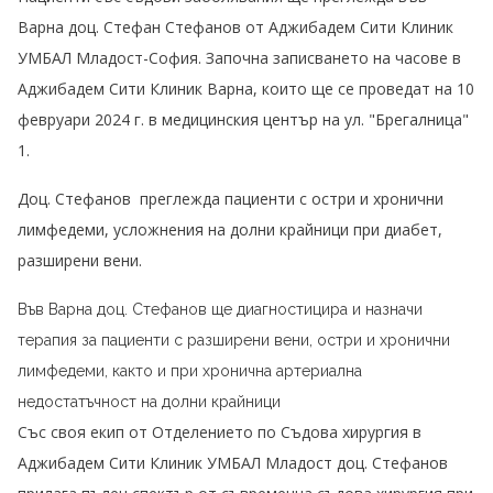
Варна доц. Стефан Стефанов от Аджибадем Сити Клиник
УМБАЛ Младост-София. Започна записването на часове в
Аджибадем Сити Клиник Варна, които ще се проведат на 10
февруари 2024 г. в медицинския център на ул. "Брегалница"
1.
Доц. Стефанов преглежда пациенти с остри и хронични
лимфедеми, усложнения на долни крайници при диабет,
разширени вени
.
Във Варна доц. Стефанов ще диагностицира и назначи
терапия за пациенти с разширени вени, остри и хронични
лимфедеми, както и при хронична артериална
недостатъчност на долни крайници
Със своя екип от Отделението по Съдова хирургия в
Аджибадем Сити Клиник УМБАЛ Младост доц. Стефанов