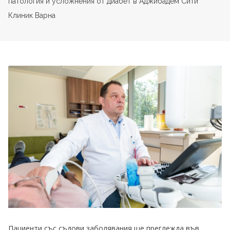
патология и усложнения от диабет в Аджибадем Сити
Клиник Варна
Пациенти със съдови заболявания ще преглежда във