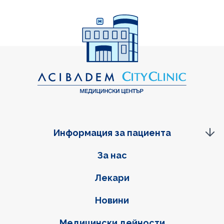
Информация за пациента
Фуутер навигация
За нас
Лекари
Новини
Медицински дейности