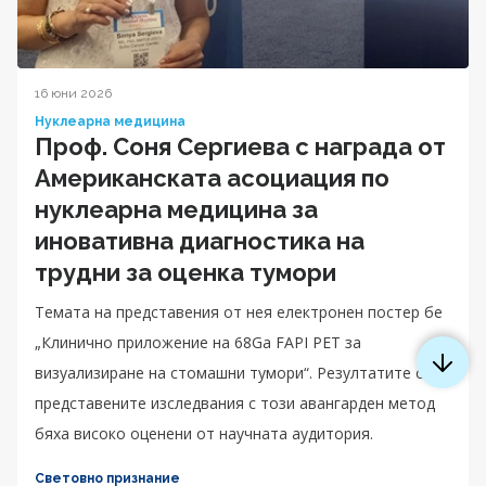
16 юни 2026
Нуклеарна медицина
Проф. Соня Сергиева с награда от
Американската асоциация по
нуклеарна медицина за
иновативна диагностика на
трудни за оценка тумори
Темата на представения от нея електронен постер бе
„Клинично приложение на 68Ga FAPI PET за
визуализиране на стомашни тумори“. Резултатите от
представените изследвания с този авангарден метод
бяха високо оценени от научната аудитория.
Световно признание