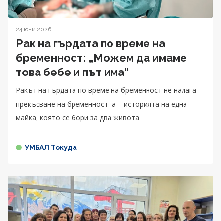
24 юни 2026
Рак на гърдата по време на
бременност: „Можем да имаме
това бебе и път има“
Ракът на гърдата по време на бременност не налага
прекъсване на бременността – историята на една
майка, която се бори за два живота
УМБАЛ Токуда