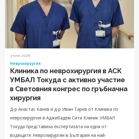
3 юли 2026
Неврохирургия
Клиника по неврохирургия в АСК
УМБАЛ Токуда с активно участие
в Световния конгрес по гръбначна
хирургия
Д-р Анастас Канев и д-р Иван Тарев от Клиника по
неврохирургия в Аджибадем Сити Клиник УМБАЛ
Токуда представиха експертизата на една от
водещите Неврохирургии в България на най-