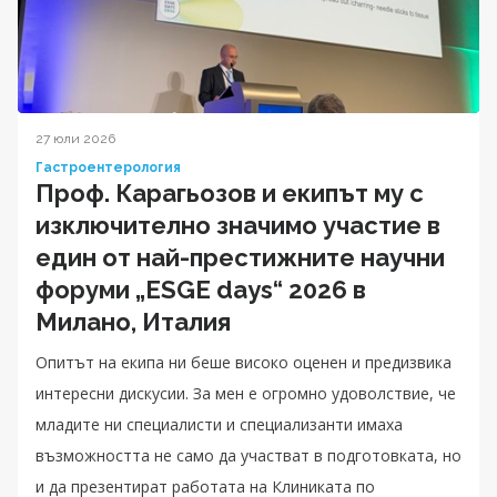
27 юли 2026
Гастроентерология
Проф. Карагьозов и екипът му с
изключително значимо участие в
един от най-престижните научни
форуми „ESGE days“ 2026 в
Милано, Италия
Опитът на екипа ни беше високо оценен и предизвика
интересни дискусии. За мен е огромно удоволствие, че
младите ни специалисти и специализанти имаха
възможността не само да участват в подготовката, но
и да презентират работата на Клиниката по