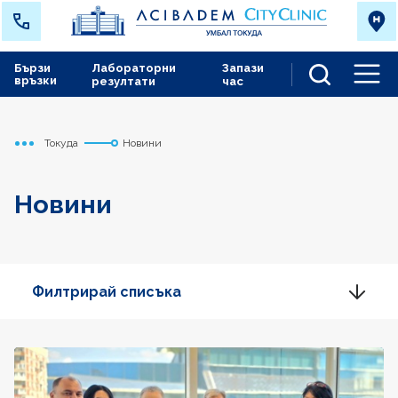
Бързи
Лабораторни
Запази
връзки
резултати
час
Men
Токуда
Новини
Начало
Новини
Филтрирай списъка