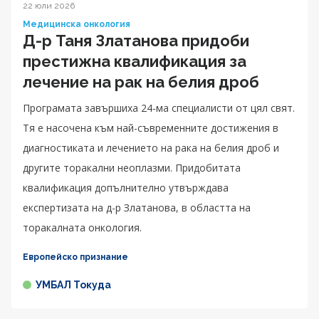
22 юли 2026
Медицинска онкология
Д-р Таня Златанова придоби
престижна квалификация за
лечение на рак на белия дроб
Програмата завършиха 24-ма специалисти от цял свят.
Тя е насочена към най-съвременните достижения в
диагностиката и лечението на рака на белия дроб и
другите торакални неоплазми. Придобитата
квалификация допълнително утвърждава
експертизата на д-р Златанова, в областта на
торакалната онкология.
Европейско признание
УМБАЛ Токуда