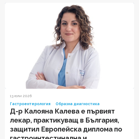
13 юли 2026
Гастроентерология
Образна диагностика
Д-р Калояна Калева е първият
лекар, практикуващ в България,
защитил Европейска диплома по
гастроинтестинална и