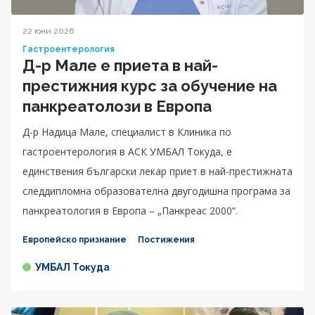
22 юни 2026
Гастроентерология
Д-р Мале е приета в най-
престижния курс за обучение на
панкреатолози в Европа
Д-р Надица Мале, специалист в Клиника по
гастроентерология в АСК УМБАЛ Токуда, е
единствения български лекар приет в най-престижната
следдипломна образователна двугодишна програма за
панкреатология в Европа – „Панкреас 2000“.
Европейско признание
Постижения
УМБАЛ Токуда