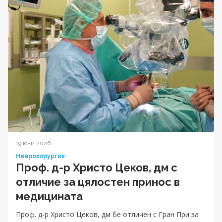
19 юни 2026
Неврохирургия
Проф. д-р Христо Цеков, дм с
отличие за цялостен принос в
медицината
Проф. д-р Христо Цеков, дм бе отличен с Гран При за