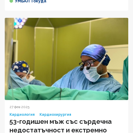
УМБАЛ Токуда
27 фев 2025
Кардиология
Кардиохирургия
53-годишен мъж със сърдечна
недостатъчност и екстремно