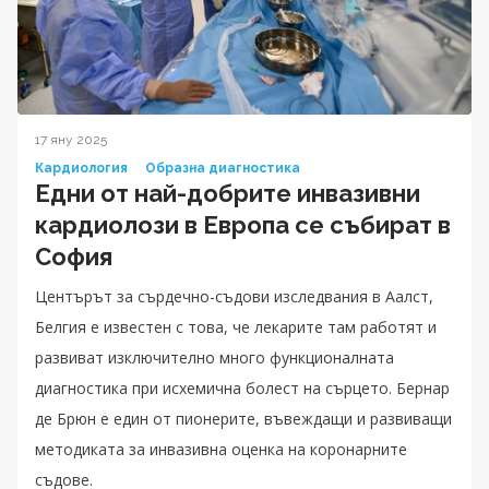
17 яну 2025
Кардиология
Образна диагностика
Едни от най-добрите инвазивни
кардиолози в Европа се събират в
София
Центърът за сърдечно-съдови изследвания в Аалст,
Белгия е известен с това, че лекарите там работят и
развиват изключително много функционалната
диагностика при исхемична болест на сърцето. Бернар
де Брюн е един от пионерите, въвеждащи и развиващи
методиката за инвазивна оценка на коронарните
съдове.