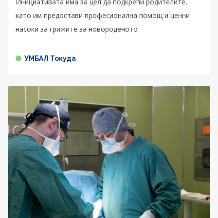
Инициативата има за цел да подкрепи родителите,
като им предостави професионална помощ и ценни
насоки за грижите за новороденото
УМБАЛ Токуда