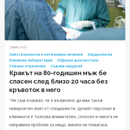
3 фев 2025
Анестезиология и интензивно лечение
Кардиология
Клинична лаборатория
Образна диагностика
Спешно отделение
Съдова хирургия
Кракът на 80-годишен мъж бе
спасен след близо 20 часа без
кръвоток в него
"Не съм очаквал, че е възможно да има такъв
невероятен екип от специалисти. Целият персонал в
клиниката е толкова внимателен, спокоен и никога не
направиха проблем за нищо, винаги ни помагаха.