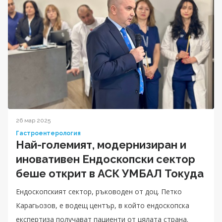
26 мар 2025
Гастроентерология
Най-големият, модернизиран и
иновативен Ендоскопски сектор
беше открит в АСК УМБАЛ Токуда
Ендоскопският сектор, ръководен от доц. Петко
Карагьозов, е водещ център, в който ендоскопска
експертиза получават пациенти от цялата страна.