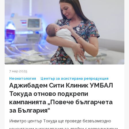
7 мар 2025
Неонатология
Център за асистирана репродукция
Аджибадем Сити Клиник УМБАЛ
Токуда отново подкрепи
кампанията „Повече българчета
за България“
Инвитро център Токуда ще проведе безвъзмездно
консултации и изследвания за двойки с репродуктивни