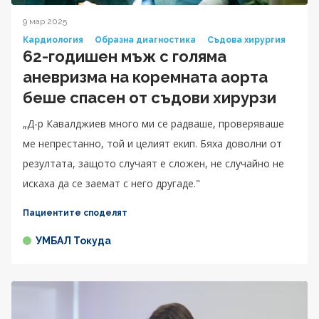
9 мар 2025
Кардиология
Образна диагностика
Съдова хирургия
62-годишен мъж с голяма
аневризма на коремната аорта
беше спасен от съдови хирурзи
„Д-р Кавалджиев много ми се радваше, проверяваше
ме непрестанно, той и целият екип. Бяха доволни от
резултата, защото случаят е сложен, не случайно не
искаха да се заемат с него другаде."
Пациентите споделят
УМБАЛ Токуда