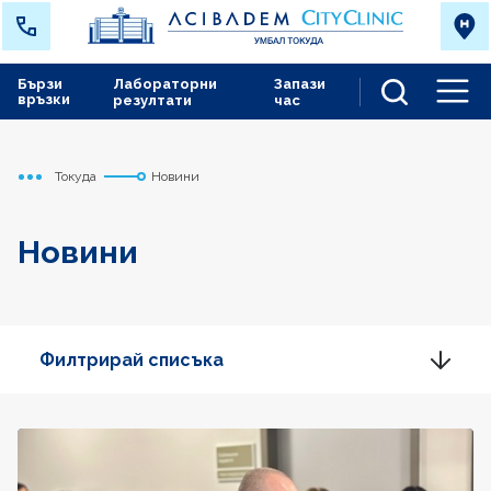
Бързи
Лабораторни
Запази
връзки
резултати
час
Men
Токуда
Новини
Начало
Новини
Филтрирай списъка