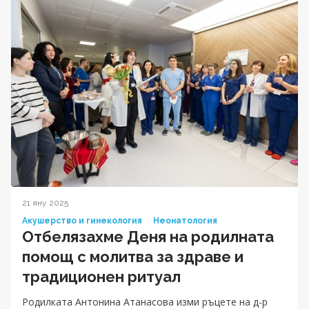
21 яну 2025
Акушерство и гинекология
Неонатология
Отбелязахме Деня на родилната
помощ с молитва за здраве и
традиционен ритуал
Родилката Антонина Атанасова изми ръцете на д-р