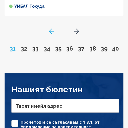
УМБАЛ Токуда
GoToPreviousPage
Go to next page
Page
Go to page
Go to page
Go to page
Go to page
Go to page
Go to page
Go to page
Go to pa
Go to
31
32
33
34
35
36
37
38
39
40
Нашият бюлетин
Твоят имейл адрес
Прочетох и се съгласявам с т.3.1. от
Уведомление за поверителност