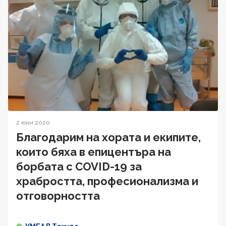
2 юни 2020
Благодарим на хората и екипите,
които бяха в епицентъра на
борбата с COVID-19 за
храбростта, професионализма и
отговорността