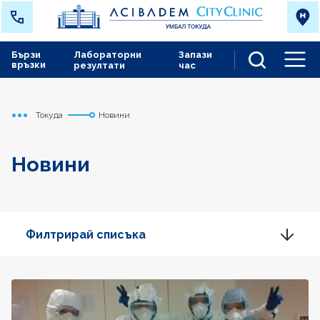
Бързи
Лабораторни
Запази
връзки
резултати
час
Men
Токуда
Новини
Начало
Новини
Филтрирай списъка