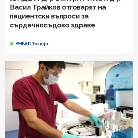
Васил Трайков отговарят на
пациентски въпроси за
сърдечносъдово здравe
УМБАЛ Токуда