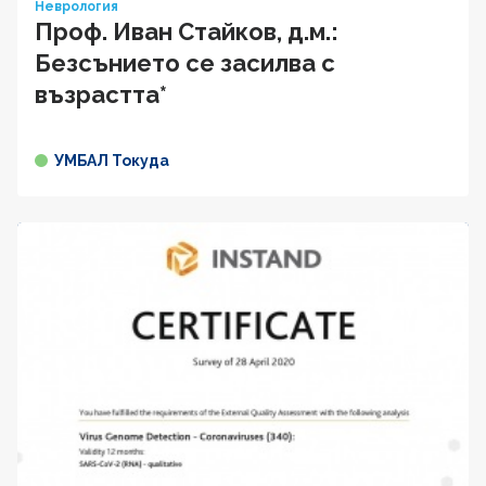
Неврология
Проф. Иван Cтaйкoв, д.м.:
Безсънието се засилва с
възрастта*
УМБАЛ Токуда