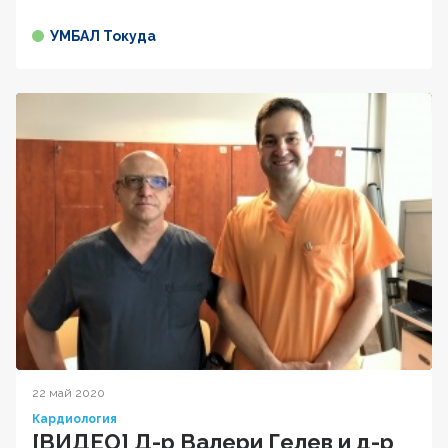
УМБАЛ Токуда
22 май 2020
Кардиология
[ВИДЕО] Д-р Валери Гелев и д-р