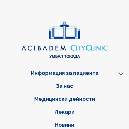
Информация за пациента
Фуутер навигация
За нас
Медицински дейности
Лекари
Новини