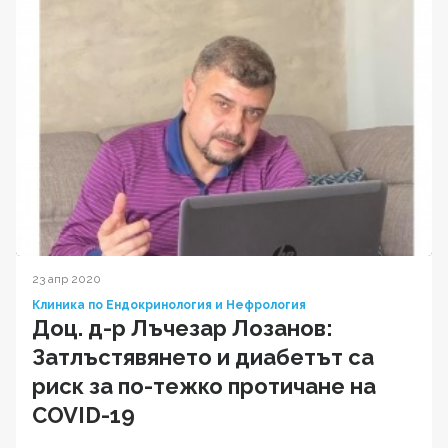
23 апр 2020
Клиника по Ендокринология и Нефрология
Доц. д-р Лъчезар Лозанов:
Затлъстявянето и диабетът са
риск за по-тежко протичане на
COVID-19