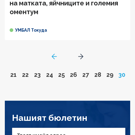
на матката, яйчниците и големия
оментум
УМБАЛ Токуда
GoToPreviousPage
Go to next page
Go to page
Go to page
Go to page
Go to page
Go to page
Go to page
Go to page
Go to page
Go to pa
Page
21
22
23
24
25
26
27
28
29
30
Нашият бюлетин