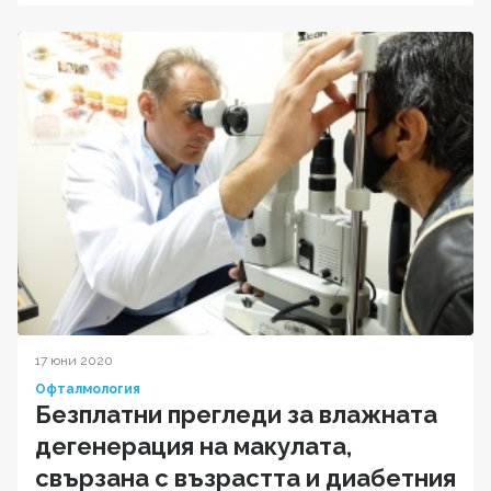
17 юни 2020
Офталмология
Безплатни прегледи за влажната
дегенерация на макулата,
свързана с възрастта и диабетния