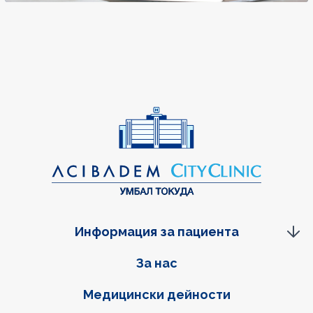
Информация за пациента
Фуутер навигация
За нас
Медицински дейности