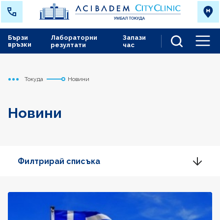
Бързи
Лабораторни
Запази
връзки
резултати
час
Men
Токуда
Новини
Начало
Новини
Филтрирай списъка