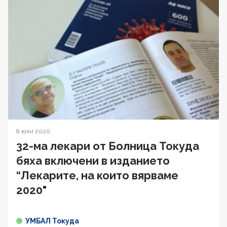
8 юли 2020
32-ма лекари от Болница Токуда
бяха включени в изданието
“Лекарите, на които вярваме
2020"
УМБАЛ Токуда