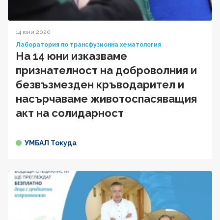
14 юни 2020
Лаборатория по трансфузионна хематология
На 14 юни изказваме
признателност на доброволния и
безвъзмезден кръводарител и
насърчаваме животоспасяващия
акт на солидарност
УМБАЛ Токуда