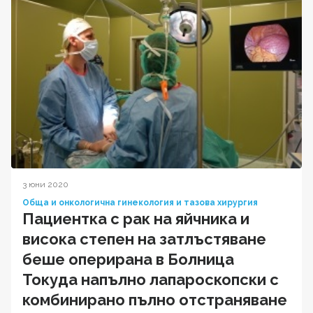
3 юни 2020
Обща и онкологична гинекология и тазова хирургия
Пациентка с рак на яйчника и
висока степен на затлъстяване
беше оперирана в Болница
Токуда напълно лапароскопски с
комбинирано пълно отстраняване