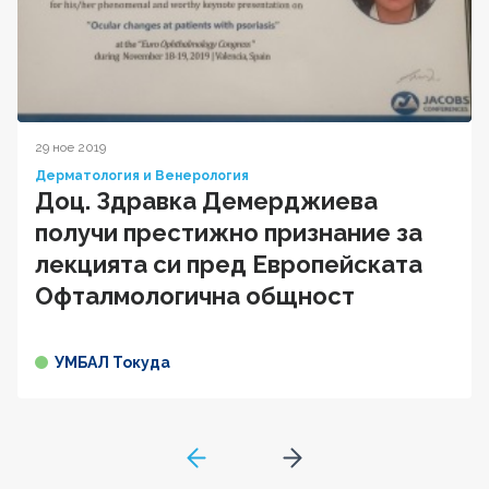
29 ное 2019
Дерматология и Венерология
Доц. Здравка Демерджиева
получи престижно признание за
лекцията си пред Европейската
Офталмологична общност
УМБАЛ Токуда
GoToPreviousPage
Go to next page