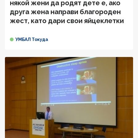
някой жени да родят дете е, ако
друга жена направи благороден
жест, като дари свои яйцеклетки
УМБАЛ Токуда