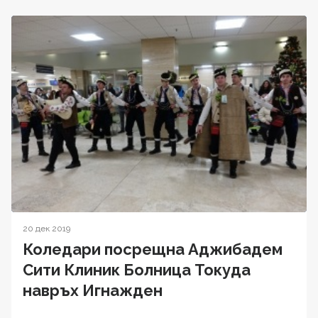
20 дек 2019
Коледари посрещна Аджибадем
Сити Клиник Болница Токуда
навръх Игнажден