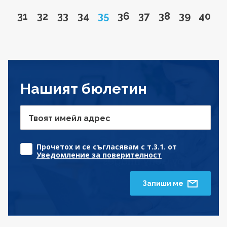
Go to page
Go to page
Go to page
Go to page
Page
Go to page
Go to page
Go to page
Go to pa
Go to
31
32
33
34
35
36
37
38
39
40
Нашият бюлетин
Твоят имейл адрес
Прочетох и се съгласявам с т.3.1. от
Уведомление за поверителност
Запиши ме