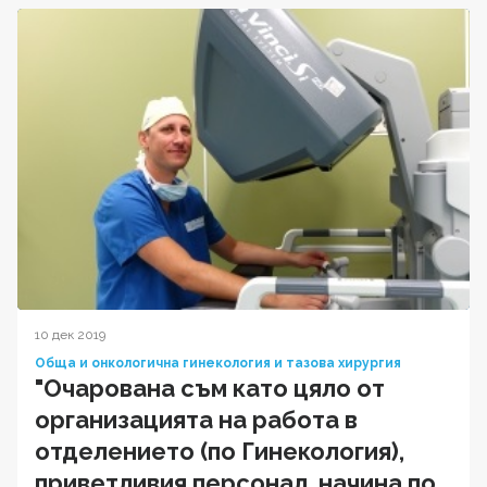
10 дек 2019
Обща и онкологична гинекология и тазова хирургия
"Очарована съм като цяло от
организацията на работа в
отделението (по Гинекология),
приветливия персонал, начина по