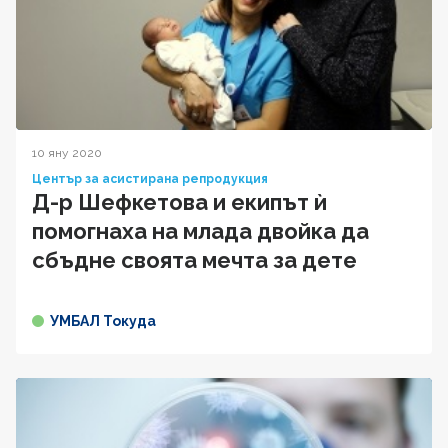
10 яну 2020
Център за асистирана репродукция
Д-р Шефкетова и екипът ѝ
помогнаха на млада двойка да
сбъдне своята мечта за дете
УМБАЛ Токуда