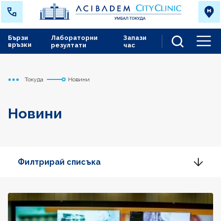
Бързи
Лабораторни
Запази
връзки
резултати
час
Men
Токуда
Новини
Начало
Новини
Филтрирай списъка