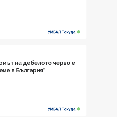
УМБАЛ Токуда
я
омът на дебелото черво е
еие в България*
УМБАЛ Токуда