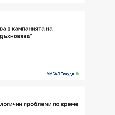
ва в кампанията на
вдъхновява“
УМБАЛ Токуда
логични проблеми по време