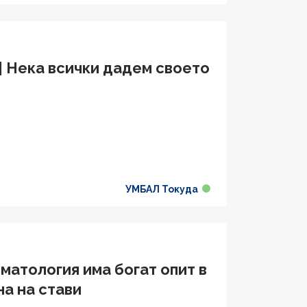
| Нека всички дадем своето
УМБАЛ Токуда
матология има богат опит в
а на стави