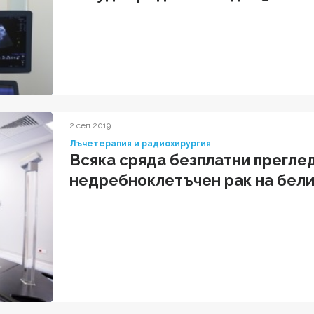
2 сеп 2019
Лъчетерапия и радиохирургия
Всяка сряда безплатни преглед
недребноклетъчен рак на бел