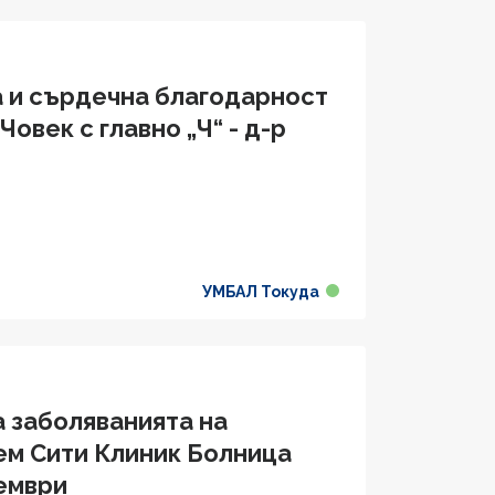
а и сърдечна благодарност
овек с главно „Ч“ - д-р
УМБАЛ Токуда
а заболяванията на
ем Сити Клиник Болница
ември