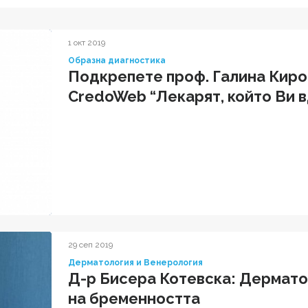
1 окт 2019
Образна диагностика
Подкрепете проф. Галина Киро
CredoWeb “Лекарят, който Ви 
29 сеп 2019
Дерматология и Венерология
Д-р Бисера Котевска: Дермато
на бременността