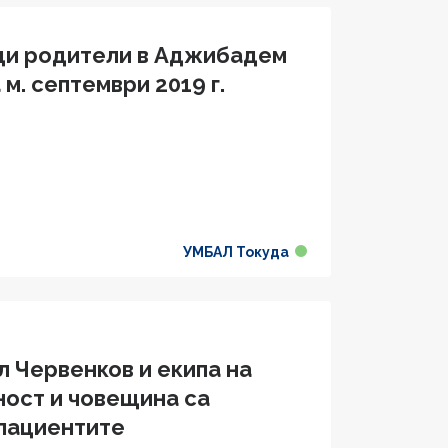
щи родители в Аджибадем
м. септември 2019 г.
УМБАЛ Токуда
 Червенков и екипа на
ност и човещина са
 пациентите