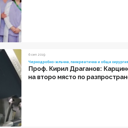
6 сеп 2019
Чернодробно-жлъчна, панкреатична и обща хирурги
Проф. Кирил Драганов: Карцин
на второ място по разпростран