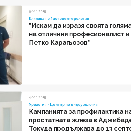
5 сеп 2019
Клиника по Гастроентерология
"Искам да изразя своята голям
на отличния професионалист и Ч
Петко Карагьозов"
4 сеп 2019
Урология - Център по ендоурология
Кампанията за профилактика н
простатната жлеза в Аджибад
Токуда продължава до 13 септ