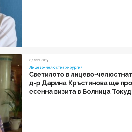
27 сеп 2019
Лицево-челюстна хирургия
Светилото в лицево-челюстнат
д-р Дарина Кръстинова ще пр
есенна визита в Болница Токуда