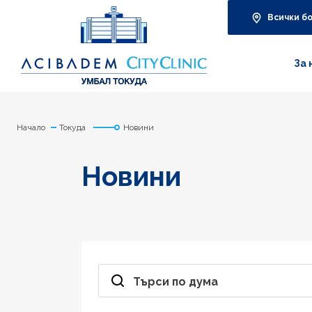
Всички б
За 
Начало
Токуда
Новини
Новини
Търси по дума