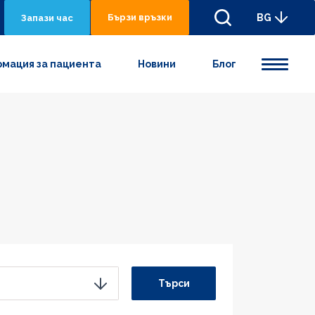
Бързи връзки
BG
Запази час
мация за пациента
Новини
Блог
Търси