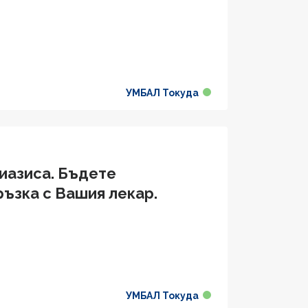
УМБАЛ Токуда
риазиса. Бъдете
ръзка с Вашия лекар.
УМБАЛ Токуда