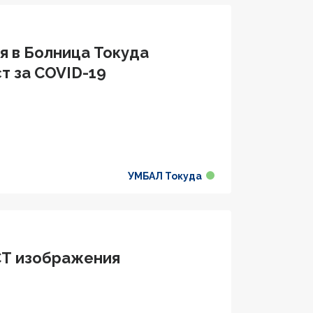
я в Болница Токуда
ст за COVID-19
УМБАЛ Токуда
CT изображения