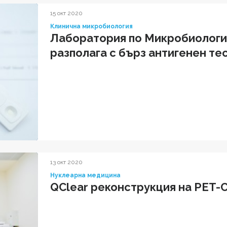
15 окт 2020
Клинична микробиология
Лаборатория по Микробиологи
разполага с бърз антигенен те
13 окт 2020
Нуклеарна медицина
QClear реконструкция на PET-