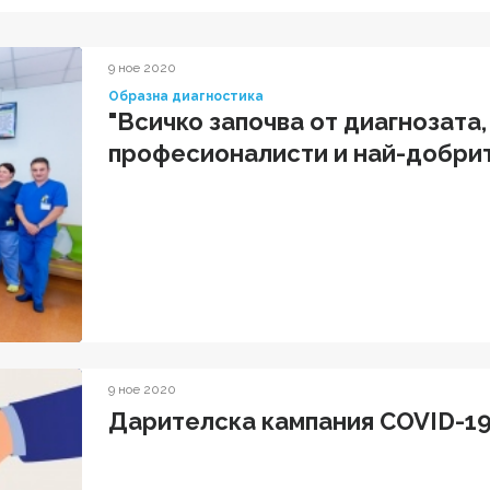
9 ное 2020
Образна диагностика
"Всичко започва от диагнозата,
професионалисти и най-добрит
9 ное 2020
Дарителска кампания COVID-1