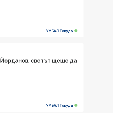
УМБАЛ Токуда
р Йорданов, светът щеше да
УМБАЛ Токуда