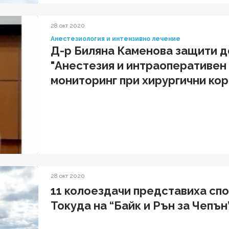
28 окт 2020
Анестезиология и интензивно лечение
Д-р Биляна Каменова защити д
"Анестезия и интраоперативен
мониторинг при хирургични кор
възраст"
28 окт 2020
11 колоездачи представиха сп
Токуда на “Байк и Рън за Чепън