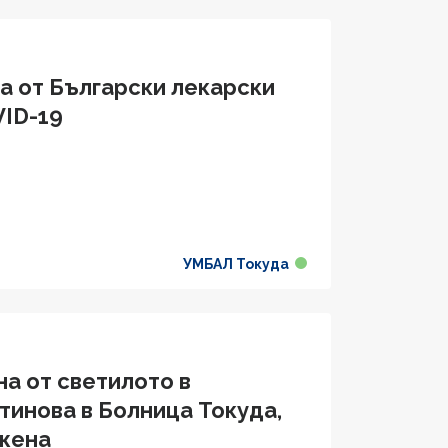
а от Български лекарски
VID-19
УМБАЛ Токуда
а от светилото в
тинова в Болница Токуда,
 жена