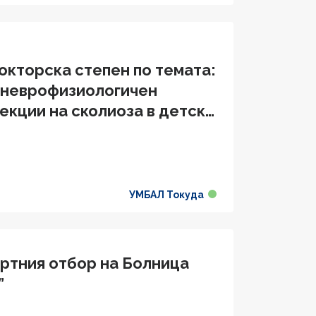
окторска степен по темата:
 неврофизиологичен
екции на сколиоза в детска
УМБАЛ Токуда
ортния отбор на Болница
”