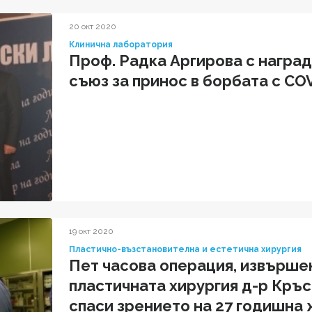
20 окт 2020
Клинична лаборатория
Проф. Радка Аргирова с наград
съюз за принос в борбата с CO
19 окт 2020
Пластично-възстановителна и естетична хирургия
Пет часова операция, извършен
пластичната хирургия д-р Кръс
спаси зрението на 27 годишна