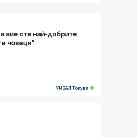
 а вие сте най-добрите
е човеци"
УМБАЛ Токуда
9