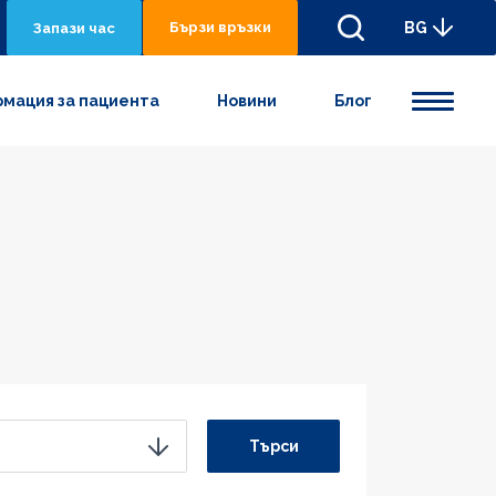
Бързи връзки
BG
Запази час
мация за пациента
Новини
Блог
Търси