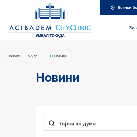
Всички б
За 
Начало
Токуда
Новини
Новини
Търси по дума