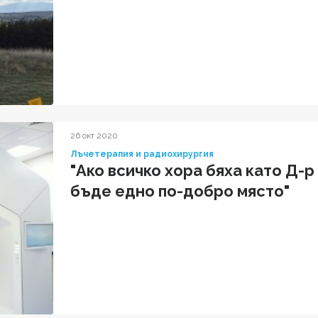
26 окт 2020
Лъчетерапия и радиохирургия
"Ако всичко хора бяха като Д-
бъде едно по-добро място"