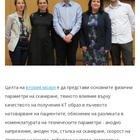
Целта на
втория модул
е да представи основните физични
параметри на сканиране, тяхното влияние върху
качеството на получения КТ образ и лъчевото
натоварване на пациентите; обяснение на разликата в
номенклатурата на техническите параметри - анодно
напрежение, аноден ток, стъпка на сканиране, скорост на
движение на масата, дебелина на среза, детекторна