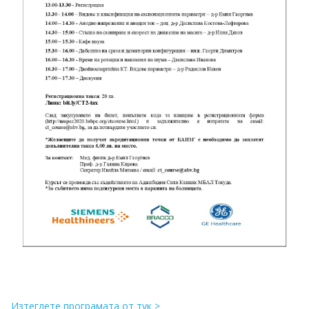
Изтеглете програмата от тук >