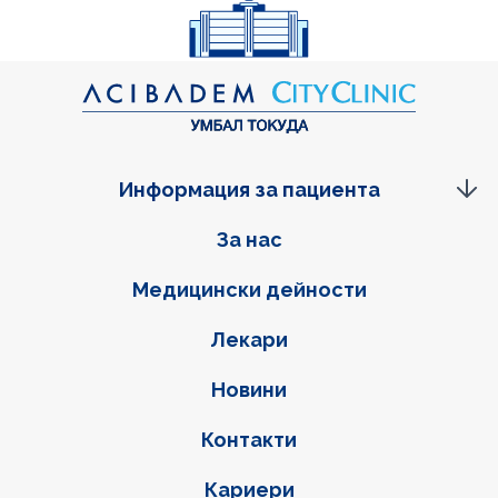
Информация за пациента
Фуутер навигация
За нас
Медицински дейности
Лекари
Новини
Контакти
Кариери