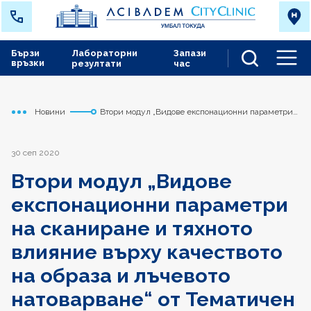
Бързи
Лабораторни
Запази
връзки
резултати
час
Men
Новини
Втори модул „Видове експонационни параметри
Начало
Токуда
на сканиране и тяхното влияние върху качеството
на образа и лъчевото натоварване“ от Тематичен
курс „Компютърна томография“ ще се проведе на
09.10.2020 г. в Болница Токуда
30 сеп 2020
Втори модул „Видове
експонационни параметри
на сканиране и тяхното
влияние върху качеството
на образа и лъчевото
натоварване“ от Тематичен