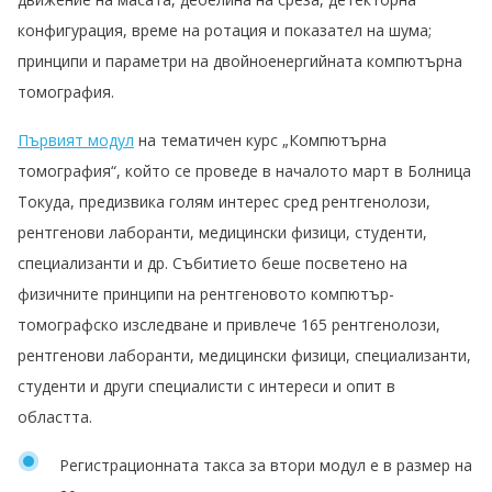
конфигурация, време на ротация и показател на шума;
принципи и параметри на двойноенергийната компютърна
томография.
Първият модул
на тематичен курс „Компютърна
томография“, който се проведе в началото март в Болница
Токуда, предизвика голям интерес сред рентгенолози,
рентгенови лаборанти, медицински физици, студенти,
специализанти и др. Събитието беше посветено на
физичните принципи на рентгеновото компютър-
томографско изследване и привлече 165 рентгенолози,
рентгенови лаборанти, медицински физици, специализанти,
студенти и други специалисти с интереси и опит в
областта.
Регистрационната такса за втори модул е в размер на