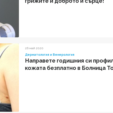
грижите и доброто ѝ сърце!"
26 май 2020
Дерматология и Венерология
Направете годишния си профил
кожата безплатно в Болница Т