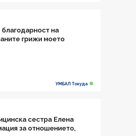
и благодарност на
заните грижи моето
УМБАЛ Токуда
ицинска сестра Елена
мация за отношението,