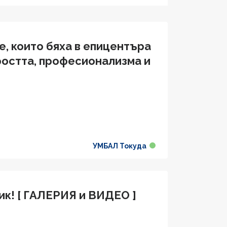
е, които бяха в епицентъра
ростта, професионализма и
УМБАЛ Токуда
ик! [ ГАЛЕРИЯ и ВИДЕО ]