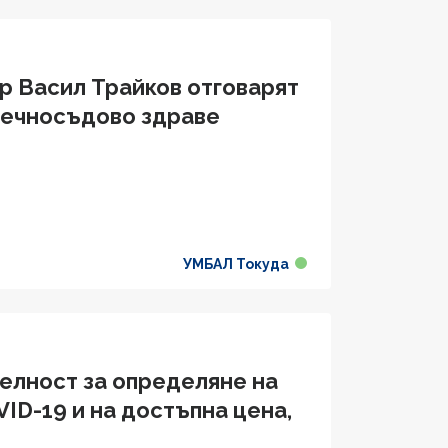
р Васил Трайков отговарят
дечносъдово здравe
УМБАЛ Токуда
телност за определяне на
ID-19 и на достъпна цена,