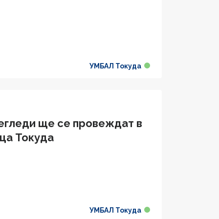
УМБАЛ Токуда
егледи ще се провеждат в
ца Токуда
УМБАЛ Токуда