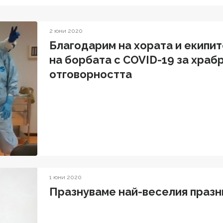
2 юни 2020
Благодарим на хората и екипит
на борбата с COVID-19 за храб
отговорността
1 юни 2020
Празнуваме най-веселия празн