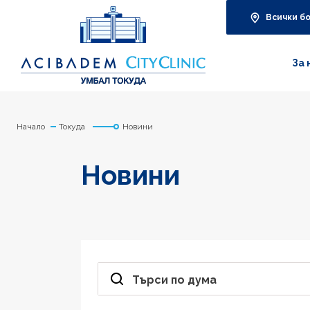
Всички б
За 
Начало
Токуда
Новини
Новини
Търси по дума