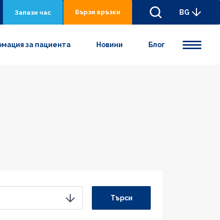
Бързи връзки
BG
Запази час
мация за пациента
Новини
Блог
Търси