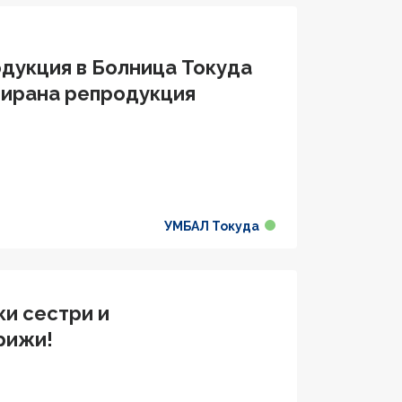
дукция в Болница Токуда
тирана репродукция
УМБАЛ Токуда
ки сестри и
рижи!