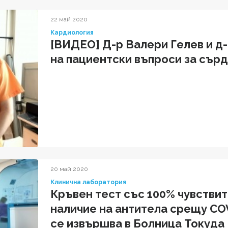
22 май 2020
Кардиология
[ВИДЕО] Д-р Валери Гелев и д-
на пациентски въпроси за сър
20 май 2020
Клинична лаборатория
Кръвен тест със 100% чувстви
наличие на антитела срещу COV
се извършва в Болница Токуда