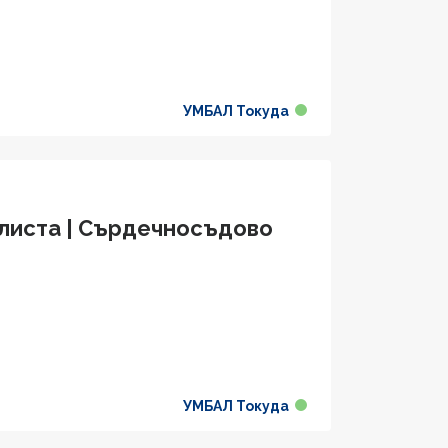
УМБАЛ Токуда
алиста | Сърдечносъдово
УМБАЛ Токуда