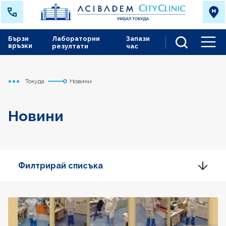
Бързи
Лабораторни
Запази
връзки
резултати
час
Men
Токуда
Новини
Начало
Новини
Филтрирай списъка