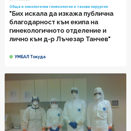
Обща и онкологична гинекология и тазова хирургия
"Бих искала да изкажа публична
благодарност към екипа на
гинекологичното отделение и
лично към д-р Лъчезар Танчев"
УМБАЛ Токуда