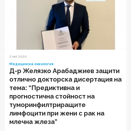
2 окт 2020
Медицинска онкология
Д-р Желязко Арабаджиев защити
отлично докторска дисертация на
тема: “Предиктивна и
прогностична стойност на
туморинфилтриращите
лимфоцити при жени с рак на
млечна жлеза”