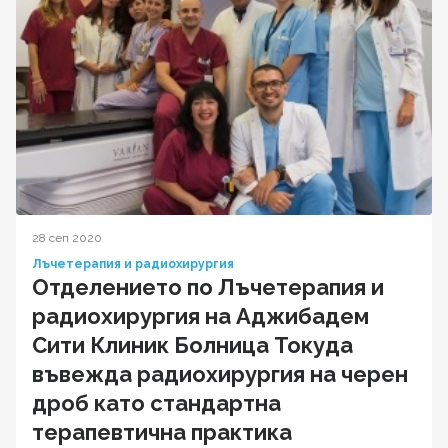
28 сеп 2020
Лъчетерапия и радиохирургия
Отделението по Лъчетерапия и
радиохирургия на Аджибадем
Сити Клиник Болница Токуда
въвежда радиохирургия на черен
дроб като стандартна
терапевтична практика