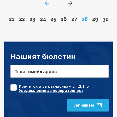
GoToPreviousPage
Go to next page
Go to page
Go to page
Go to page
Go to page
Go to page
Go to page
Go to page
Page
Go to pa
Go to
21
22
23
24
25
26
27
28
29
30
Нашият бюлетин
Твоят имейл адрес
Прочетох и се съгласявам с т.3.1. от
Уведомление за поверителност
Запиши ме