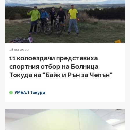
28 окт 2020
11 колоездачи представиха
спортния отбор на Болница
Токуда на “Байк и Рън за Чепън”
УМБАЛ Токуда