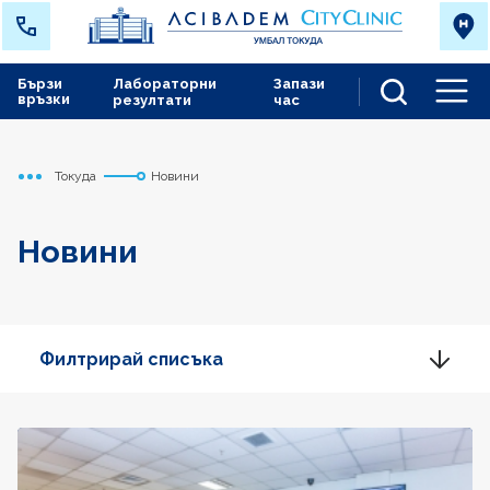
Бързи
Лабораторни
Запази
връзки
резултати
час
Men
Токуда
Новини
Начало
Новини
Филтрирай списъка