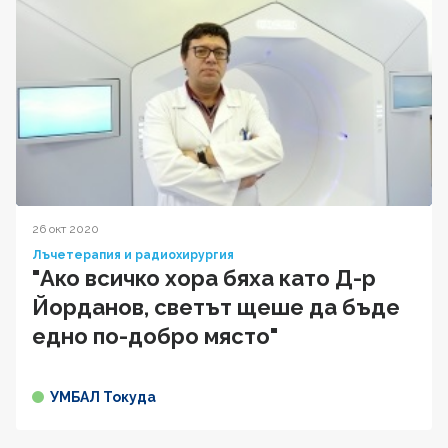
26 окт 2020
Лъчетерапия и радиохирургия
"Ако всичко хора бяха като Д-р
Йорданов, светът щеше да бъде
едно по-добро място"
УМБАЛ Токуда