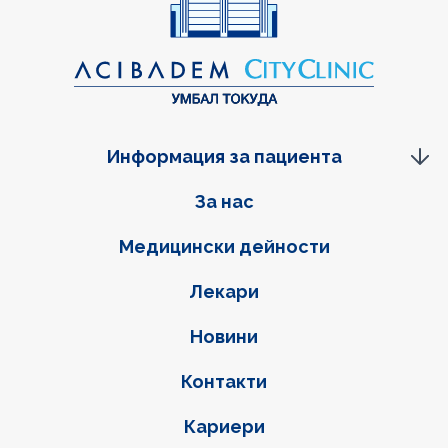
Информация за пациента
Фуутер навигация
За нас
Медицински дейности
Лекари
Новини
Контакти
Кариери