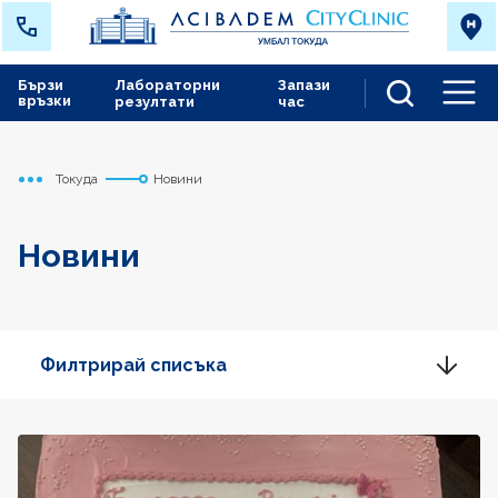
Бързи
Лабораторни
Запази
връзки
резултати
час
Men
Токуда
Новини
Начало
Новини
Филтрирай списъка