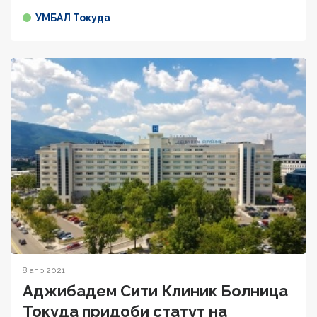
УМБАЛ Токуда
8 апр 2021
Аджибадем Сити Клиник Болница
Токуда придоби статут на