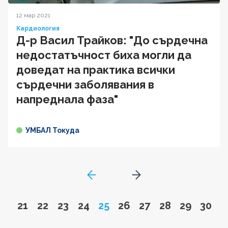
12 мар 2021
Кардиология
Д-р Васил Трайков: "До сърдечна
недостатъчност биха могли да
доведат на практика всички
сърдечни заболявания в
напреднала фаза"
УМБАЛ Токуда
GoToPreviousPage
Go to next page
Go to page
Go to page
Go to page
Go to page
Page
Go to page
Go to page
Go to page
Go to pa
Go to
21
22
23
24
25
26
27
28
29
30