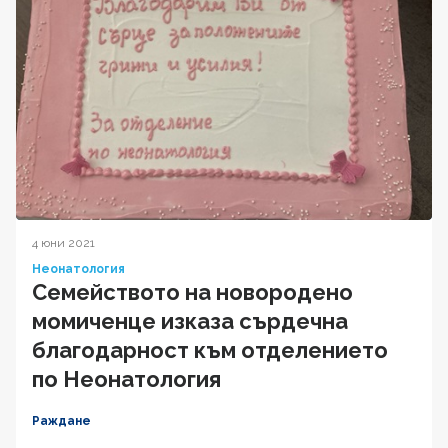
4 юни 2021
Неонатология
Семейството на новородено
момиченце изказа сърдечна
благодарност към отделението
по Неонатология
Раждане