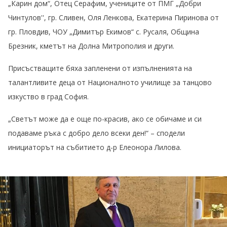
„Карин дом“, Отец Серафим, учениците от ПМГ „Добри
Чинтулов'', гр. Сливен, Оля Ленкова, Екатерина Пиринова от
гр. Пловдив, ЧОУ „Димитър Екимов“ с. Русаля, Община
Брезник, кметът на Долна Митрополия и други.
Присъстващите бяха запленени от изпълненията на
талантливите деца от Националното училище за танцово
изкуство в град София.
„Светът може да е още по-красив, ако се обичаме и си
подаваме ръка с добро дело всеки ден!“ – сподели
инициаторът на събитието д-р Елеонора Лилова.