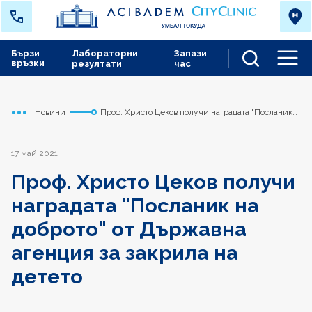
Бързи
Лабораторни
Запази
връзки
резултати
час
Men
Новини
Проф. Христо Цеков получи наградата "Посланик
Начало
Токуда
на доброто" от Държавна агенция за закрила на
детето
17 май 2021
Проф. Христо Цеков получи
наградата "Посланик на
доброто" от Държавна
агенция за закрила на
детето