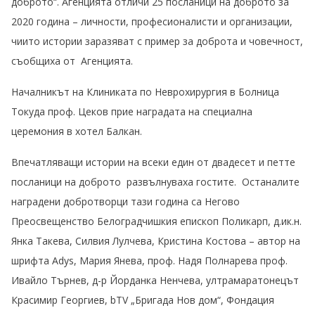
доброто“. Агенцията отличи 25 посланици на доброто за
2020 година – личности, професионалисти и организации,
чиито истории заразяват с пример за доброта и човечност,
съобщиха от Агенцията.
Началникът на Клиниката по Неврохирургия в Болница
Токуда проф. Цеков прие наградата на специална
церемония в хотел Балкан.
Впечатляващи истории на всеки един от двадесет и петте
посланици на доброто развълнуваха гостите. Останалите
наградени добротворци тази година са Негово
Преосвещенство Белоградчишкия епископ Поликарп, д.ик.н.
Янка Такева, Силвия Лулчева, Кристина Костова – автор на
шрифта Adys, Мария Янева, проф. Надя Полнарева проф.
Ивайло Търнев, д-р Йорданка Ненчева, ултрамаратонецът
Красимир Георгиев, bTV „Бригада Нов дом“, Фондация