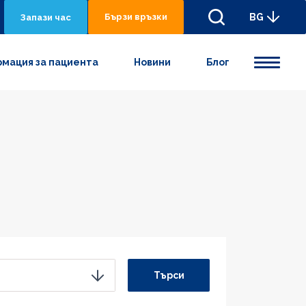
Бързи връзки
BG
Запази час
мация за пациента
Новини
Блог
Търси