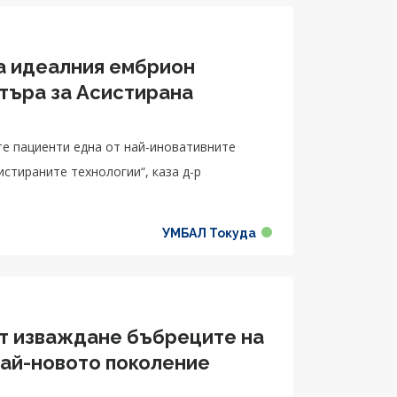
на идеалния ембрион
търа за Асистирана
е пациенти една от най-иновативните
истираните технологии“, каза д-р
УМБАЛ Токуда
от изваждане бъбреците на
най-новото поколение