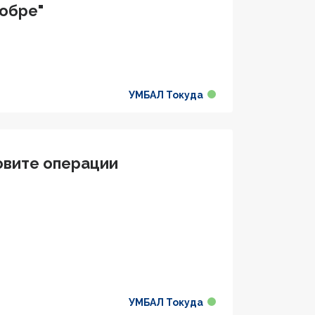
добре"
УМБАЛ Токуда
овите операции
УМБАЛ Токуда