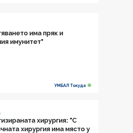
яването има пряк и
ния имунитет"
УМБАЛ Токуда
я
изираната хирургия: "С
чната хирургия има място у