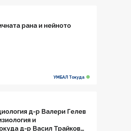
ичната рана и нейното
УМБАЛ Токуда
диология д-р Валери Гелев
изиология и
окуда д-р Васил Трайков