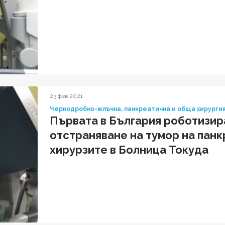
23 фев 2021
Чернодробно-жлъчна, панкреатична и обща хирурги
Първата в България роботизир
отстраняване на тумор на пан
хирурзите в Болница Токуда