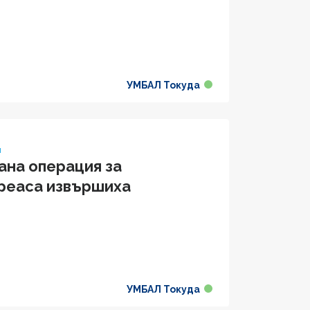
УМБАЛ Токуда
я
ана операция за
креаса извършиха
УМБАЛ Токуда