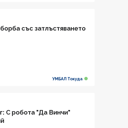
 борба със затлъстяването
УМБАЛ Токуда
г: С робота "Да Винчи"
ий