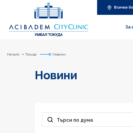
Всички б
За 
Начало
Токуда
Новини
Новини
Търси по дума