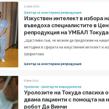
11 фев 2021
Център за асистирана репродукция
Изкуствен интелект в избора 
въведоха специалистите в Цен
репродукция на УМБАЛ Токуда
„Щастлива съм, че можем да предложим на нашит
методики в сферата на изкуствения интелект и ас
Център за асистирана репродукция
8 фев 2021
Урология - Център по ендоурология
Уролозите на Токуда спасиха 
двама пациенти с помощта на 
робот Да Винчи