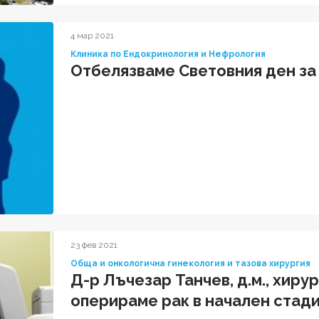
4 мар 2021
Клиника по Ендокринология и Нефрология
Отбелязваме Световния ден за
23 фев 2021
Обща и онкологична гинекология и тазова хирургия
Д-р Лъчезар Танчев, д.м., хирур
оперираме рак в начален стад