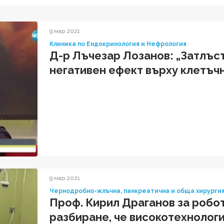
9 мар 2021
Клиника по Ендокринология и Нефрология
Д-р Лъчезар Лозанов: „Затлъст
негативен ефект върху клетъч
9 мар 2021
Чернодробно-жлъчна, панкреатична и обща хирурги
Проф. Кирил Драганов за робот
разбиране, че високотехнологи