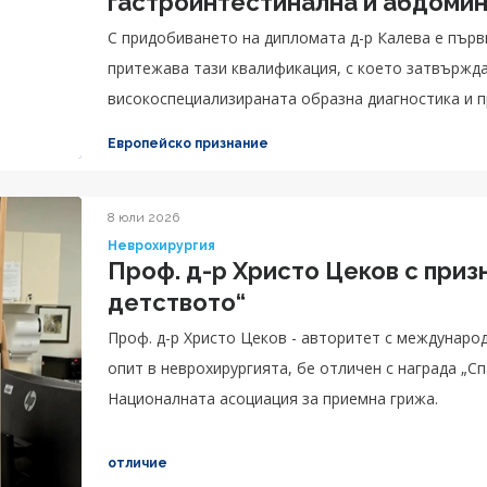
гастроинтестинална и абдомин
С придобиването на дипломата д-р Калева е първ
притежава тази квалификация, с което затвържд
високоспециализираната образна диагностика и п
грижата за пациентите.
Европейско признание
8 юли 2026
Неврохирургия
Проф. д-р Христо Цеков с приз
детството“
Проф. д-р Христо Цеков - авторитет с междунаро
опит в неврохирургията, бе отличен с награда „Сп
Националната асоциация за приемна грижа.
отличие