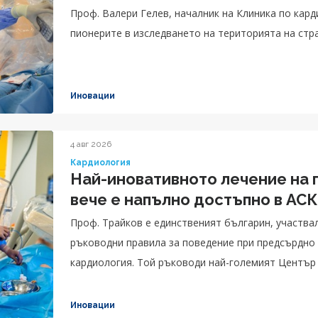
Проф. Валери Гелев, началник на Клиника по кар
пионерите в изследването на територията на стра
Иновации
4 авг 2026
Кардиология
Най-иновативното лечение на
вече е напълно достъпно в АС
Проф. Трайков е единственият българин, участвал
ръководни правила за поведение при предсърдно
кардиология. Той ръководи най-големият Център
предлага най-комплексни процедури
Иновации