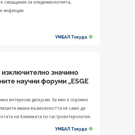
те схващания за епидемиологията,
е инфекции.
УМБАЛ Токуда
с изключително значимо
жните научни форуми „ESGE
ика интересни дискусии. За мен е огромно
ализанти имаха възможността не само да
ботата на Клиниката по гастроентерология.
УМБАЛ Токуда