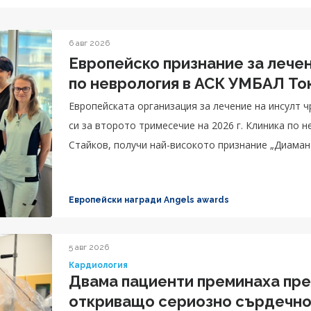
6 авг 2026
Европейско признание за лечен
по неврология в АСК УМБАЛ То
Eвропейската организация за лечение на инсулт 
си за второто тримесечие на 2026 г. Клиника по 
Стайков, получи най-високото признание „Диамант
изключителна грижа за пациентите.
Европейски награди Angels awards
5 авг 2026
Кардиология
Двама пациенти преминаха пре
откриващо сериозно сърдечно