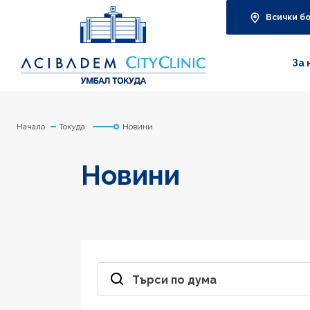
Всички б
За 
Начало
Токуда
Новини
Новини
Търси по дума