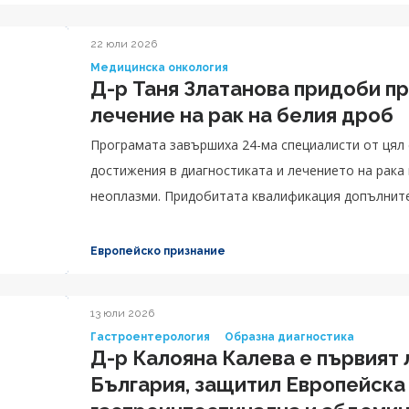
22 юли 2026
Медицинска онкология
Д-р Таня Златанова придоби п
лечение на рак на белия дроб
Програмата завършиха 24-ма специалисти от цял 
достижения в диагностиката и лечението на рака 
неоплазми. Придобитата квалификация допълните
Златанова, в областта на торакалната онкология.
Европейско признание
13 юли 2026
Гастроентерология
Образна диагностика
Д-р Калояна Калева е първият 
България, защитил Европейска