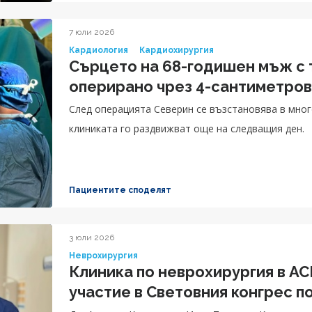
7 юли 2026
Кардиология
Кардиохирургия
Сърцето на 68-годишен мъж с
оперирано чрез 4-сантиметров
След операцията Северин се възстановява в мног
клиниката го раздвижват още на следващия ден.
Пациентите споделят
3 юли 2026
Неврохирургия
Клиника по неврохирургия в А
участие в Световния конгрес п