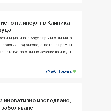
ието на инсулт в Клиника
куда
чрез инициативата Angels връчи отличията
неврология, под ръководството на проф. И.
ен статус“ за отлично лечение на инсулт и
УМБАЛ Токуда
з иновативно изследване,
 заболяване