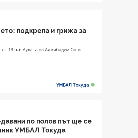
ето: подкрепа и грижа за
 от 13 ч. в Аулата на Аджибадем Сити
УМБАЛ Токуда
едавани по полов път ще се
иник УМБАЛ Токуда