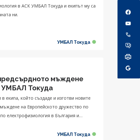
Social
диология в АСК УМБАЛ Токуда и екипът му са
ната ни.
УМБАЛ Токуда
 предсърдното мъждене
К УМБАЛ Токуда
 в екипа, който създаде и изготви новите
 мъждене на Европейското дружество по
 по електрофизиология в България и
УМБАЛ Токуда