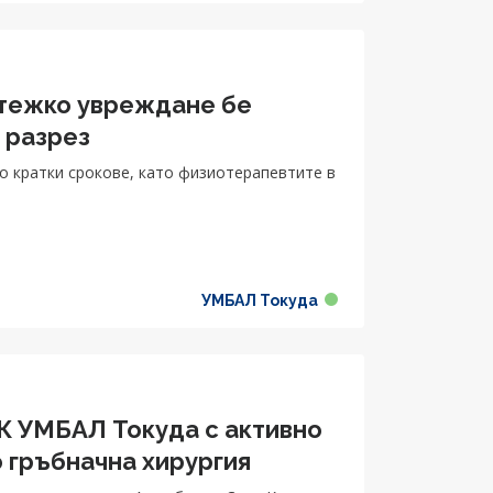
 тежко увреждане бе
 разрез
о кратки срокове, като физиотерапевтите в
УМБАЛ Токуда
СК УМБАЛ Токуда с активно
о гръбначна хирургия