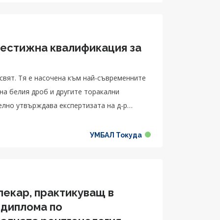
рестижна квалификация за
свят. Тя е насочена към най-съвременните
на белия дроб и другите торакални
лно утвърждава експертизата на д-р
УМБАЛ Токуда
лекар, практикуващ в
 диплома по