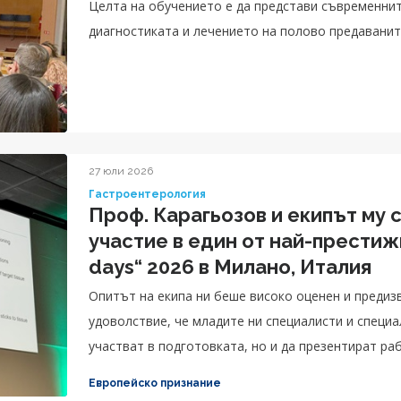
Целта на обучението е да представи съвременни
диагностиката и лечението на полово предаванит
27 юли 2026
Гастроентерология
Проф. Карагьозов и екипът му 
участие в един от най-прести
days“ 2026 в Милано, Италия
Опитът на екипа ни беше високо оценен и предизв
удоволствие, че младите ни специалисти и специ
участват в подготовката, но и да презентират ра
Европейско признание