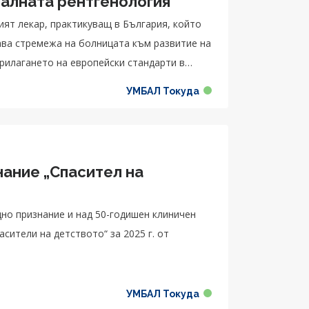
алната рентгенология
ият лекар, практикуващ в България, който
ава стремежа на болницата към развитие на
рилагането на европейски стандарти в
УМБАЛ Токуда
нание „Спасител на
дно признание и над 50-годишен клиничен
асители на детството“ за 2025 г. от
УМБАЛ Токуда