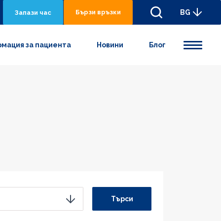
Бързи връзки
BG
Запази час
мация за пациента
Новини
Блог
Търси