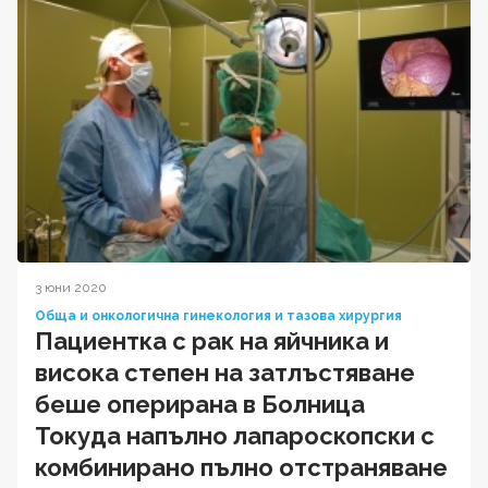
3 юни 2020
Обща и онкологична гинекология и тазова хирургия
Пациентка с рак на яйчника и
висока степен на затлъстяване
беше оперирана в Болница
Токуда напълно лапароскопски с
комбинирано пълно отстраняване