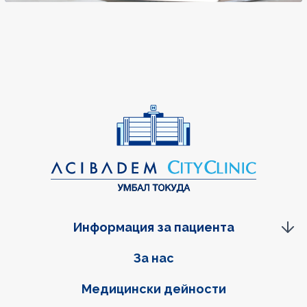
Информация за пациента
Фуутер навигация
За нас
Медицински дейности