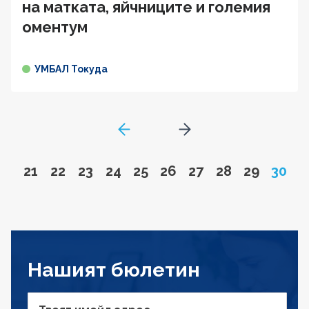
на матката, яйчниците и големия
оментум
УМБАЛ Токуда
GoToPreviousPage
Go to next page
Go to page
Go to page
Go to page
Go to page
Go to page
Go to page
Go to page
Go to page
Go to pa
Page
21
22
23
24
25
26
27
28
29
30
Нашият бюлетин