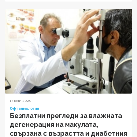
17 юни 2020
Офталмология
Безплатни прегледи за влажната
дегенерация на макулата,
свързана с възрастта и диабетния