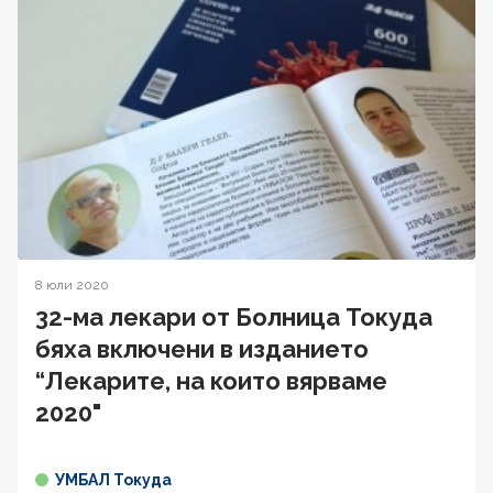
8 юли 2020
32-ма лекари от Болница Токуда
бяха включени в изданието
“Лекарите, на които вярваме
2020"
УМБАЛ Токуда