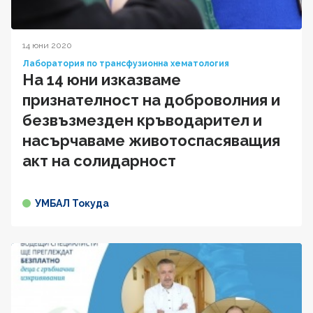
14 юни 2020
Лаборатория по трансфузионна хематология
На 14 юни изказваме
признателност на доброволния и
безвъзмезден кръводарител и
насърчаваме животоспасяващия
акт на солидарност
УМБАЛ Токуда