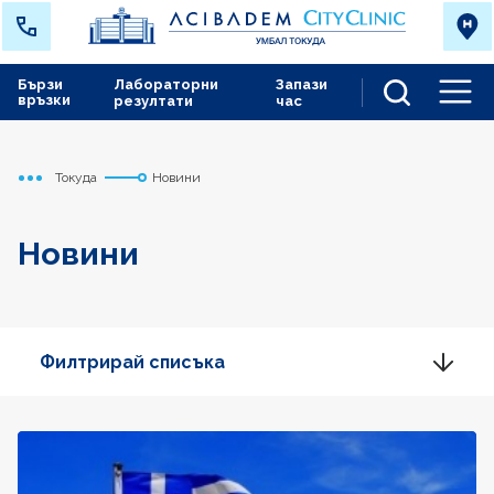
Бързи
Лабораторни
Запази
връзки
резултати
час
Men
Токуда
Новини
Начало
Новини
Филтрирай списъка