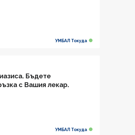
УМБАЛ Токуда
риазиса. Бъдете
ръзка с Вашия лекар.
УМБАЛ Токуда