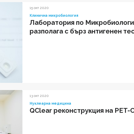
15 окт 2020
Клинична микробиология
Лаборатория по Микробиологи
разполага с бърз антигенен те
13 окт 2020
Нуклеарна медицина
QClear реконструкция на PET-