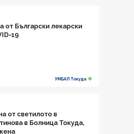
а от Български лекарски
VID-19
УМБАЛ Токуда
а от светилото в
тинова в Болница Токуда,
 жена