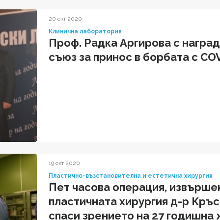
20 окт 2020
Клинична лаборатория
Проф. Радка Аргирова с наград
съюз за принос в борбата с CO
19 окт 2020
Пластично-възстановителна и естетична хирургия
Пет часова операция, извършен
пластичната хирургия д-р Кръс
спаси зрението на 27 годишна