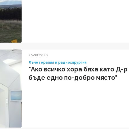
26 окт 2020
Лъчетерапия и радиохирургия
"Ако всичко хора бяха като Д-
бъде едно по-добро място"