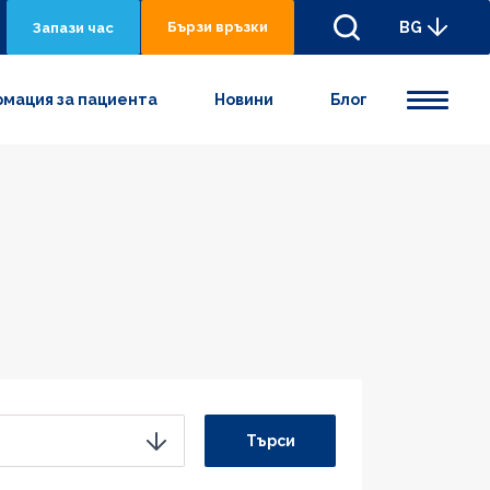
Бързи връзки
BG
Запази час
мация за пациента
Новини
Блог
Търси