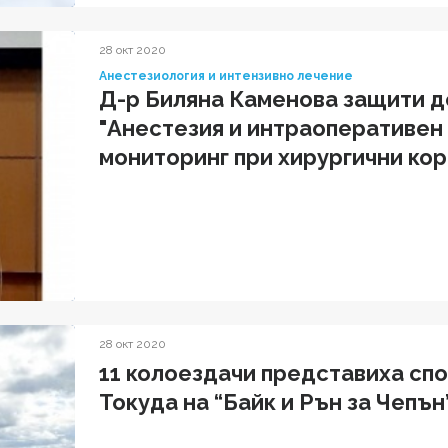
28 окт 2020
Анестезиология и интензивно лечение
Д-р Биляна Каменова защити д
"Анестезия и интраоперативен
мониторинг при хирургични кор
възраст"
28 окт 2020
11 колоездачи представиха сп
Токуда на “Байк и Рън за Чепън