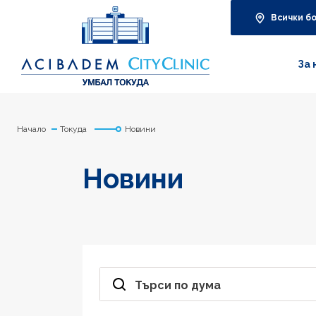
Всички б
За 
Начало
Токуда
Новини
Новини
Търси по дума