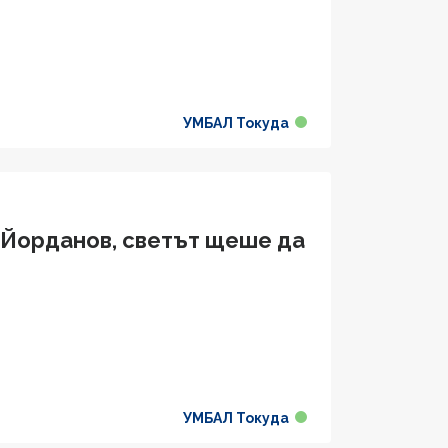
УМБАЛ Токуда
р Йорданов, светът щеше да
УМБАЛ Токуда