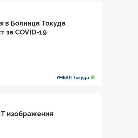
я в Болница Токуда
ст за COVID-19
УМБАЛ Токуда
CT изображения