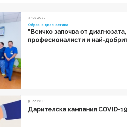
9 ное 2020
Образна диагностика
"Всичко започва от диагнозата,
професионалисти и най-добрит
9 ное 2020
Дарителска кампания COVID-1