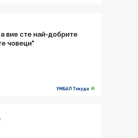
 а вие сте най-добрите
е човеци"
УМБАЛ Токуда
9