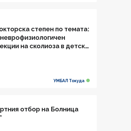
окторска степен по темата:
 неврофизиологичен
екции на сколиоза в детска
УМБАЛ Токуда
ортния отбор на Болница
”