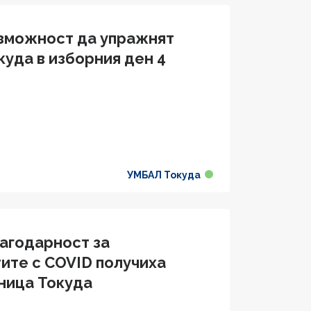
ъзможност да упражнят
куда в изборния ден 4
УМБАЛ Токуда
лагодарност за
ите с COVID получиха
лница Токуда