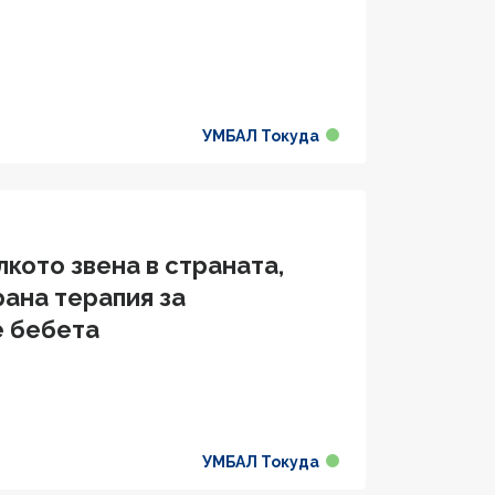
УМБАЛ Токуда
лкото звена в страната,
ана терапия за
е бебета
УМБАЛ Токуда