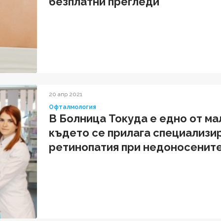
безплатни прегледи
20 апр 2021
Офталмология
В Болница Токуда е едно от ма
където се прилага специализир
ретинопатия при недоносенит