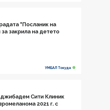
градата "Посланик на
 за закрила на детето
УМБАЛ Токуда
 Аджибадем Сити Клиник
вромеланома 2021 г. с