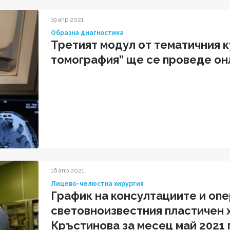
19 апр 2021
Образна диагностика
Третият модул от тематичния 
томография” ще се проведе онла
16 апр 2021
Лицево-челюстна хирургия
График на консултациите и оп
световноизвестния пластичен 
Кръстинова за месец май 2021 г