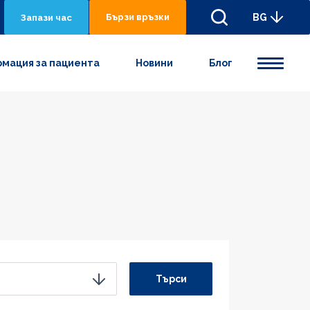
Бързи връзки
BG
Запази час
мация за пациента
Новини
Блог
Търси