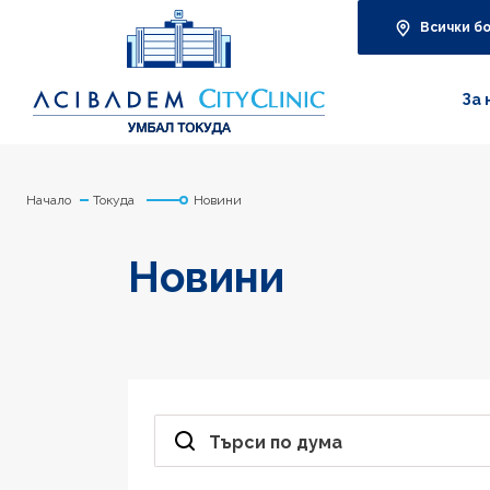
Всички б
За 
Начало
Токуда
Новини
Новини
Търси по дума