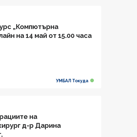
курс „Компютърна
йн на 14 май от 15.00 часа
УМБАЛ Токуда
ерациите на
хирург д-р Дарина
.