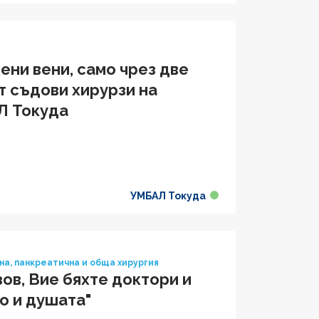
ени вени, само чрез две
т съдови хирурзи на
Л Токуда
УМБАЛ Токуда
а, панкреатична и обща хирургия
зов, Вие бяхте доктори и
то и душата"