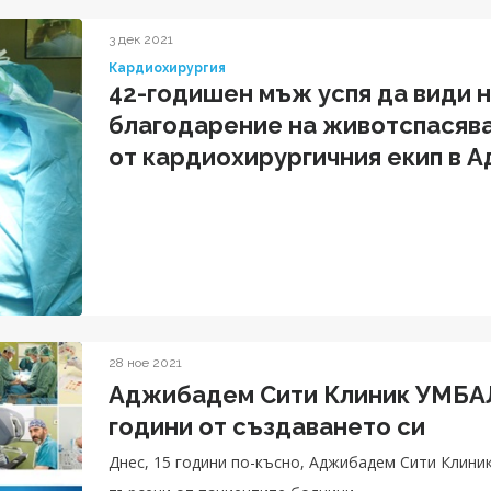
3 дек 2021
Кардиохирургия
42-годишен мъж успя да види 
благодарение на животспасяв
от кардиохирургичния екип в 
УМБАЛ Токуда
28 ное 2021
Аджибадем Сити Клиник УМБАЛ
години от създаването си
Днес, 15 години по-късно, Аджибадем Сити Клини