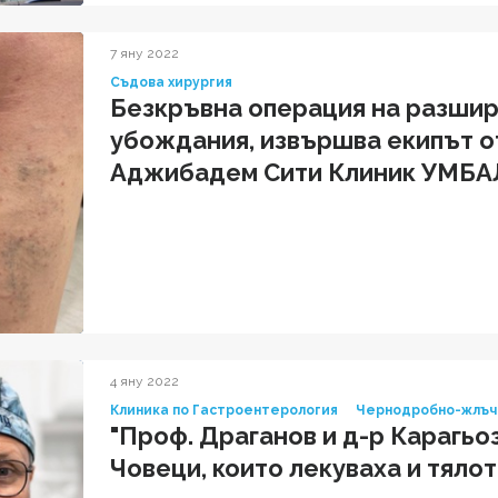
7 яну 2022
Съдова хирургия
Безкръвна операция на разшир
убождания, извършва екипът о
Аджибадем Сити Клиник УМБА
4 яну 2022
Клиника по Гастроентерология
Чернодробно-жлъчн
"Проф. Драганов и д-р Карагьо
Човеци, които лекуваха и тяло