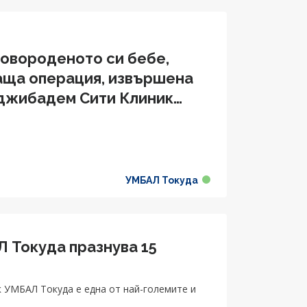
новороденото си бебе,
аща операция, извършена
Аджибадем Сити Клиник
УМБАЛ Токуда
 Токуда празнува 15
к УМБАЛ Токуда е една от най-големите и