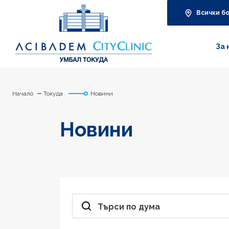
Всички б
За 
Начало
Токуда
Новини
Новини
Търси по дума