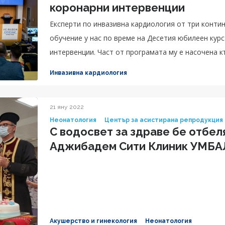
коронарни интервенции
Експерти по инвазивна кардиология от три конти
обучение у нас по време на Десетия юбилеен кур
интервенции. Част от програмата му е насочена 
обучение обединява презентации на водещи експе
Инвазивна кардиология
живо.
21 яну 2022
Неонатология
Център за асистирана репродукция
С водосвет за здраве бе отбел
Аджибадем Сити Клиник УМБА
Акушерство и гинекология
Неонатология