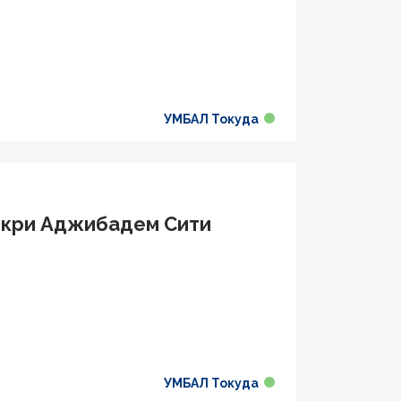
УМБАЛ Токуда
азкри Аджибадем Сити
УМБАЛ Токуда