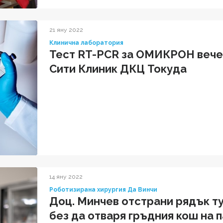
21 яну 2022
Клинична лаборатория
Тест RT-PCR за ОМИКРОН вече
Сити Клиник ДКЦ Токуда
14 яну 2022
Роботизирана хирургия Да Винчи
Доц. Минчев отстрани рядък т
без да отваря гръдния кош на 