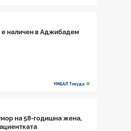
 е наличен в Аджибадем
УМБАЛ Токуда
умор на 58-годишна жена,
пациентката