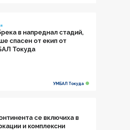
ия
река в напреднал стадий,
ше спасен от екип от
БАЛ Токуда
УМБАЛ Токуда
онтинента се включиха в
ркации и комплексни