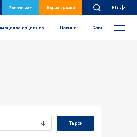
Бързи връзки
BG
Запази час
мация за пациента
Новини
Блог
Търси