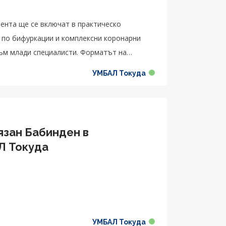
нента ще се включат в практическо
с по бифуркации и комплексни коронарни
към млади специалисти. Форматът на
рти в областта и представяне на случаи на
УМБАЛ Токуда
язан Бабинден в
Л Токуда
УМБАЛ Токуда