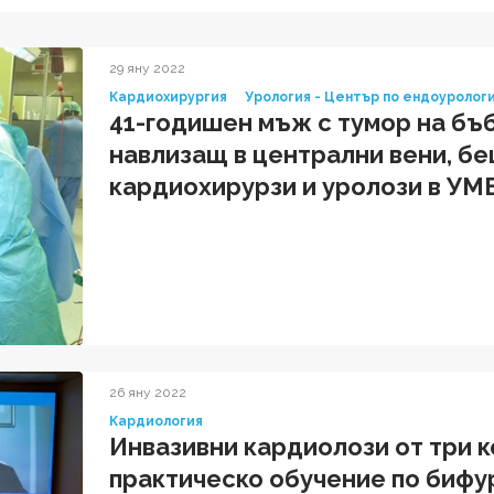
29 яну 2022
Кардиохирургия
Урология - Център по ендоуролог
41-годишен мъж с тумор на бъб
навлизащ в централни вени, бе
кардиохирурзи и уролози в УМ
26 яну 2022
Кардиология
Инвазивни кардиолози от три к
практическо обучение по бифу