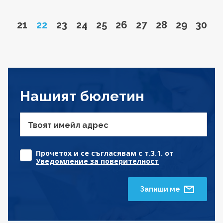
Go to page
Page
Go to page
Go to page
Go to page
Go to page
Go to page
Go to page
Go to pa
Go to
21
22
23
24
25
26
27
28
29
30
Нашият бюлетин
Твоят имейл адрес
Прочетох и се съгласявам с т.3.1. от
Уведомление за поверителност
Запиши ме