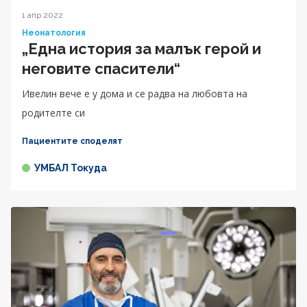
1 апр 2022
Неонатология
„Една история за малък герой и
неговите спасители“
Ивелин вече е у дома и се радва на любовта на
родителте си
Пациентите споделят
УМБАЛ Токуда