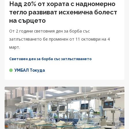
Над 20% от хората с надномерно
тегло развиват исхемична болест
на сърцето
От 2 години световния ден за борба със
затлъстяването бе променен от 11 октомври на 4
март.
Световен ден за борба със затлъстяването
УМБАЛ Токуда