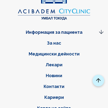
Информация за пациента
Фуутер навигация
За нас
Медицински дейности
Лекари
Новини
Контакти
Кариери