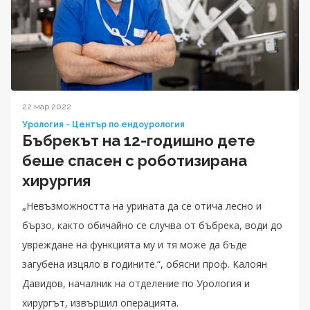
22 мар 2022
Урология - Център по ендоурология
Бъбрекът на 12-годишно дете
беше спасен с роботизирана
хирургия
„Невъзможността на урината да се отича лесно и
бързо, както обичайно се случва от бъбрека, води до
увреждане на функцията му и тя може да бъде
загубена изцяло в годините.“, обясни проф. Калоян
Давидов, началник на отделение по Урология и
хирургът, извършил операцията.