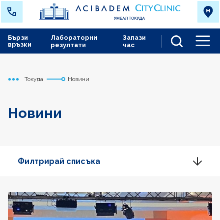
Бързи
Лабораторни
Запази
връзки
резултати
час
Men
Токуда
Новини
Начало
Новини
Филтрирай списъка