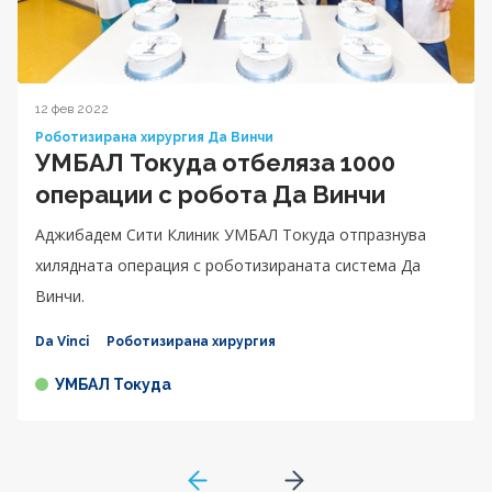
12 фев 2022
Роботизирана хирургия Да Винчи
УМБАЛ Токуда отбеляза 1000
операции с робота Да Винчи
Аджибадем Сити Клиник УМБАЛ Токуда отпразнува
хилядната операция с роботизираната система Да
Винчи.
Da Vinci
Роботизирана хирургия
УМБАЛ Токуда
GoToPreviousPage
Go to next page