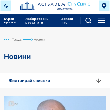
Бързи
Лабораторни
Запази
връзки
резултати
час
Men
Токуда
Новини
Начало
Новини
Филтрирай списъка