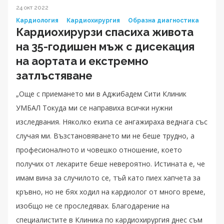
24 окт 2022
Кардиология
Кардиохирургия
Образна диагностика
Кардиохирурзи спасиха живота
на 35-годишен мъж с дисекация
на аортата и екстремно
затлъстяване
„Още с приемането ми в Аджибадем Сити Клиник
УМБАЛ Токуда ми се направиха всички нужни
изследвания. Няколко екипа се ангажираха веднага със
случая ми. Възстановяването ми не беше трудно, а
професионалното и човешко отношение, което
получих от лекарите беше невероятно. Истината е, че
имам вина за случилото се, тъй като пиех хапчета за
кръвно, но не бях ходил на кардиолог от много време,
изобщо не се проследявах. Благодарение на
специалистите в Клиника по кардиохирургия днес съм