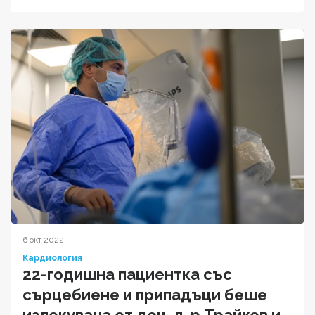
6 окт 2022
Кардиология
22-годишна пациентка със
сърцебиене и припадъци беше
излекувана от доц. д-р Трайков и