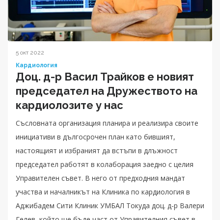
5 окт 2022
Кардиология
Доц. д-р Васил Трайков е новият
председател на Дружеството на
кардиолозите у нас
Съсловната организация планира и реализира своите
инициативи в дългосрочен план като бившият,
настоящият и избраният да встъпи в длъжност
председател работят в колаборация заедно с целия
Управителен съвет. В него от предходния мандат
участва и началникът на Клиника по кардиология в
Аджибадем Сити Клиник УМБАЛ Токуда доц. д-р Валери
Гелев, който ще бъде част от Управителния съвет в