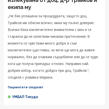
екипа му
„Не бях уплашена за процедурата, защото доц.
Трайков ми обясни всичко, имах му пълно доверие.
Всички бяха изключително внимателни с мен и се
стараеха да не изпитвам никакви притеснения. В
момента се чувствам много добре и съм
изключително щастлива, че вече ще мога да живея
нормално, без да очаквам сърцебиене или да се чудя
кога ще получа припадък отново. Направих най-
добрия избор, когато дойдох при доц. Трайков.“,
споделя с усмивка Марина.
Пациентите споделят
УМБАЛ Токуда