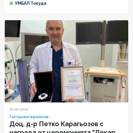
УМБАЛ Токуда
21 окт 2022
Гастроентерология
Доц. д-р Петко Карагьозов с
награда от церемонията "Лекар