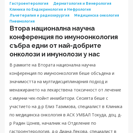
Гастроентерология
Дерматология и Венерология
Клиника по Ендокринология и Нефрология
Лъчетерапия и радиохирургия
Медицинска онкология
Пневмология
Втора национална научна
конференция по имуноонкология
събра едни от най-добрите
онколози и имунолози у нас
В рамките на Втората национална научна
конференция по имуноонкология беше обсъдена и
значимостта на мултидисциплинарния подход и
менажирането на лекарствена токсичност от лечение
с имунни чек-пойнт инхибитори. Сесията беше с
участието на д-р Елиз Тазимова, специалист в Клиника
по медицинска онкология в АСК УМБАЛ Токуда, доц. д-
р Радин Цонев, началник на Отделение по
гастроентерология, д-р Диана Лекова, специалист в