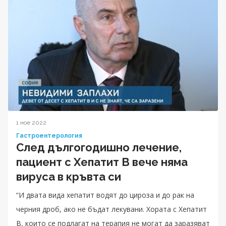
1 ное 2022
Гастроентерология
След дългогодишно лечение,
пациент с Хепатит B вече няма
вируса в кръвта си
“И двата вида хепатит водят до цироза и до рак на
черния дроб, ако не бъдат лекувани. Хората с Хепатит
B, които се подлагат на терапия не могат да заразяват