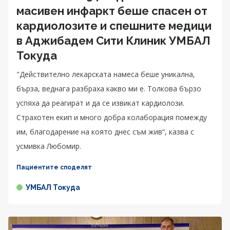
масивен инфаркт беше спасен от
кардиолозите и спешните медици
в Аджибадем Сити Клиник УМБАЛ
Токуда
"Действително лекарската намеса беше уникална,
бърза, веднага разбраха какво ми е. Толкова бързо
успяха да реагират и да се извикат кардиолози.
Страхотен екип и много добра колаборация помежду
им, благодарение на която днес съм жив“, казва с
усмивка Любомир.
Пациентите споделят
УМБАЛ Токуда