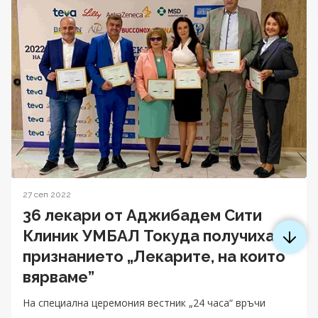
27 сеп 2022
36 лекари от Аджибадем Сити
Клиник УМБАЛ Токуда получиха
признанието „Лекарите, на които
вярваме”
На специална церемония вестник „24 часа“ връчи