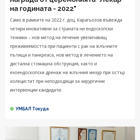
на годината - 2022"
Само в рамките на 2022 г. доц. Карагьозов въвежда
четири иновативни за страната ни ендоскопски
техники – нов метод на лечение увеличаващ
преживяемостта при пациенти с рак на жлъчните
пътища и панкреаса, нов метод в лечението на
дистална стомашна обструкция, както и
ехоендоскопски дренаж на жлъчния мехур при остър
холецистит при неподходящи за хирургични
интервенции кандидати.
УМБАЛ Токуда