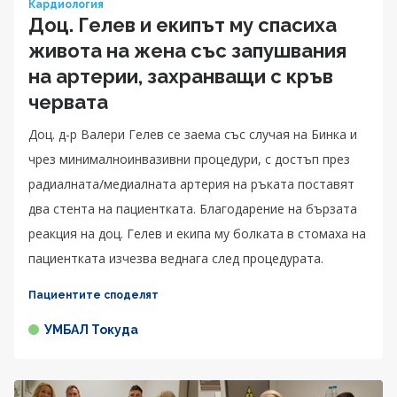
Кардиология
Доц. Гелев и екипът му спасиха
живота на жена със запушвания
на артерии, захранващи с кръв
червата
Доц. д-р Валери Гелев се заема със случая на Бинка и
чрез минималноинвазивни процедури, с достъп през
радиалната/медиалната артерия на ръката поставят
два стента на пациентката. Благодарение на бързата
реакция на доц. Гелев и екипа му болката в стомаха на
пациентката изчезва веднага след процедурата.
Пациентите споделят
УМБАЛ Токуда