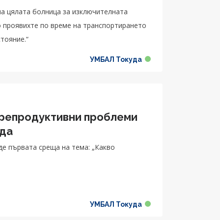
на цялата болница за изключителната
о проявихте по време на транспортирането
тояние.“
УМБАЛ Токуда
 репродуктивни проблеми
уда
еде първата среща на тема: „Какво
УМБАЛ Токуда