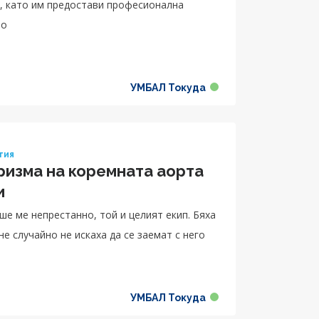
е, като им предостави професионална
то
УМБАЛ Токуда
гия
ризма на коремната аорта
и
е ме непрестанно, той и целият екип. Бяха
е случайно не искаха да се заемат с него
УМБАЛ Токуда