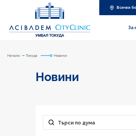
Всички б
За 
Начало
Токуда
Новини
Новини
Търси по дума