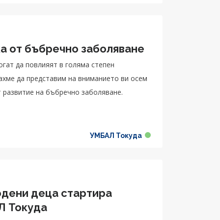
ка от бъбречно заболяване
огат да повлияят в голяма степен
рахме да представим на вниманието ви осем
т развитие на бъбречно заболяване.
УМБАЛ Токуда
дени деца стартира
Л Токуда