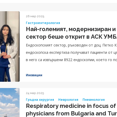
26 мар 2025
Гастроентерология
Най-големият, модернизиран и
сектор беше открит в АСК УМ
Ендоскопският сектор, ръководен от доц. Петко К
ендоскопска експертиза получават пациенти от ц
в него са извършени 8922 ендоскопии, което го п
Иновации
24 мар 2025
Гръдна хирургия
Неврология
Пневмология
Respiratory medicine in focus of 
physicians from Bulgaria and Tu