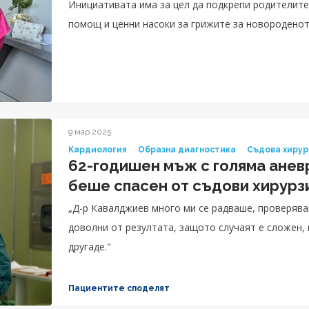
Инициативата има за цел да подкрепи родителит
помощ и ценни насоки за грижите за новородено
9 мар 2025
Кардиология
Образна диагностика
Съдова хирур
62-годишен мъж с голяма анев
беше спасен от съдови хирурз
„Д-р Кавалджиев много ми се радваше, проверяваш
доволни от резултата, защото случаят е сложен, н
другаде."
Пациентите споделят