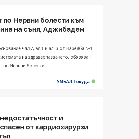
т по Нервни болести към
цина на съня, Аджибадем
нование чл.17, ал.1 и ал. 3 от Наредба №1
 системата на здравеопазването, обявява 1
т по Нервни болести.
УМБАЛ Токуда
 недостатъчност и
спасен от кардиохирурзи
тъп