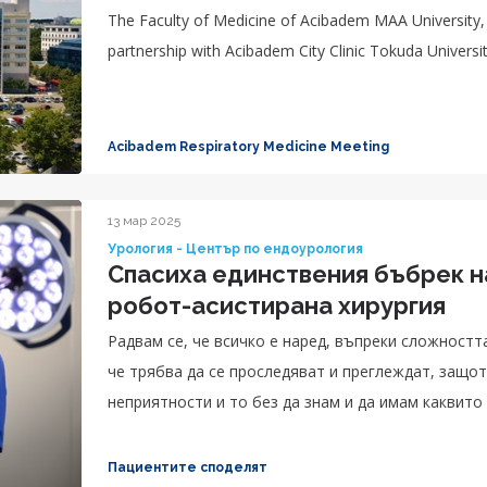
The Faculty of Medicine of Acibadem MAA University
partnership with Acibadem City Clinic Tokuda Universit
Acibadem Respiratory Medicine Meeting
13 мар 2025
Урология - Център по ендоурология
Спасиха единствения бъбрек н
робот-асистирана хирургия
Радвам се, че всичко е наред, въпреки сложностт
че трябва да се проследяват и преглеждат, защот
неприятности и то без да знам и да имам каквито
Пациентите споделят