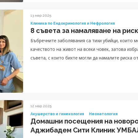
13 мар 2025
Клиника по Ендокринология и Нефрология
8 съвета за намаляване на рис
Бъбречните заболявания са тихи убийци, които м
качеството на живот на всеки човек, затова изб
съвета, с които бихте могли да намалите риска о
12 мар 2025
Акушерство и гинекология
Неонатология
Домашни посещения на новоро
Аджибадем Сити Клиник УМБА