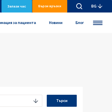
Бързи връзки
BG
Запази час
мация за пациента
Новини
Блог
Търси