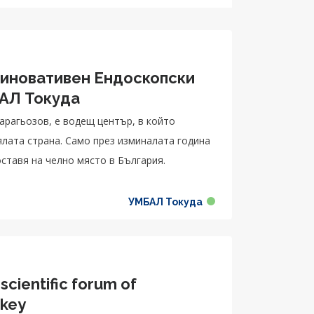
 иновативен Ендоскопски
БАЛ Токуда
арагьозов, е водещ център, в който
ялата страна. Само през изминалата година
оставя на челно място в България.
УМБАЛ Токуда
scientific forum of
rkey