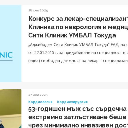
28 фев 2025
Конкурс за лекар-специализан
Клиника по неврология и меди
Сити Клиник УМБАЛ Токуда
„Аджибадем Сити Клиник УМБАЛ Токуда” ЕАД, на ос
от 22.01.2015 г. за придобиване на специалност в
(една) свободна длъжност за лекар – специализан
27 фев 2025
Кардиология
Кардиохирургия
53-годишен мъж със сърдечна
екстремно затлъстяване беше 
чрез минимално инвазивен дос