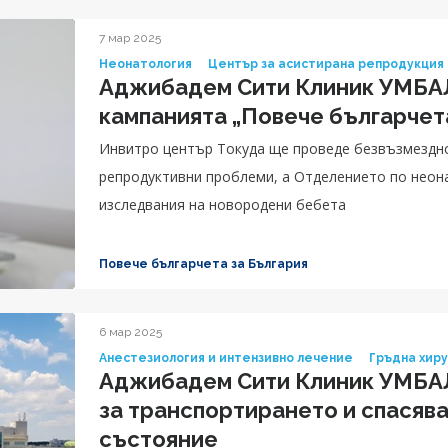
7 мар 2025
Неонатология
Център за асистирана репродукция
Аджибадем Сити Клиник УМБАЛ
кампанията „Повече българчет
Инвитро център Токуда ще проведе безвъзмездно 
репродуктивни проблеми, а Отделението по неон
изследвания на новородени бебета
Повече българчета за България
6 мар 2025
Анестезиология и интензивно лечение
Гръдна хир
Аджибадем Сити Клиник УМБАЛ
за транспортирането и спасява
състояние