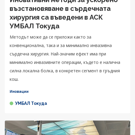
възстановяване в сърдечната
хирургия са въведени в АСК
УМБАЛ Токуда
Методът може да се приложи както за
конвенционална, така и за минимално инвазивна
сърдечна хирургия. Най-значим ефект има при
минимално инвазивните операции, където е налична
силна локална болка, в конкретен сегмент в гръдния
кош.
Иновации
УМБАЛ Токуда