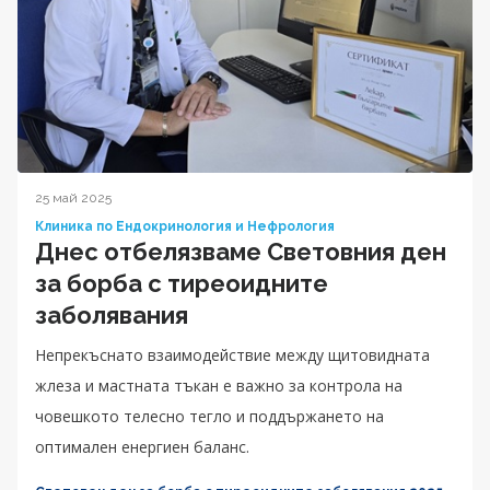
25 май 2025
Клиника по Ендокринология и Нефрология
Днес отбелязваме Световния ден
за борба с тиреоидните
заболявания
Непрекъснато взаимодействие между щитовидната
жлеза и мастната тъкан е важно за контрола на
човешкото телесно тегло и поддържането на
оптимален енергиен баланс.