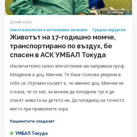
29 май 2025
Анестезиология и интензивно лечение
Гръдна хирургия
Животът на 17-годишно момче,
транспортирано по въздух, бе
спасен в АСК УМБАЛ Токуда
Изключително силно впечатление ми направиха проф.
Младенов и доц. Минчев. Те бяха толкова уверени в
себе си. Огромен късмет е, че именно доц. Минчев не
отказа, че се зае, за можем да попаднем тук и да
спасят живота на детето ни. Да попаднеш на точното
място при правилните хора.
Пациентите споделят
УМБАЛ Токуда