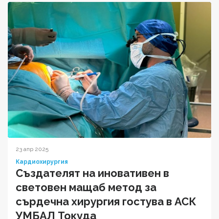
23 апр 2025
Кардиохирургия
Създателят на иновативен в
световен мащаб метод за
сърдечна хирургия гостува в АСК
УМБАЛ Токуда