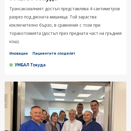
Трансаксиалният достъп представлява 4-сантиметров
разрез под дясната мишница. Той зараства
изключително бързо, в сравнение с този при
торакотомията (достъп през предната част на гръдния
кош).
Иновации
Пациентите споделят
УМБАЛ Токуда