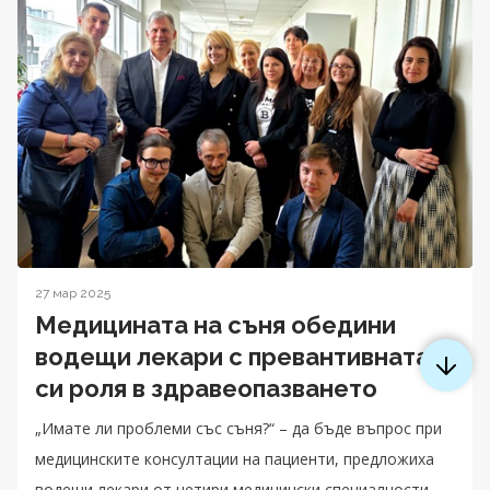
27 мар 2025
Медицината на съня обедини
водещи лекари с превантивната
си роля в здравеопазването
„Имате ли проблеми със съня?“ – да бъде въпрос при
медицинските консултации на пациенти, предложиха
водещи лекари от четири медицински специалности,