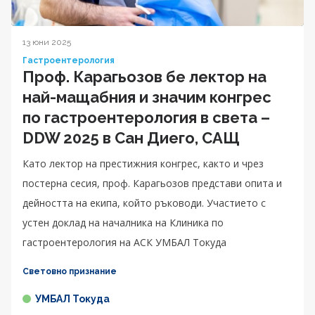
13 юни 2025
Гастроентерология
Проф. Карагьозов бе лектор на
най-мащабния и значим конгрес
по гастроентерология в света –
DDW 2025 в Сан Диего, САЩ
Като лектор на престижния конгрес, както и чрез
постерна сесия, проф. Карагьозов представи опита и
дейността на екипа, който ръководи. Участието с
устен доклад на началника на Клиника по
гастроентерология на АСК УМБАЛ Токуда
Световно признание
УМБАЛ Токуда