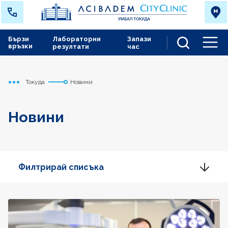
Бързи
Лабораторни
Запази
връзки
резултати
час
Men
Токуда
Новини
Начало
Новини
Филтрирай списъка