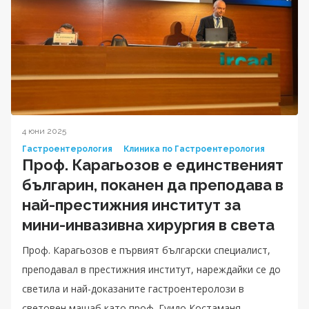
4 юни 2025
Гастроентерология
Клиника по Гастроентерология
Проф. Карагьозов е единственият
българин, поканен да преподава в
най-престижния институт за
мини-инвазивна хирургия в света
Проф. Карагьозов е първият български специалист,
преподавал в престижния институт, нареждайки се до
светила и най-доказаните гастроентеролози в
световен мащаб като проф. Гуидо Костаманя