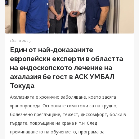
16 апр 2025
Един от най-доказаните
европейски експерти в областта
на ендоскопското лечение на
ахалазия бе гост в АСК УМБАЛ
Токуда
Ахалазията е хронично заболяване, което засяга
хранопровода. Основните симптоми са на трудно,
болезнено преглъщане, тежест, дискомфорт, болки в
гърдите, повръщане на храна и т.н. След
преминаването на обучението, програма за