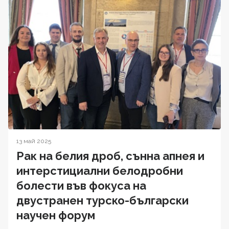
13 май 2025
Рак на белия дроб, сънна апнея и
интерстициални белодробни
болести във фокуса на
двустранен турско-български
научен форум