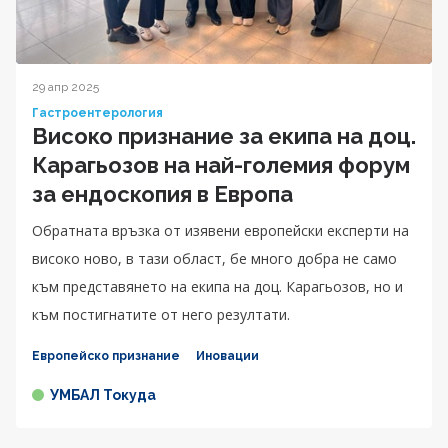
29 апр 2025
Гастроентерология
Високо признание за екипа на доц.
Карагьозов на най-големия форум
за ендоскопия в Европа
Обратната връзка от изявени европейски експерти на
високо ново, в тази област, бе много добра не само
към представянето на екипа на доц. Карагьозов, но и
към постигнатите от него резултати.
Европейско признание
Иновации
УМБАЛ Токуда