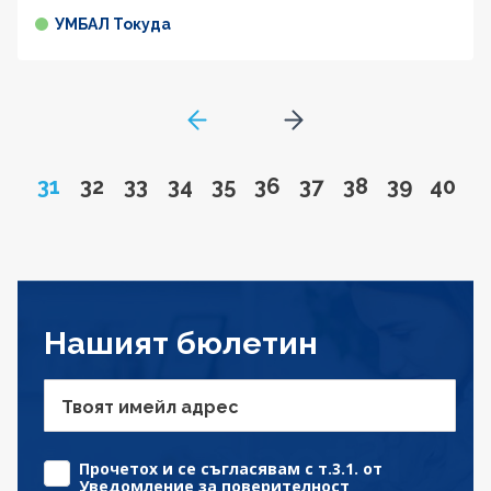
УМБАЛ Токуда
GoToPreviousPage
Go to next page
Page
Go to page
Go to page
Go to page
Go to page
Go to page
Go to page
Go to page
Go to pa
Go to
31
32
33
34
35
36
37
38
39
40
Нашият бюлетин
Твоят имейл адрес
Прочетох и се съгласявам с т.3.1. от
Уведомление за поверителност