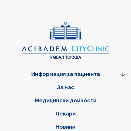
Информация за пациента
Фуутер навигация
За нас
Медицински дейности
Лекари
Новини