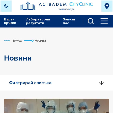
Бързи
Лабораторни
Запази
връзки
резултати
час
Men
Токуда
Новини
Начало
Новини
Филтрирай списъка