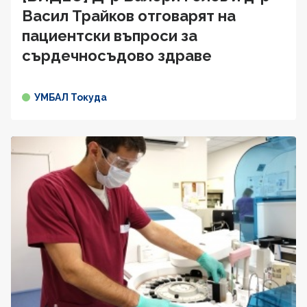
Васил Трайков отговарят на
пациентски въпроси за
сърдечносъдово здравe
УМБАЛ Токуда