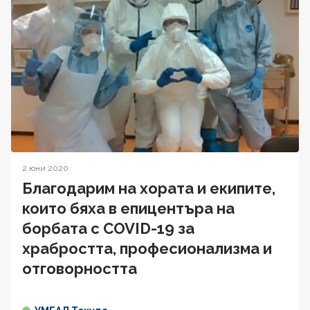
2 юни 2020
Благодарим на хората и екипите,
които бяха в епицентъра на
борбата с COVID-19 за
храбростта, професионализма и
отговорността