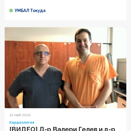
УМБАЛ Токуда
22 май 2020
Кардиология
[ВИДЕО] Д-р Валери Гелев и д-р