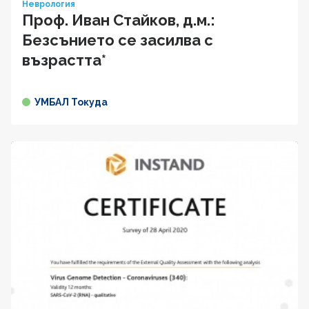
Неврология
Проф. Иван Cтaйкoв, д.м.:
Безсънието се засилва с
възрастта*
УМБАЛ Токуда