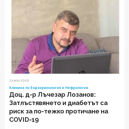
23 апр 2020
Клиника по Ендокринология и Нефрология
Доц. д-р Лъчезар Лозанов:
Затлъстявянето и диабетът са
риск за по-тежко протичане на
COVID-19