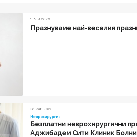
1 юни 2020
Празнуваме най-веселия празн
28 май 2020
Неврохирургия
Безплатни неврохирургични пр
Аджибадем Сити Клиник Болни