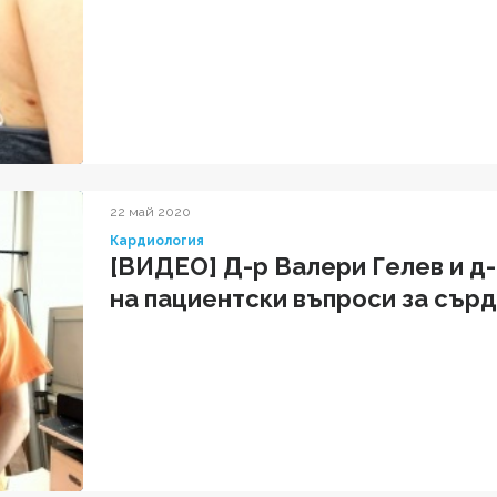
22 май 2020
Кардиология
[ВИДЕО] Д-р Валери Гелев и д-
на пациентски въпроси за сър