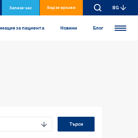
Бързи връзки
BG
Запази час
мация за пациента
Новини
Блог
Търси