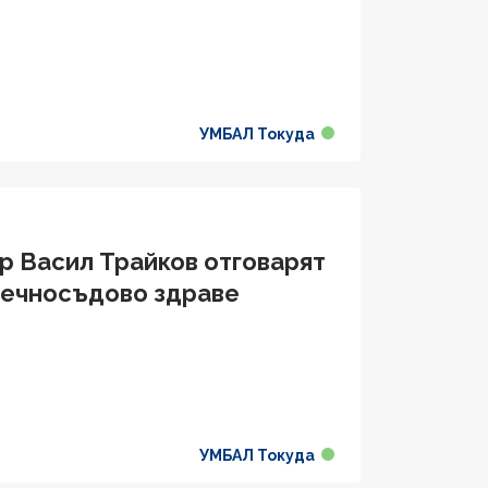
УМБАЛ Токуда
р Васил Трайков отговарят
дечносъдово здравe
УМБАЛ Токуда