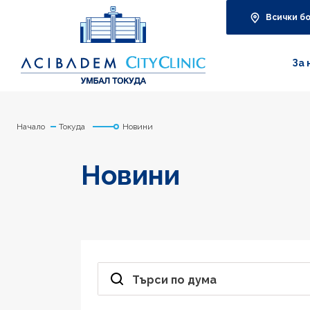
Всички б
За 
Начало
Токуда
Новини
Новини
Търси по дума