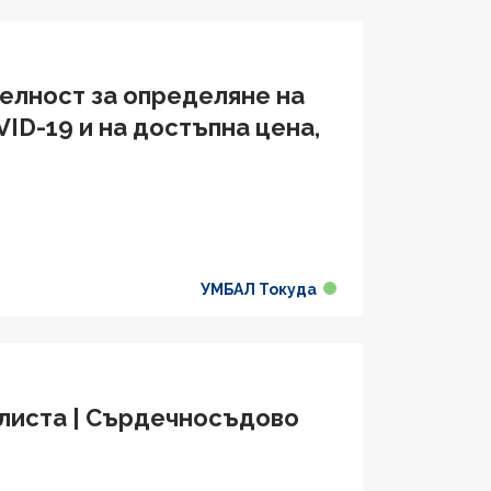
телност за определяне на
ID-19 и на достъпна цена,
УМБАЛ Токуда
алиста | Сърдечносъдово