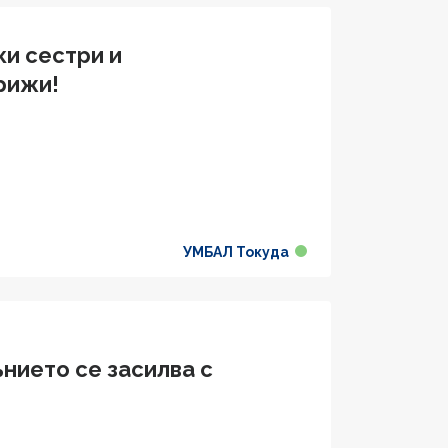
ки сестри и
рижи!
УМБАЛ Токуда