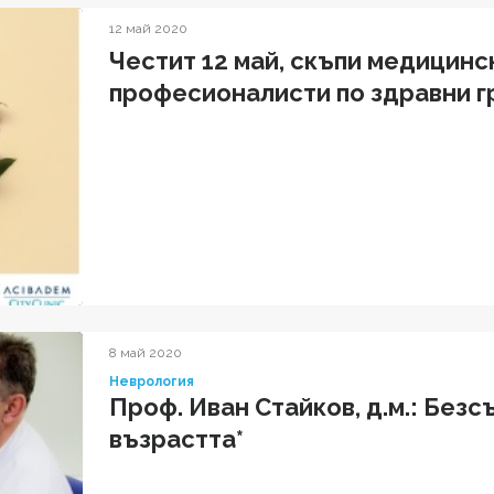
12 май 2020
Честит 12 май, скъпи медицинс
професионалисти по здравни г
8 май 2020
Неврология
Проф. Иван Cтaйкoв, д.м.: Безсънието се засилва с
възрастта*