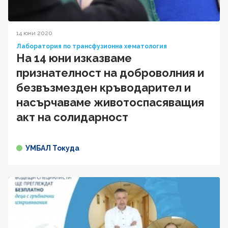
14 юни 2020
Лаборатория по трансфузионна хематология
На 14 юни изказваме
признателност на доброволния и
безвъзмезден кръводарител и
насърчаваме животоспасяващия
акт на солидарност
УМБАЛ Токуда