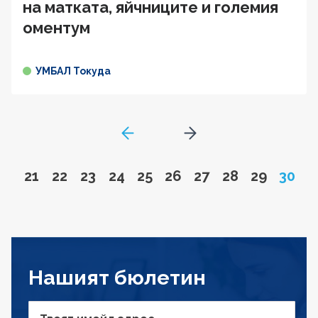
на матката, яйчниците и големия
оментум
УМБАЛ Токуда
GoToPreviousPage
Go to next page
Go to page
Go to page
Go to page
Go to page
Go to page
Go to page
Go to page
Go to page
Go to pa
Page
21
22
23
24
25
26
27
28
29
30
Нашият бюлетин