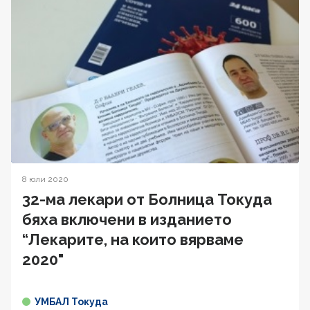
8 юли 2020
32-ма лекари от Болница Токуда
бяха включени в изданието
“Лекарите, на които вярваме
2020"
УМБАЛ Токуда