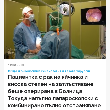
3 юни 2020
Обща и онкологична гинекология и тазова хирургия
Пациентка с рак на яйчника и
висока степен на затлъстяване
беше оперирана в Болница
Токуда напълно лапароскопски с
комбинирано пълно отстраняване