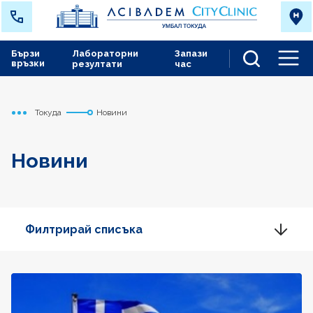
Бързи
Лабораторни
Запази
връзки
резултати
час
Men
Токуда
Новини
Начало
Новини
Филтрирай списъка