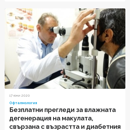
17 юни 2020
Офталмология
Безплатни прегледи за влажната
дегенерация на макулата,
свързана с възрастта и диабетния