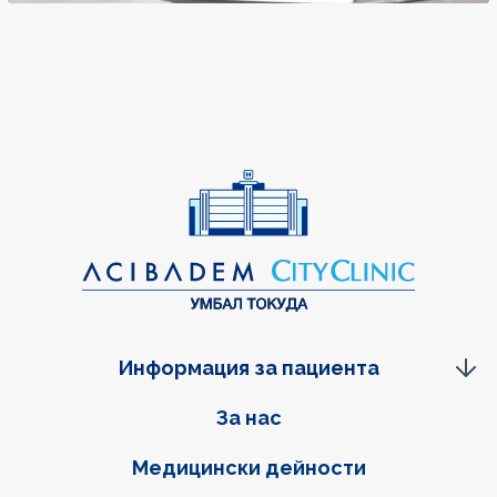
Информация за пациента
Фуутер навигация
За нас
Медицински дейности