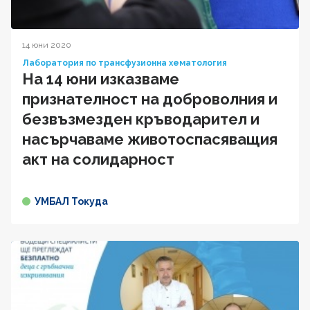
14 юни 2020
Лаборатория по трансфузионна хематология
На 14 юни изказваме
признателност на доброволния и
безвъзмезден кръводарител и
насърчаваме животоспасяващия
акт на солидарност
УМБАЛ Токуда