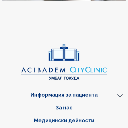
Информация за пациента
Фуутер навигация
За нас
Медицински дейности