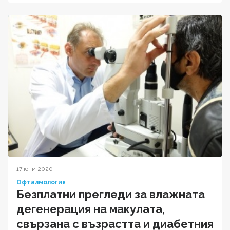
17 юни 2020
Офталмология
Безплатни прегледи за влажната
дегенерация на макулата,
свързана с възрастта и диабетния