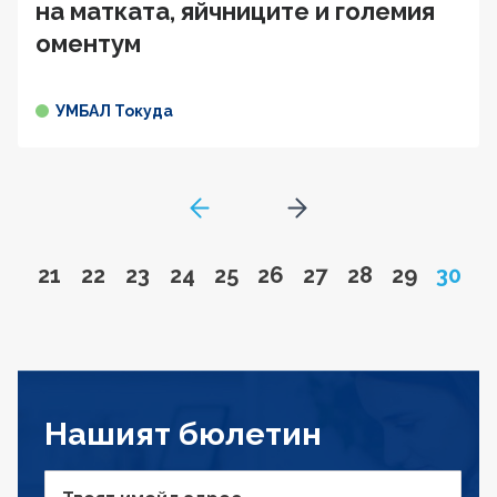
на матката, яйчниците и големия
оментум
УМБАЛ Токуда
GoToPreviousPage
Go to next page
Go to page
Go to page
Go to page
Go to page
Go to page
Go to page
Go to page
Go to page
Go to pa
Page
21
22
23
24
25
26
27
28
29
30
Нашият бюлетин