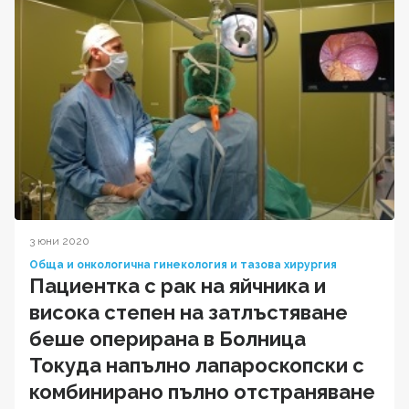
3 юни 2020
Обща и онкологична гинекология и тазова хирургия
Пациентка с рак на яйчника и
висока степен на затлъстяване
беше оперирана в Болница
Токуда напълно лапароскопски с
комбинирано пълно отстраняване