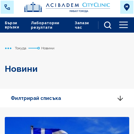
Бързи
Лабораторни
Запази
връзки
резултати
час
Men
Токуда
Новини
Начало
Новини
Филтрирай списъка