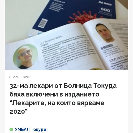
8 юли 2020
32-ма лекари от Болница Токуда
бяха включени в изданието
“Лекарите, на които вярваме
2020"
УМБАЛ Токуда