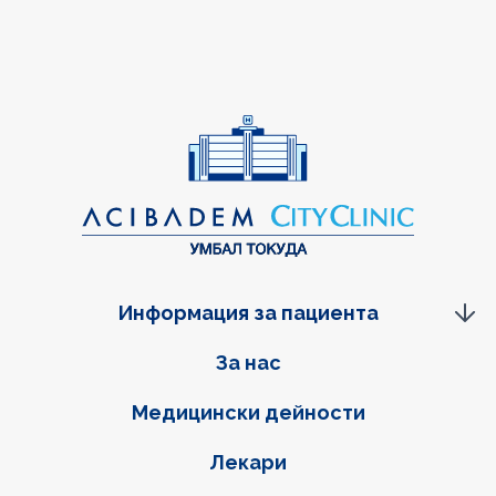
Информация за пациента
Фуутер навигация
За нас
Медицински дейности
Лекари