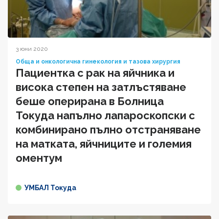
3 юни 2020
Обща и онкологична гинекология и тазова хирургия
Пациентка с рак на яйчника и
висока степен на затлъстяване
беше оперирана в Болница
Токуда напълно лапароскопски с
комбинирано пълно отстраняване
на матката, яйчниците и големия
оментум
УМБАЛ Токуда