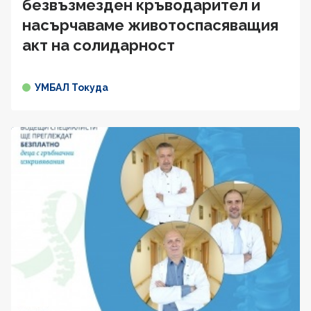
безвъзмезден кръводарител и
насърчаваме животоспасяващия
акт на солидарност
УМБАЛ Токуда