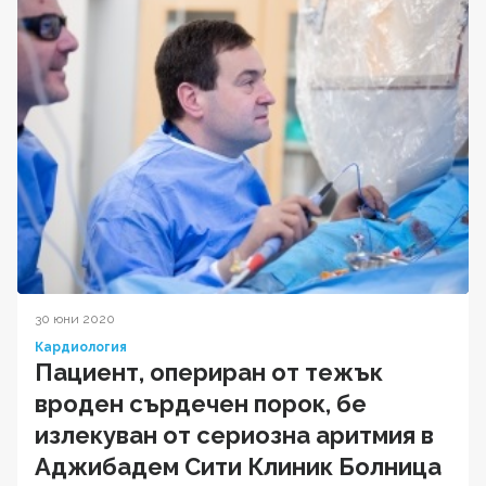
30 юни 2020
Кардиология
Пациент, опериран от тежък
вроден сърдечен порок, бе
излекуван от сериозна аритмия в
Аджибадем Сити Клиник Болница