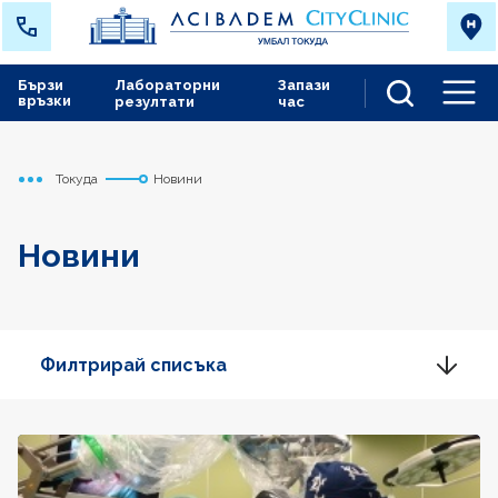
Бързи
Лабораторни
Запази
връзки
резултати
час
Men
Токуда
Новини
Начало
Новини
Филтрирай списъка