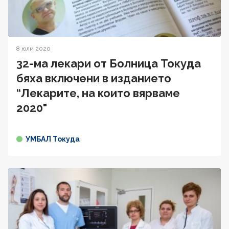
8 юли 2020
32-ма лекари от Болница Токуда
бяха включени в изданието
“Лекарите, на които вярваме
2020"
УМБАЛ Токуда