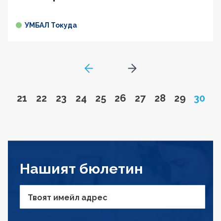
УМБАЛ Токуда
GoToPreviousPage
Go to next page
Go to page
Go to page
Go to page
Go to page
Go to page
Go to page
Go to page
Go to page
Go to pa
Page
21
22
23
24
25
26
27
28
29
30
Нашият бюлетин
Твоят имейл адрес