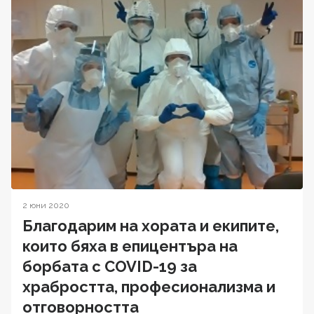
2 юни 2020
Благодарим на хората и екипите,
които бяха в епицентъра на
борбата с COVID-19 за
храбростта, професионализма и
отговорността