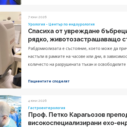
7 юни 2026
Урология - Център по ендоурология
Спасиха от увреждане бъбреци
рядко, животозастрашаващо с
Рабдомиолизата е състояние, което може да при
настъпи в рамките на часове или дни, в зависимо
количесто на разрушената тъкан и освободилите 
кръвта.
Пациентите споделят
4 юни 2026
Гастроентерология
Проф. Петко Карагьозов препо
високоспециализирани ехо-ен