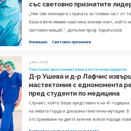
със световно признатите лидер
Страсбург
„Ние сме пионери в страната за голяма част от 
база и вече имаме наистина значим опит, който 
световен мащаб.", допълни проф. Карагьозов.
Иновации
Световно признание
3 юни 2026
Пластично-възстановителна и естетична хирургия
Д-р Ушева и д-р Лафчис извър
мастектомия с едномомента ре
пред студенти по медицина
Случаят, който беше представен е на 41-годишна
на лявата гърда и доказана генетична мутация. В
отстраняване на двете млечни жлези поради пови
другата гърда.