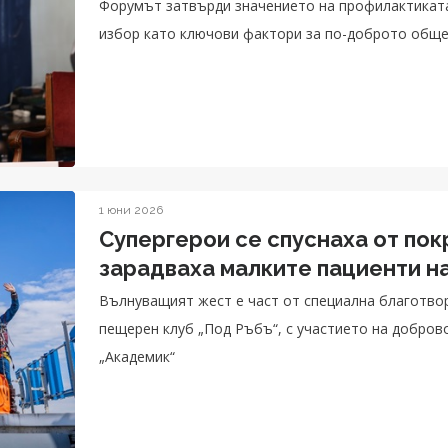
Форумът затвърди значението на профилактиката
избор като ключови фактори за по-доброто обще
1 юни 2026
Супергерои се спуснаха от пок
зарадваха малките пациенти на
Вълнуващият жест е част от специална благотво
пещерен клуб „Под Ръбъ“, с участието на добров
„Академик“