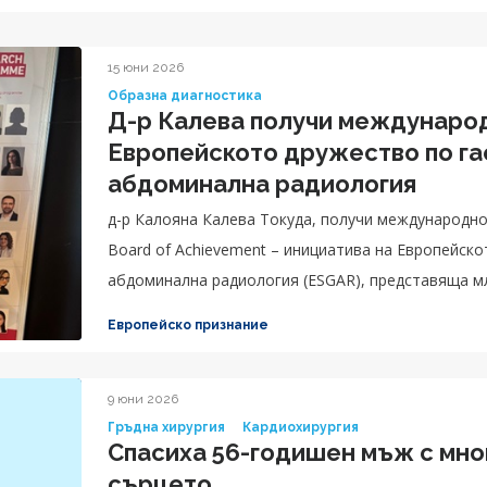
15 юни 2026
Образна диагностика
Д-р Калева получи международ
Европейското дружество по га
абдоминална радиология
д-р Калояна Калева Токуда, получи международно
Board of Achievement – инициатива на Европейск
абдоминална радиология (ESGAR), представяща мл
развитието на абдоминалната образна диагности
Европейско признание
9 юни 2026
Гръдна хирургия
Кардиохирургия
Спасиха 56-годишен мъж с мно
сърцето