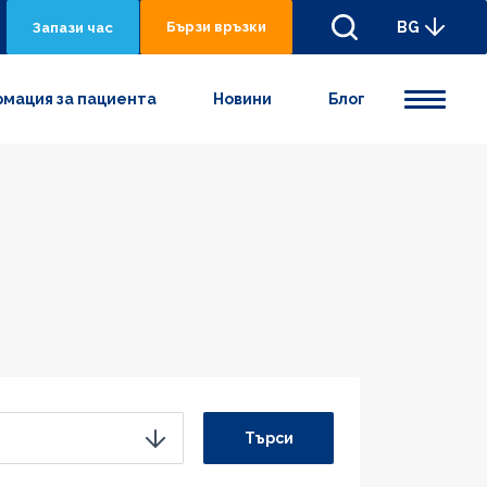
Бързи връзки
BG
Запази час
мация за пациента
Новини
Блог
Търси