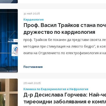
31 май 2026
Кардиология
Проф. Васил Трайков стана поч
дружество по кардиология
проф. Трайков бе поканен да представи своята л
методики при стимулация на лявото бедро“, в която бяха включени и собствени резултати на
екипа на Отделението по електрофизиология и к
Постижения
26 май 2026
Клиника по Ендокринология и Нефрология
Д-р Десислава Горчева: Най-че
тиреоидни заболявания е компл