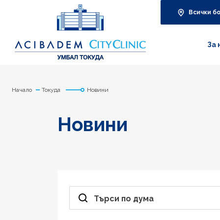
Всички б
За 
Начало
Токуда
Новини
Новини
Търси по дума