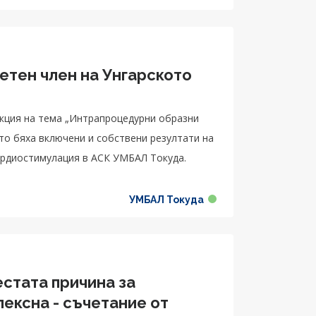
етен член на Унгарското
екция на тема „Интрапроцедурни образни
ардиостимулация в АСК УМБАЛ Токуда.
УМБАЛ Токуда
стата причина за
ексна - съчетание от