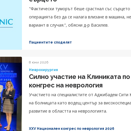
"Фактически туморът беше срастнал със сърцето
операцията без да се налага влизане в машина, н
вариант в случая.“, обясни д-р Василев.
Пациентите споделят
8 юни 2026
Неврохирургия
Силно участие на Клиниката по
конгрес на неврология
Участието на специалистите от Аджибадем Сити
на болницата като водещ център за високоспециа
развитие в областта на неврологията.
XXV Национален конгрес по неврология 2026