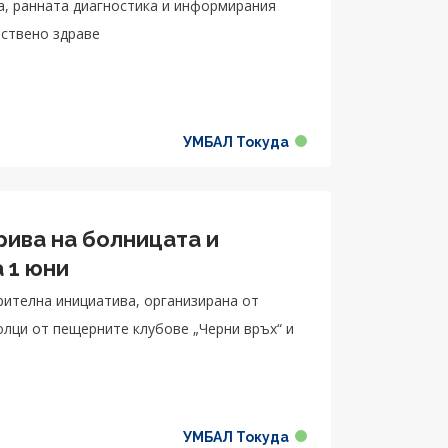
, ранната диагностика и информирания
ствено здраве
УМБАЛ Токуда
рива на болницата и
 1 юни
рителна инициатива, организирана от
олци от пещерните клубове „Черни връх“ и
УМБАЛ Токуда