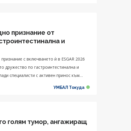
но признание от
строинтестинална и
 признание с включването ѝ в ESGAR 2026
ото дружество по гастроинтестинална и
ади специалисти с активен принос към
ка
УМБАЛ Токуда
го голям тумор, ангажиращ