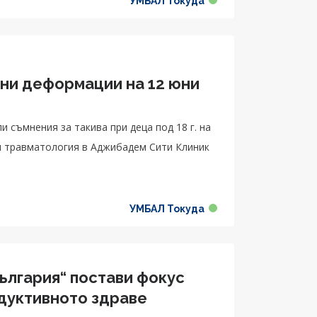
УМБАЛ Токуда
чни деформации на 12 юни
 съмнения за такива при деца под 18 г. на
 и травматология в Аджибадем Сити Клиник
УМБАЛ Токуда
ългария“ постави фокус
дуктивното здраве