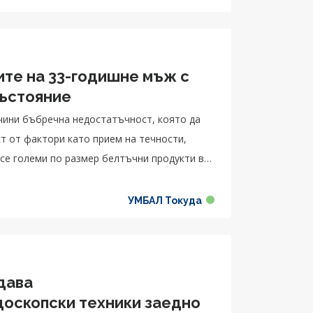
те на 33-годишне мъж с
ъстояние
чини бъбречна недостатъчност, която да
ст от фактори като прием на течности,
се големи по размер белтъчни продукти в
УМБАЛ Токуда
дава
доскопски техники заедно