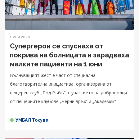
1 юни 2026
Супергерои се спуснаха от
покрива на болницата и зарадваха
малките пациенти на 1 юни
Вълнуващият жест е част от специална
благотворителна инициатива, организирана от
пещерен клуб „Под Ръбъ“, с участието на доброволци
от пещерните клубове „Черни връх“ и „Академик“
УМБАЛ Токуда