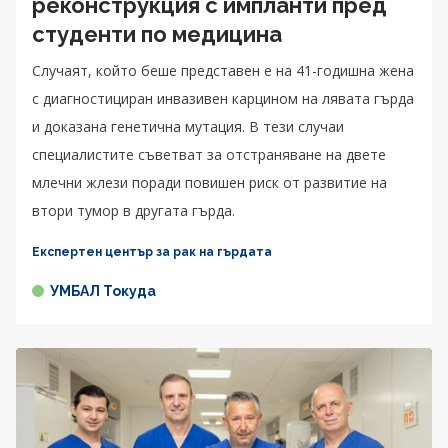
реконструкция с импланти пред
студенти по медицина
Случаят, който беше представен е на 41-годишна жена
с диагностициран инвазивен карцином на лявата гърда
и доказана генетична мутация. В тези случаи
специалистите съветват за отстраняване на двете
млечни жлези поради повишен риск от развитие на
втори тумор в другата гърда.
Експертен център за рак на гърдата
УМБАЛ Токуда