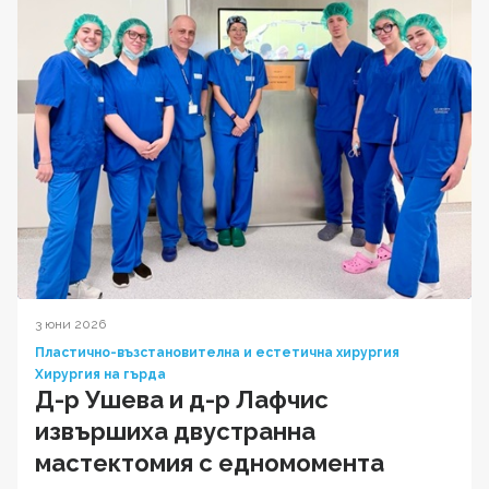
3 юни 2026
Пластично-възстановителна и естетична хирургия
Хирургия на гърда
Д-р Ушева и д-р Лафчис
извършиха двустранна
мастектомия с едномомента