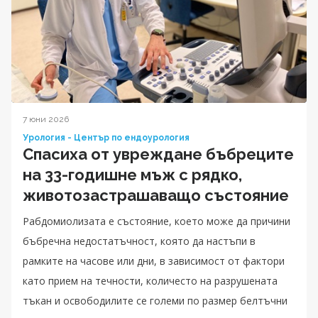
7 юни 2026
Урология - Център по ендоурология
Спасиха от увреждане бъбреците
на 33-годишне мъж с рядко,
животозастрашаващо състояние
Рабдомиолизата е състояние, което може да причини
бъбречна недостатъчност, която да настъпи в
рамките на часове или дни, в зависимост от фактори
като прием на течности, количесто на разрушената
тъкан и освободилите се големи по размер белтъчни