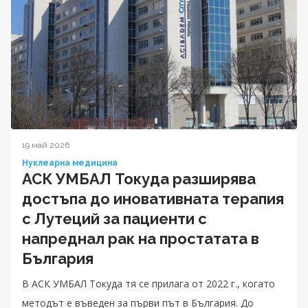
19 май 2026
Нуклеарна медицина
АСК УМБАЛ Токуда разширява
достъпа до иновативната терапия
с Лутеций за пациенти с
напреднал рак на простатата в
България
В АСК УМБАЛ Токуда тя се прилага от 2022 г., когато
методът е въведен за първи път в България. До