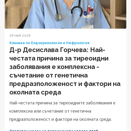
26 май 2026
Клиника по Ендокринология и Нефрология
Д-р Десислава Горчева: Най-
честата причина за тиреоидни
заболявания е комплексна -
съчетание от генетична
предразположеност и фактори на
околната среда
Най-честата причина за тиреоидните заболявания е
комплексна или съчетание от генетична
предразположеност и фактори на околната среда.