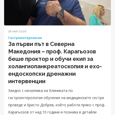
18 май 2026
Гастроентерология
За първи път в Северна
Македония – проф. Карагьозов
беше проктор и обучи екип за
холангиопанкреатоскопия и ехо-
ендоскопски дренажни
интервенции
Заедно с началника на Клиниката по
гастроентерология обучение на медицинските сестри
проведе и Христо Добрев, който работи пряко с проф.
Карагьозов от над 10 години и познава в детайли