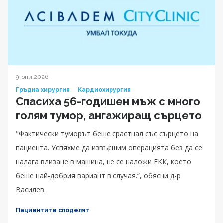
9 юни 2026
Гръдна хирургия
Кардиохирургия
Спасиха 56-годишен мъж с много
голям тумор, ангажиращ сърцето
"Фактически туморът беше срастнал със сърцето на
пациента. Успяхме да извършим операцията без да се
налага влизане в машина, не се наложи ЕКК, което
беше най-добрия вариант в случая.“, обясни д-р
Василев.
Пациентите споделят