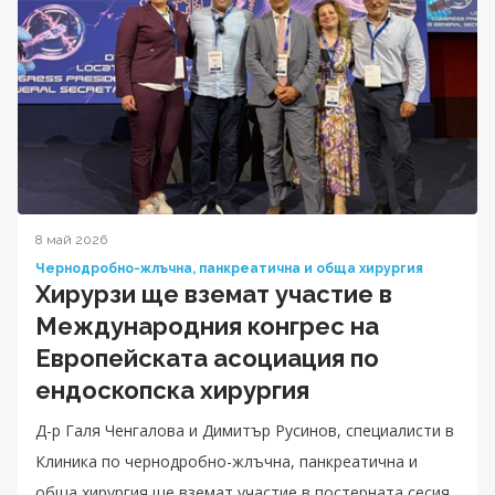
8 май 2026
Чернодробно-жлъчна, панкреатична и обща хирургия
Хирурзи ще вземат участие в
Международния конгрес на
Европейската асоциация по
ендоскопска хирургия
Д-р Галя Ченгалова и Димитър Русинов, специалисти в
Клиника по чернодробно-жлъчна, панкреатична и
обща хирургия ще вземат участие в постерната сесия