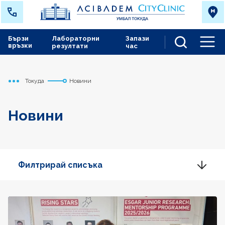
Бързи
Лабораторни
Запази
връзки
резултати
час
Men
Токуда
Новини
Начало
Новини
Филтрирай списъка