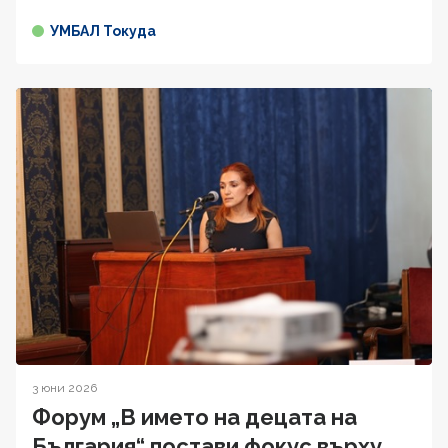
УМБАЛ Токуда
3 юни 2026
Форум „В името на децата на
България“ постави фокус върху