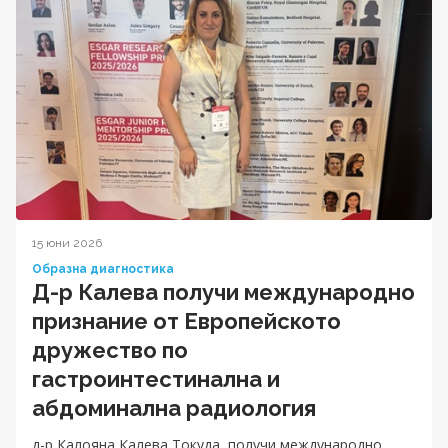
15 юни 2026
Образна диагностика
Д-р Калева получи международно
признание от Европейското
дружество по
гастроинтестинална и
абдоминална радиология
д-р Калояна Калева Токуда, получи международно