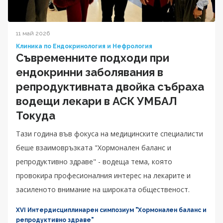
11 май 2026
Клиника по Ендокринология и Нефрология
Съвременните подходи при
ендокринни заболявания в
репродуктивната двойка събраха
водещи лекари в АСК УМБАЛ
Токуда
Тази година във фокуса на медицинските специалисти
беше взаимовръзката "Хормонален баланс и
репродуктивно здраве" - водеща тема, която
провокира професионалния интерес на лекарите и
засиленото внимание на широката общественост.
XVI Интердисциплинарен симпозиум "Хормонален баланс и
репродуктивно здраве"