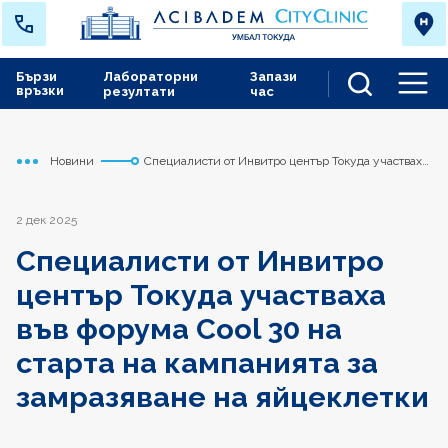
Бързи
Лабораторни
Запази
връзки
резултати
час
Men
Новини
Специалисти от Инвитро център Токуда участваха
Начало
Токуда
във форума Cool 30 на старта на кампанията за
замразяване на яйцеклетки
2 дек 2025
Специалисти от Инвитро
център Токуда участваха
във форума Cool 30 на
старта на кампанията за
замразяване на яйцеклетки