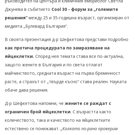
ръководител на центъра и клиничния ембриолог Светла
Джунева в събитието
Cool 30 - форум за „големите
решения“
между 25 и 35-годишна възраст, организиран от
медията „Булевард България“.
В своята презентация д-р Шефкетова представи подробно
как протича процедурата по замразяване на
яйцеклетки.
Според нея темата става все по-актуална,
защото жените в България и по света отлагат
майчинството, средната възраст на първа бременност
расте, а страхът от „твърде късно“ става реален. Науката
обаче дава решения.
Д-р Шефкетова напомни, че
жените се раждат с
ограничен брой яйцеклетки
. С възрастта както
количеството, така и качеството на яйцеклетките
естествено се понижават.
„Колкото по-рано проверим