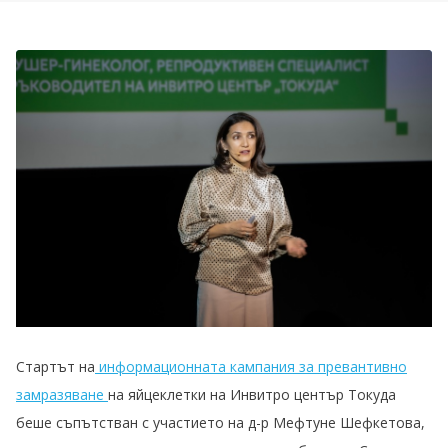
Стартът на
информационната кампания за превантивно
замразяване
на яйцеклетки на Инвитро център Токуда
беше съпътстван с участието на д-р Мефтуне Шефкетова,