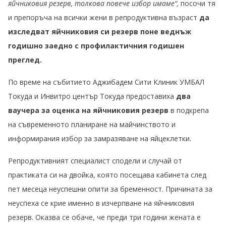
яйчниковия резерв, толкова повече избор имаме“,
посочи тя
и препоръча на всички жени в репродуктивна възраст
да
изследват яйчниковия си резерв поне веднъж
годишно заедно с профилактичния годишен
преглед.
По време на събитието Аджибадем Сити Клиник УМБАЛ
Токуда и Инвитро център Токуда предоставиха
два
ваучера за оценка на яйчниковия резерв
в подкрепа
на съвременното планиране на майчинството и
информирания избор за замразяване на яйцеклетки.
Репродуктивният специалист сподели и случай от
практиката си на двойка, която посещава кабинета след
пет месеца неуспешни опити за бременност. Причината за
неуспеха се крие именно в изчерпване на яйчниковия
резерв. Оказва се обаче, че преди три години жената е