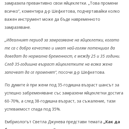
замразила превантивно свои яйцеклетки. „Това промени
всичко“, коментира д-р Шефкетова, подчертавайки колко
важен инструмент може да бъде навременното
замразяване.
„Идеалният период за замразяване на яйцеклетки, когато
те са с добро качество и имат най-голям потенциал да
доведат до нормална бременност, е между 25 и 35 години.
След 35-годишна възраст яйцеклетките на всяка жена
започват да се променят“,
посочи д-р Шефкетова.
По думите ѝ при жени под 35-годишна възраст шансът за
успешно забременяване със замразени яйцеклетки достига
60-70%, а след 38-годишна възраст, за съжаление, тази
успеваемост спада под 35%.
Ембриологът Светла Джунева представи темата
„Как да