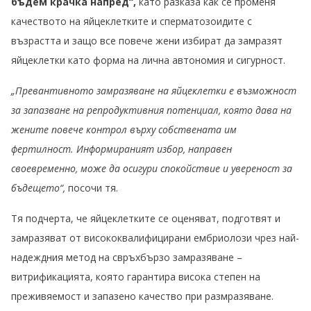
бъдем крачка напред“,
като разказа как се променя
качеството на яйцеклетките и сперматозоидите с
възрастта и защо все повече жени избират да замразят
яйцеклетки като форма на лична автономия и сигурност.
„Превантивното замразяване на яйцеклетки е възможност
за запазване на репродуктивния потенциал, която дава на
жените повече контрол върху собствената им
фертилност. Информираният избор, направен
своевременно, може да осигури спокойствие и увереност за
бъдещето“,
посочи тя.
Тя подчерта, че яйцеклетките се оценяват, подготвят и
замразяват от висококвалифицирани ембриолози чрез най-
надеждния метод на свръхбързо замразяване –
витрификацията, която гарантира висока степен на
преживяемост и запазено качество при размразяване.