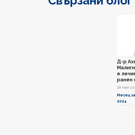
Свързани блог
Д-р Ах
Малигн
е лечим
ранен 
28 май 20
Месец за
2024