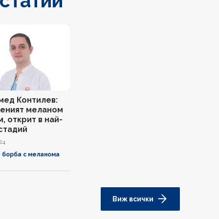
 статии
мед Контилев:
еният меланом
, открит в най-
стадий
24
 борба с меланома
Виж всички