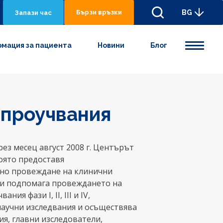
Бързи връзки
BG
Запази час
мация за пациента
Новини
Блог
 проучвания
ез месец август 2008 г. Центърът
която предоставя
чно провеждане на клинични
 и подпомага провеждането на
я фази I, II, III и IV,
аучни изследвания и осъществява
я, главни изследователи,