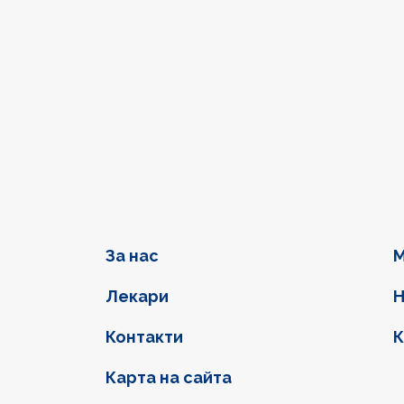
Фуутер навигация
За нас
М
Лекари
Н
Контакти
К
Карта на сайта