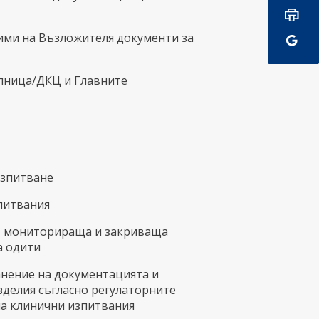
ими на Възложителя документи за
олница/ДКЦ и Главните
изпитване
питвания
, мониторираща и закриваща
а одити
анение на документацията и
делия съгласно регулаторните
на клинични изпитвания