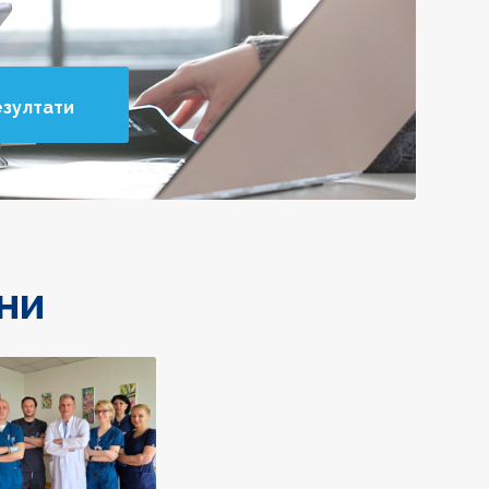
езултати
ни