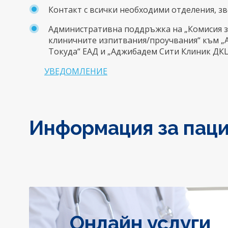
Контакт с всички необходими отделения, з
Административна поддръжка на „Комисия з
клиничните изпитвания/проучвания“ към 
Токуда“ ЕАД и „Аджибадем Сити Клиник ДК
УВЕДОМЛЕНИЕ
Информация за пац
Онлайн услуги