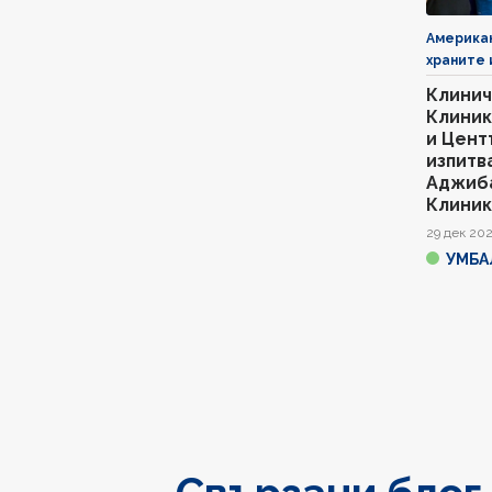
Американ
храните 
Клинич
Клиник
и Цент
изпитв
Аджиб
Клиник
отличн
29 дек 20
инспек
УМБА