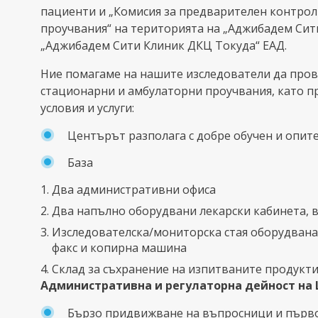
пациенти и „Комисия за предварителен контрол
проучвания“ на територията на „Аджибадем Сит
„Аджибадем Сити Клиник ДКЦ Токуда“ ЕАД.
Ние помагаме на нашите изследователи да пров
стационарни и амбулаторни проучвания, като 
условия и услуги:
Центърът разполага с добре обучен и опит
База
Два административни офиса
Два напълно оборудвани лекарски кабинета, 
Изследователска/мониторска стая оборудвана 
факс и копирна машина
Склад за съхранение на изпитваните продукт
Административна и регулаторна дейност на
Бързо придвижване на въпросници и първ