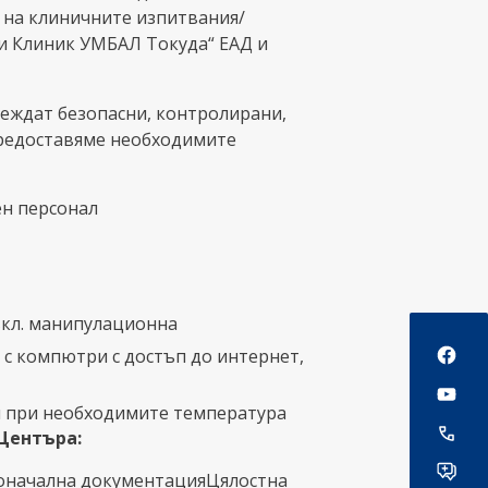
 на клиничните изпитвания/
и Клиник УМБАЛ Токуда“ ЕАД и
еждат безопасни, контролирани,
предоставяме необходимите
ен персонал
Social
вкл. манипулационна
с компютри с достъп до интернет,
и при необходимите температура
 Центъра:
оначална документацияЦялостна