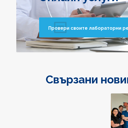
Провери своите лабораторни р
Свързани нови