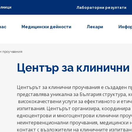
Лабораторни резултати
олници
нас
Медицински дейности
Лекари
Инфор
и проучвания
Център за клинични
Центърът за клинични проучвания е създаден пр
представлява уникална за България структура, 
висококачествени услуги за ефективното и ети
изпитвания. Центърът организира, координира
едноцентрови и многоцентрови клинични проучвани
неинтервенционални проучвания, медицински н
контакт с възложители на клиничните изпитвани