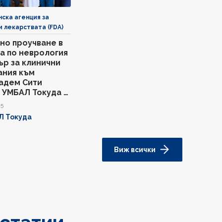
ска агенция за
и лекарствата (FDA)
но проучване в
а по неврология
ър за клинични
ания към
адем Сити
 УМБАЛ Токуда с
а оценка при
25
ция от FDA
Л Токуда
Виж всички