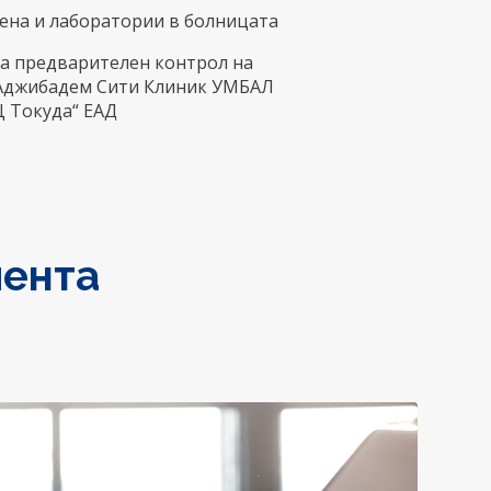
вена и лаборатории в болницата
а предварителен контрол на
„Аджибадем Сити Клиник УМБАЛ
Ц Токуда“ ЕАД
иента