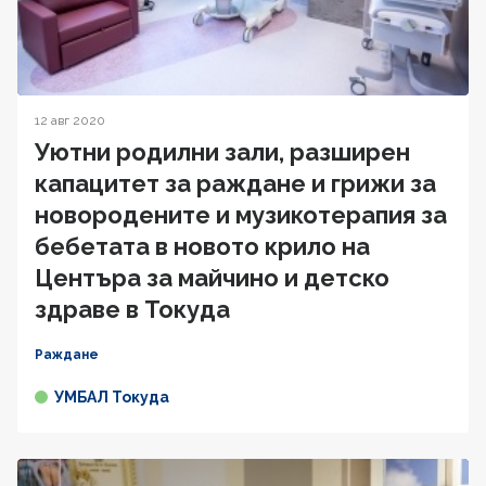
12 авг 2020
Уютни родилни зали, разширен
капацитет за раждане и грижи за
новородените и музикотерапия за
бебетата в новото крило на
Центъра за майчино и детско
здраве в Токуда
Раждане
УМБАЛ Токуда