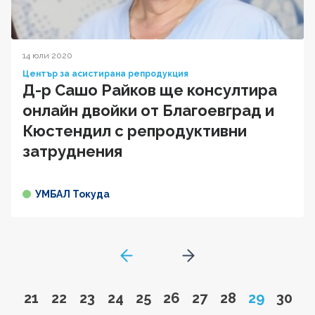
14 юли 2020
Център за асистирана репродукция
Д-р Сашо Райков ще консултира
онлайн двойки от Благоевград и
Кюстендил с репродуктивни
затруднения
УМБАЛ Токуда
GoToPreviousPage
Go to next page
Go to page
Go to page
Go to page
Go to page
Go to page
Go to page
Go to page
Go to page
Page
Go to
21
22
23
24
25
26
27
28
29
30