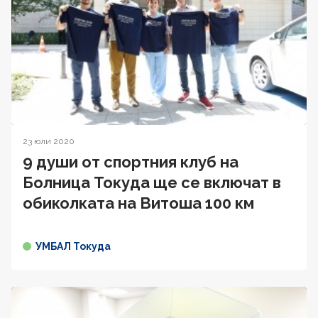
23 юли 2020
9 души от спортния клуб на
Болница Токуда ще се включат в
oбиколката на Витоша 100 км
УМБАЛ Токуда