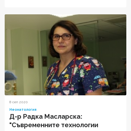
8 сеп 2020
Неонатология
Д-р Радка Масларска:
"Съвременните технологии