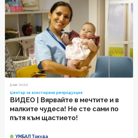
9 авг 2020
Център за асистирана репродукция
ВИДЕО | Вярвайте в мечтите и в
малките чудеса! Не сте сами по
пътя към щастието!
УМБАЛ Токуда