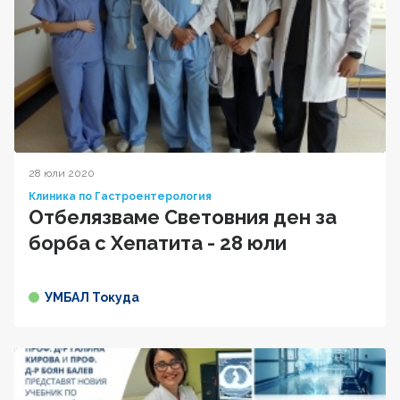
28 юли 2020
Клиника по Гастроентерология
Отбелязваме Световния ден за
борба с Хепатита - 28 юли
УМБАЛ Токуда