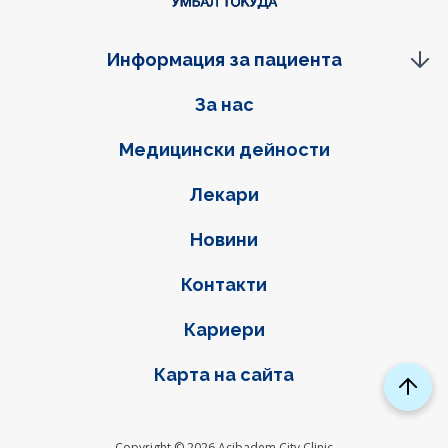
Информация за пациента
Фуутер навигация
За нас
Медицински дейности
Лекари
Новини
Контакти
Кариери
Карта на сайта
Copyright © 2026 Acibadem City Clinic