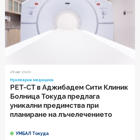
26 авг 2020
Нуклеарна медицина
PET-CT в Аджибадем Сити Клиник
Болница Токуда предлага
уникални предимства при
планиране на лъчелечението
УМБАЛ Токуда