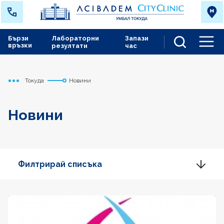
Бързи
Лабораторни
Запази
връзки
резултати
час
Men
Токуда
Новини
Начало
Новини
Филтрирай списъка