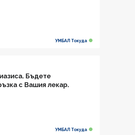
УМБАЛ Токуда
риазиса. Бъдете
ръзка с Вашия лекар.
УМБАЛ Токуда