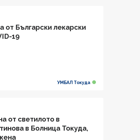
а от Български лекарски
VID-19
УМБАЛ Токуда
а от светилото в
тинова в Болница Токуда,
 жена