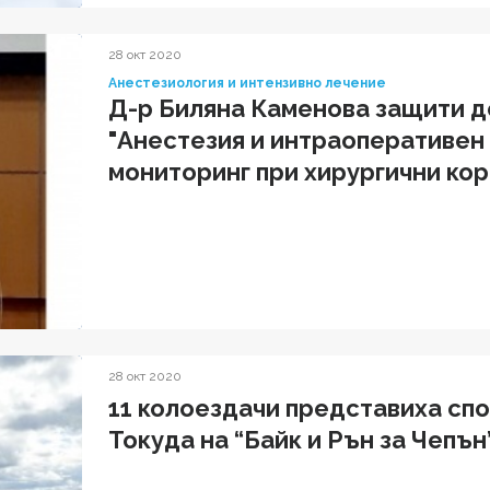
28 окт 2020
Анестезиология и интензивно лечение
Д-р Биляна Каменова защити д
"Анестезия и интраоперативен
мониторинг при хирургични кор
възраст"
28 окт 2020
11 колоездачи представиха сп
Токуда на “Байк и Рън за Чепън