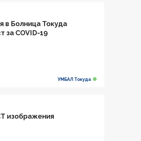
я в Болница Токуда
ст за COVID-19
УМБАЛ Токуда
CT изображения