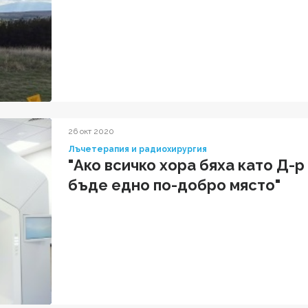
26 окт 2020
Лъчетерапия и радиохирургия
"Ако всичко хора бяха като Д-
бъде едно по-добро място"