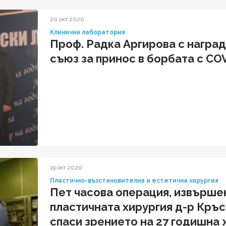
20 окт 2020
Клинична лаборатория
Проф. Радка Аргирова с наград
съюз за принос в борбата с CO
19 окт 2020
Пластично-възстановителна и естетична хирургия
Пет часова операция, извършен
пластичната хирургия д-р Кръс
спаси зрението на 27 годишна