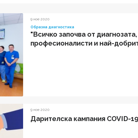
9 ное 2020
Образна диагностика
"Всичко започва от диагнозата,
професионалисти и най-добрит
9 ное 2020
Дарителска кампания COVID-1