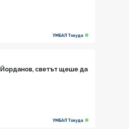
УМБАЛ Токуда
р Йорданов, светът щеше да
УМБАЛ Токуда