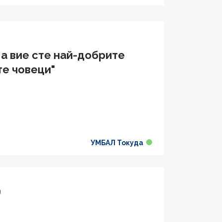
 а вие сте най-добрите
е човеци"
УМБАЛ Токуда
9