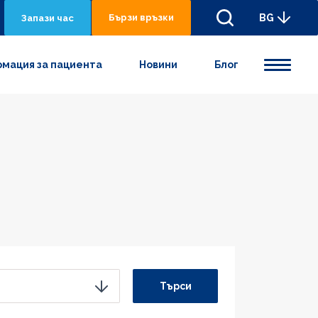
Бързи връзки
BG
Запази час
мация за пациента
Новини
Блог
Търси