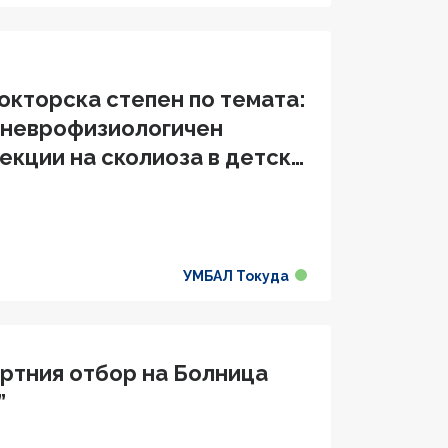
окторска степен по темата:
 неврофизиологичен
екции на сколиоза в детска
УМБАЛ Токуда
ортния отбор на Болница
”