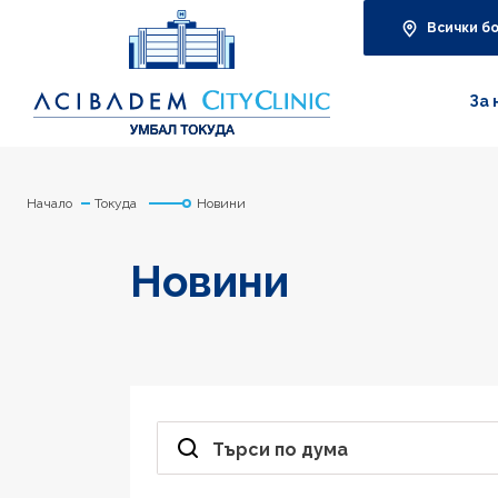
Всички б
За 
Начало
Токуда
Новини
Новини
Търси по дума