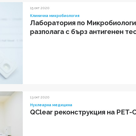
15 окт 2020
Клинична микробиология
Лаборатория по Микробиологи
разполага с бърз антигенен те
13 окт 2020
Нуклеарна медицина
QClear реконструкция на PET-