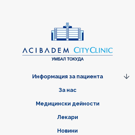
Информация за пациента
Фуутер навигация
За нас
Медицински дейности
Лекари
Новини