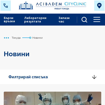
Бързи
Лабораторни
Запази
връзки
резултати
час
Men
Токуда
Новини
Начало
Новини
Филтрирай списъка