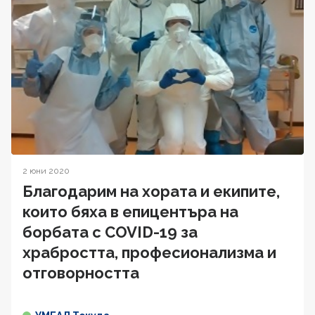
2 юни 2020
Благодарим на хората и екипите,
които бяха в епицентъра на
борбата с COVID-19 за
храбростта, професионализма и
отговорността