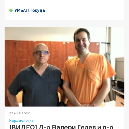
УМБАЛ Токуда
22 май 2020
Кардиология
[ВИДЕО] Д-р Валери Гелев и д-р