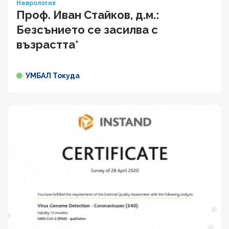
Неврология
Проф. Иван Cтaйкoв, д.м.:
Безсънието се засилва с
възрастта*
УМБАЛ Токуда