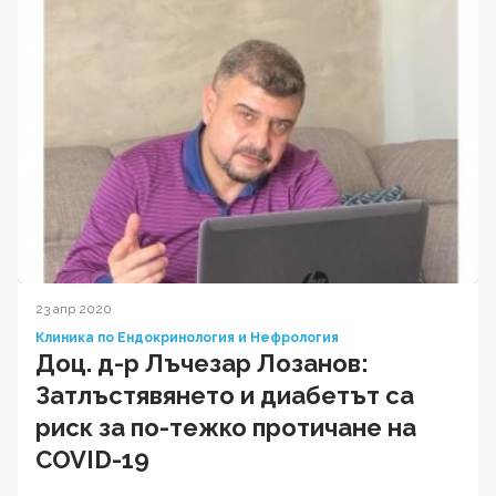
23 апр 2020
Клиника по Ендокринология и Нефрология
Доц. д-р Лъчезар Лозанов:
Затлъстявянето и диабетът са
риск за по-тежко протичане на
COVID-19