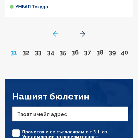
УМБАЛ Токуда
GoToPreviousPage
Go to next page
Page
Go to page
Go to page
Go to page
Go to page
Go to page
Go to page
Go to page
Go to pa
Go to
31
32
33
34
35
36
37
38
39
40
Нашият бюлетин
Твоят имейл адрес
Прочетох и се съгласявам с т.3.1. от
Уведомление за поверителност