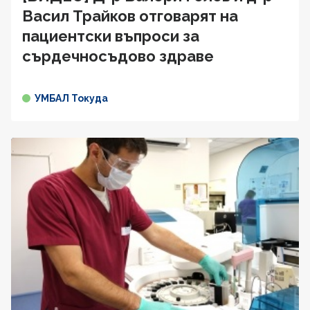
Васил Трайков отговарят на
пациентски въпроси за
сърдечносъдово здравe
УМБАЛ Токуда