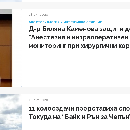
28 окт 2020
Анестезиология и интензивно лечение
Д-р Биляна Каменова защити д
"Анестезия и интраоперативен
мониторинг при хирургични кор
възраст"
28 окт 2020
11 колоездачи представиха сп
Токуда на “Байк и Рън за Чепън