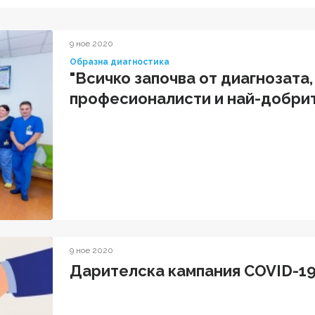
9 ное 2020
Образна диагностика
"Всичко започва от диагнозата,
професионалисти и най-добрит
9 ное 2020
Дарителска кампания COVID-1