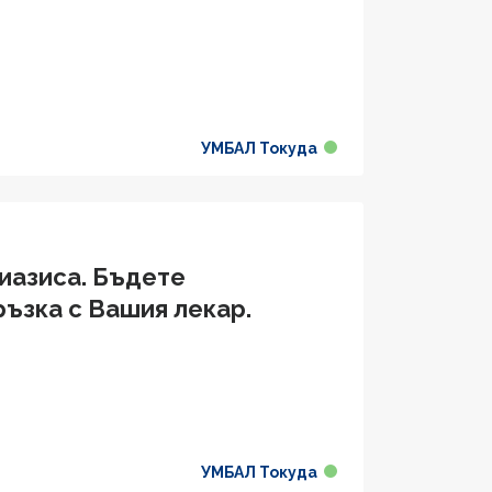
УМБАЛ Токуда
риазиса. Бъдете
ръзка с Вашия лекар.
УМБАЛ Токуда