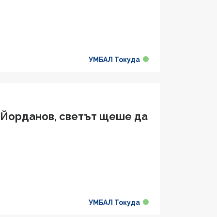
УМБАЛ Токуда
р Йорданов, светът щеше да
УМБАЛ Токуда