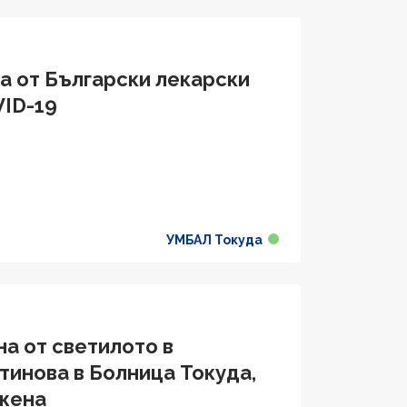
а от Български лекарски
VID-19
УМБАЛ Токуда
а от светилото в
тинова в Болница Токуда,
 жена