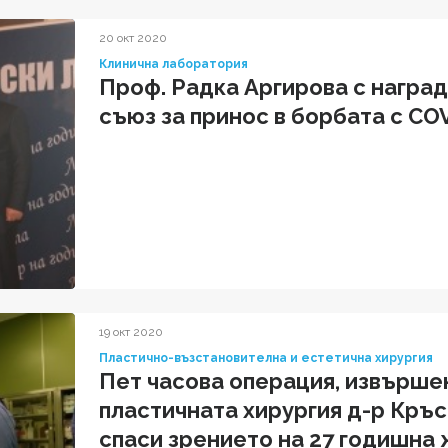
20 окт 2020
Клинична лаборатория
Проф. Радка Аргирова с наград
съюз за принос в борбата с CO
19 окт 2020
Пластично-възстановителна и естетична хирургия
Пет часова операция, извършен
пластичната хирургия д-р Кръс
спаси зрението на 27 годишна