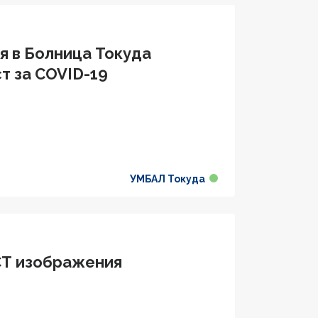
я в Болница Токуда
ст за COVID-19
УМБАЛ Токуда
CT изображения