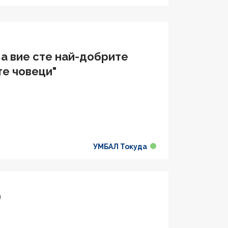
 а вие сте най-добрите
е човеци"
УМБАЛ Токуда
9