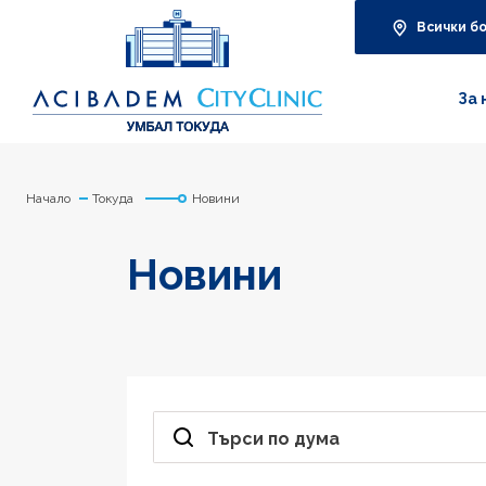
Всички б
За 
Начало
Токуда
Новини
Новини
Търси по дума