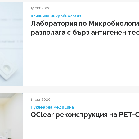
15 окт 2020
Клинична микробиология
Лаборатория по Микробиологи
разполага с бърз антигенен те
13 окт 2020
Нуклеарна медицина
QClear реконструкция на PET-