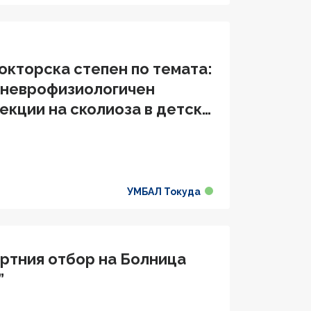
окторска степен по темата:
 неврофизиологичен
екции на сколиоза в детска
УМБАЛ Токуда
ортния отбор на Болница
”