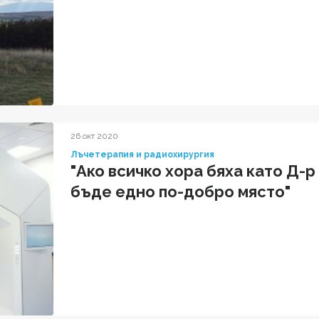
26 окт 2020
Лъчетерапия и радиохирургия
"Ако всичко хора бяха като Д-
бъде едно по-добро място"