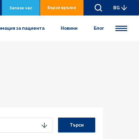
Бързи връзки
BG
Запази час
мация за пациента
Новини
Блог
Търси