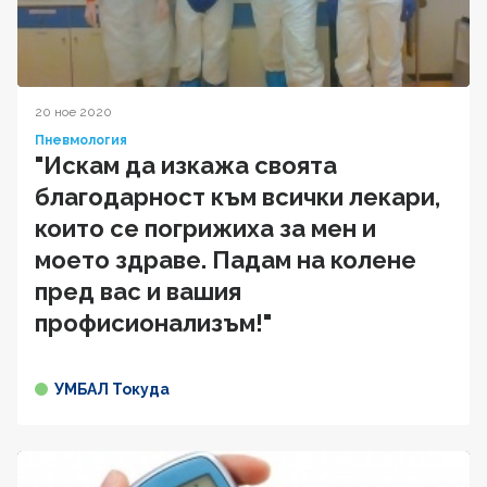
20 ное 2020
Пневмология
"Искам да изкажа своята
благодарност към всички лекари,
които се погрижиха за мен и
моето здраве. Падам на колене
пред вас и вашия
профисионализъм!"
УМБАЛ Токуда