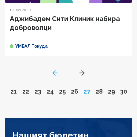
10 ное 2020
Аджибадем Сити Клиник набира
доброволци
УМБАЛ Токуда
GoToPreviousPage
Go to next page
Go to page
Go to page
Go to page
Go to page
Go to page
Go to page
Page
Go to page
Go to pa
Go to
21
22
23
24
25
26
27
28
29
30
Нашият бюлетин