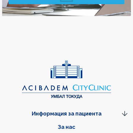
Информация за пациента
Фуутер навигация
За нас