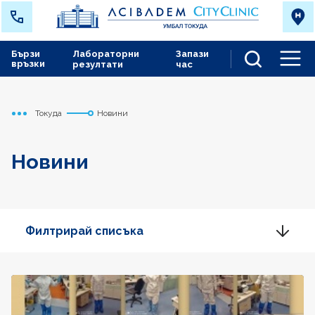
Бързи
Лабораторни
Запази
връзки
резултати
час
Men
Токуда
Новини
Начало
Новини
Филтрирай списъка