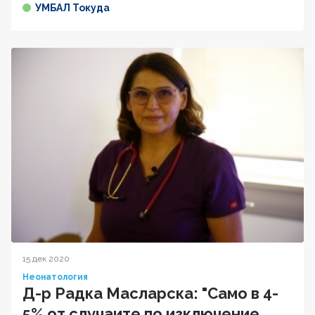
УМБАЛ Токуда
15 дек 2020
Неонатология
Д-р Радка Масларска: "Само в 4-
5% от случаите по изключение