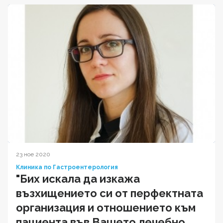
23 ное 2020
Клиника по Гастроентерология
"Бих искала да изкажа
възхищението си от перфектната
организация и отношението към
пациента във Вашето лечебно