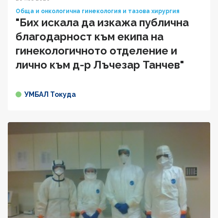
Обща и онкологична гинекология и тазова хирургия
"Бих искала да изкажа публична
благодарност към екипа на
гинекологичното отделение и
лично към д-р Лъчезар Танчев"
УМБАЛ Токуда