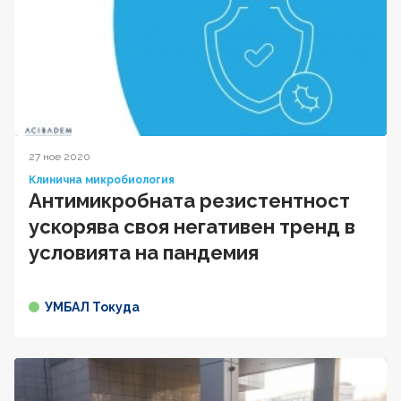
27 ное 2020
Клинична микробиология
Антимикробната резистентност
ускорява своя негативен тренд в
условията на пандемия
УМБАЛ Токуда