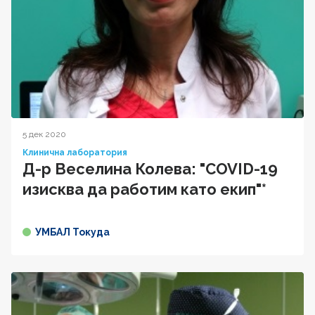
5 дек 2020
Клинична лаборатория
Д-р Веселина Колева: "COVID-19
изисква да работим като екип"*
УМБАЛ Токуда