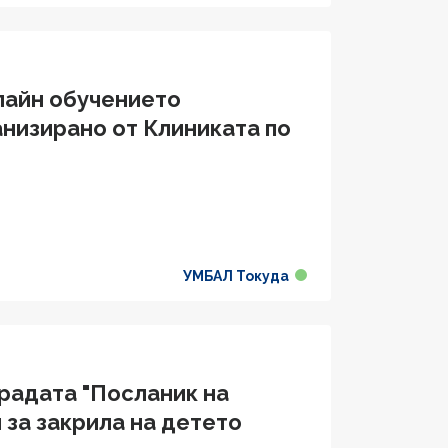
лайн обучението
анизирано от Клиниката по
УМБАЛ Токуда
градата "Посланик на
 за закрила на детето