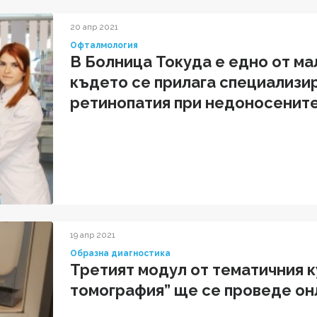
20 апр 2021
Офталмология
В Болница Токуда е едно от ма
където се прилага специализир
ретинопатия при недоносенит
19 апр 2021
Образна диагностика
Третият модул от тематичния 
томография” ще се проведе онла