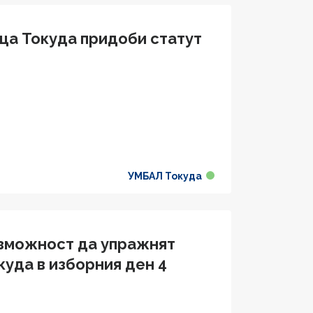
ца Токуда придоби статут
УМБАЛ Токуда
ъзможност да упражнят
куда в изборния ден 4