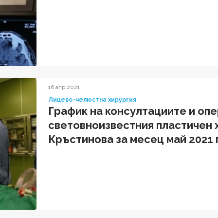
16 апр 2021
Лицево-челюстна хирургия
График на консултациите и оп
световноизвестния пластичен 
Кръстинова за месец май 2021 г