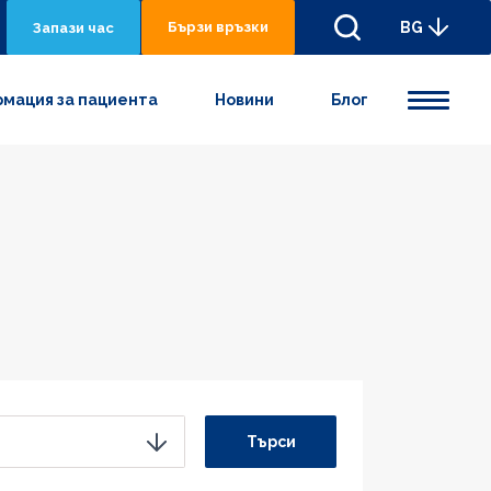
Бързи връзки
BG
Запази час
мация за пациента
Новини
Блог
Търси