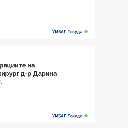
УМБАЛ Токуда
ерациите на
хирург д-р Дарина
.
УМБАЛ Токуда