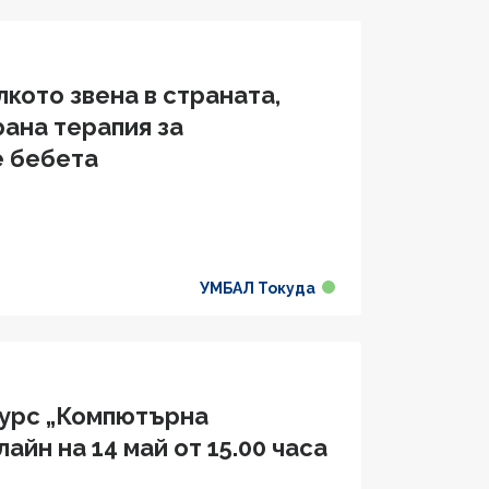
лкото звена в страната,
ана терапия за
е бебета
УМБАЛ Токуда
курс „Компютърна
йн на 14 май от 15.00 часа