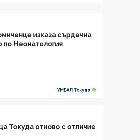
омиченце изказа сърдечна
о по Неонатология
УМБАЛ Токуда
ца Токуда отново с отличие