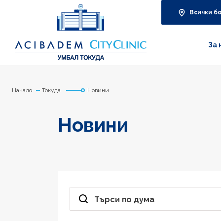
Всички б
За 
Начало
Токуда
Новини
Новини
Търси по дума