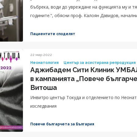
бъбрека, води до увреждане на функцията му и тя
годините.“, обясни проф. Калоян Давидов, началн
извършил операцията.
Пациентите споделят
22 мар 2022
Неонатология
Център за асистирана репродукция
Аджибадем Сити Клиник УМБАЛ
в кампанията „Повече българче
Витоша
Инвитро център Токуда и отделението по Неонат
изследвания
Повече българчета за България