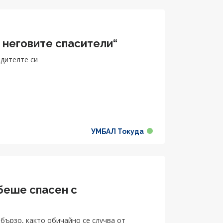
и неговите спасители“
одителте си
УМБАЛ Токуда
беше спасен с
бързо, както обичайно се случва от