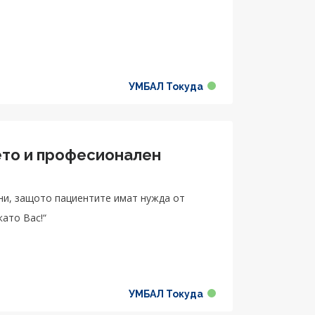
УМБАЛ Токуда
ето и професионален
йни, защото пациентите имат нужда от
като Вас!“
УМБАЛ Токуда