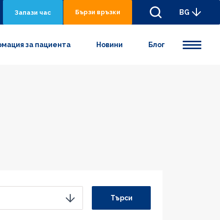
Бързи връзки
BG
Запази час
мация за пациента
Новини
Блог
Търси