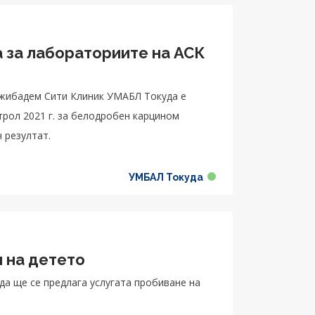
 за лабораториите на АСК
джибадем Сити Клиник УМАБЛ Токуда е
трол 2021 г. за белодробен карцином
н резултат.
УМБАЛ Токуда
 на детето
а ще се предлага услугата пробиване на