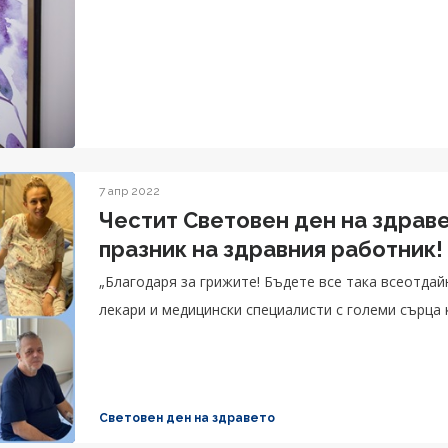
7 апр 2022
Честит Световен ден на здрав
празник на здравния работник!
„Благодаря за грижите! Бъдете все така всеотда
лекари и медицински специалисти с големи сърца 
Световен ден на здравето