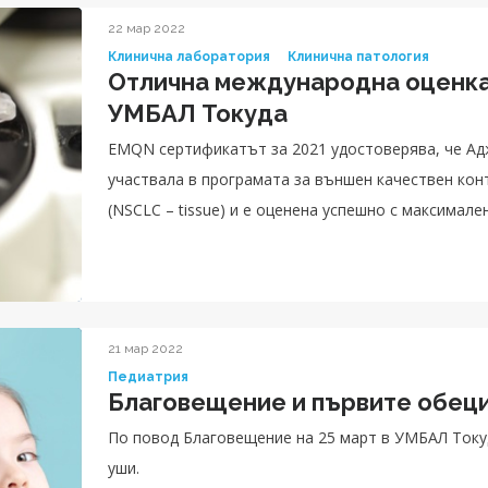
22 мар 2022
Клинична лаборатория
Клинична патология
Отлична международна оценка
УМБАЛ Токуда
EMQN сертификатът за 2021 удостоверява, че А
участвала в програмата за външен качествен кон
(NSCLC – tissue) и е оценена успешно с максимале
21 мар 2022
Педиатрия
Благовещение и първите обеци
По повод Благовещение на 25 март в УМБАЛ Токуд
уши.