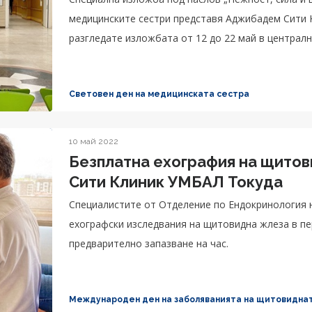
медицинските сестри представя Аджибадем Сити
разгледате изложбата от 12 до 22 май в централ
Световен ден на медицинската сестра
10 май 2022
Безплатна ехография на щитовидна жле
Сити Клиник УМБАЛ Токуда
Специалистите от Oтделение по Ендокринология
ехографски изследвания на щитовидна жлеза в пери
предварително запазване на час.
Международен ден на заболяванията на щитовидна