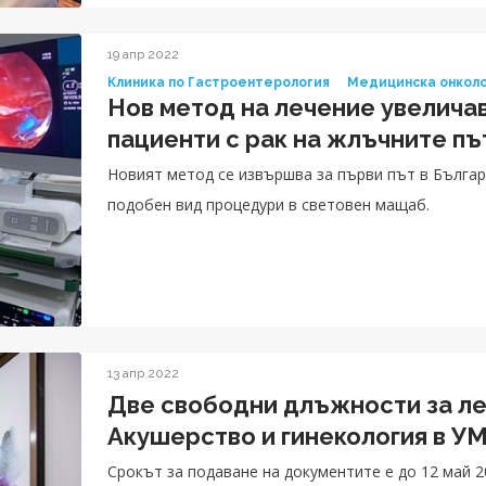
19 апр 2022
Клиника по Гастроентерология
Медицинска онкол
Нов метод на лечение увелича
пациенти с рак на жлъчните п
Новият метод се извършва за първи път в Българ
подобен вид процедури в световен мащаб.
13 апр 2022
Две свободни длъжности за ле
Акушерство и гинекология в У
Срокът за подаване на документите е до 12 май 20