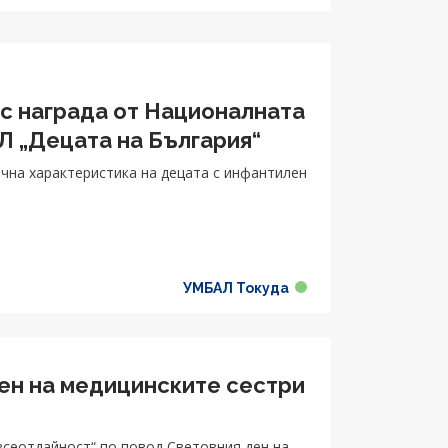
с награда от Националната
Л „Децата на България“
ична характеристика на децата с инфантилен
УМБАЛ Токуда
ен на медицинските сестри
всеотдайност“ по повод Световния ден на