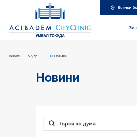
Всички б
За 
Начало
Токуда
Новини
Новини
Търси по дума