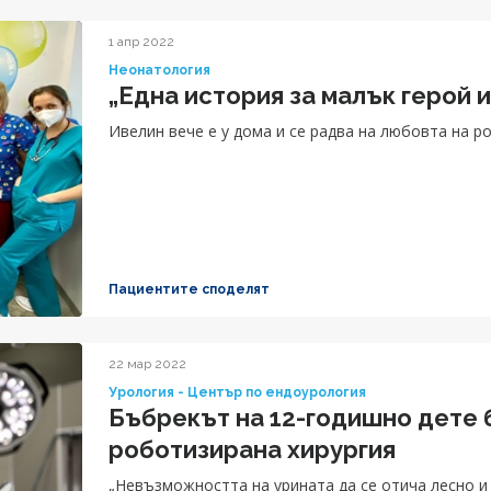
1 апр 2022
Неонатология
„Една история за малък герой 
Ивелин вече е у дома и се радва на любовта на р
Пациентите споделят
22 мар 2022
Урология - Център по ендоурология
Бъбрекът на 12-годишно дете 
роботизирана хирургия
„Невъзможността на урината да се отича лесно и 