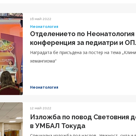
16 май 2022
Неонатология
Отделението по Неонатология 
конференция за педиатри и ОП
Наградата бе присъдена за постер на тема „Клин
хемангиома“
Неонатология
12 май 2022
Изложба по повод Световния д
в УМБАЛ Токуда
Специална изложба под наслов „Нежност, сила и 