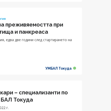
огия
ва преживяемостта при
ътища и панкреаса
ия, едва две години след стартирането на
УМБАЛ Токуда
кари – специализанти по
МБАЛ Токуда
22 г.